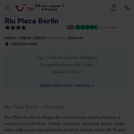
30
1
1
/
13
lat
|
numer
w Polsce
Riu Plaza Berlin
(2149 opinii)
NIEMCY
BERLIN
BERLIN
KOD HOTELU
BER10192
POKAŻ NA MAPIE
Ups, ta oferta nie jest dostępna.
Przygotowaliśmy dla Ciebie
podobne oferty:
Zobacz inne ceny i terminy
»
Riu Plaza Berlin
-
informacje
Riu Plaza Berlin to elegancki i nowoczesny hotel położony w
samym sercu Berlina. Dzięki dogodnej lokalizacji goście mogą
nute
łatwo odkrywać najważniejsze atrakcje miasta, takie jak Brama