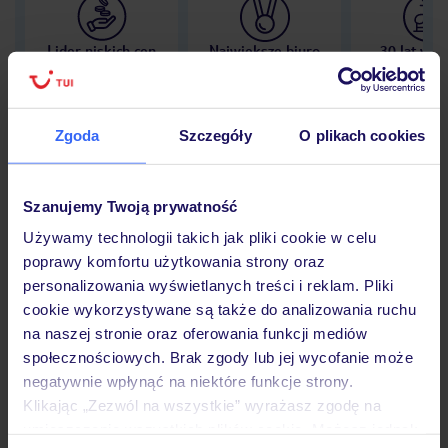
Lider niskich cen
Największe biuro
30 lat w P
podróży w Polsce
Zgoda
Szczegóły
O plikach cookies
Hotel
Szanujemy Twoją prywatność
Używamy technologii takich jak pliki cookie w celu
poprawy komfortu użytkowania strony oraz
Opinie
personalizowania wyświetlanych treści i reklam. Pliki
cookie wykorzystywane są także do analizowania ruchu
na naszej stronie oraz oferowania funkcji mediów
Pokoje
społecznościowych. Brak zgody lub jej wycofanie może
negatywnie wpłynąć na niektóre funkcje strony.
Klikając „Zezwól na wszystkie” wyrażasz zgodę na
Wyżywienie
umieszczenie wszystkich plików cookie. Możesz jednak