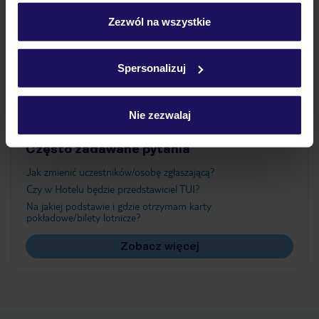
personalizować swój wybór wchodząc w zakładkę
„Szczegóły”
Zezwól na wszystkie
Atrakcje
Szczegółowe informacje o plikach cookie znajdziesz
w
polityce plików cookies
oraz
polityce prywatności
.
Spersonalizuj
Ważne informacje
Nie zezwalaj
Często zadawane pytania
Jak zmienić uczestników/osobę zgłaszającą?
Czy w Hotelu będzie przedstawiciel TUI?
Na jakiej podstawie i gdzie otrzymam karty
pokładowe/bilety lotnicze?
Zobacz więcej