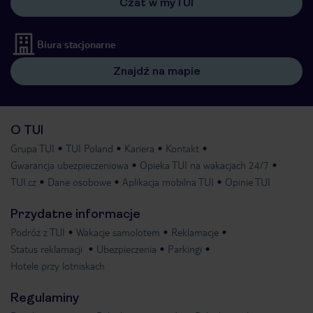
Czat w myTUI
Biura stacjonarne
Znajdź na mapie
O TUI
Grupa TUI
TUI Poland
Kariera
Kontakt
Gwarancja ubezpieczeniowa
Opieka TUI na wakacjach 24/7
TUI.cz
Dane osobowe
Aplikacja mobilna TUI
Opinie TUI
Przydatne informacje
Podróż z TUI
Wakacje samolotem
Reklamacje
Status reklamacji
Ubezpieczenia
Parkingi
Hotele przy lotniskach
Regulaminy