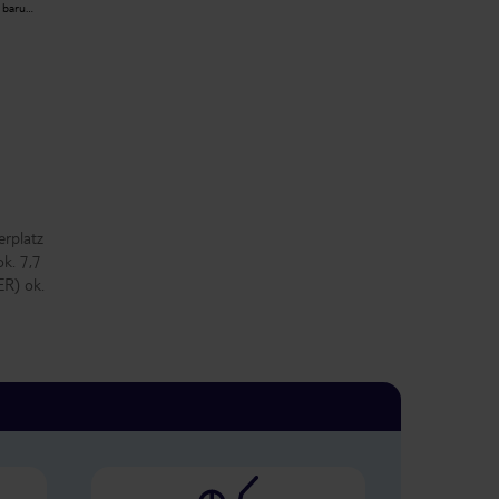
słabym poziomie .Panie z mini baru
trzy
nie miłe. hotel powinien mieć trzy
Dominika W
dkami
gwiazdki.niestety te z 3 gwiazdkami
2019-05-06
e niż Nh
są o wiele ładniejsze i czystrze niż Nh
Alexanderpkatz . Nie polecam
erplatz
k. 7,7
ER) ok.