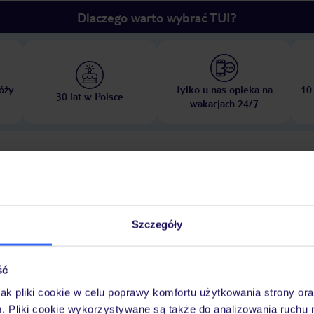
Dlaczego warto wybrać TUI?
óży
Tylko u nas opieka na
10
30 lat w Polsce
wakacjach 24/7
Ważn
Pokoje
Wyżywienie
Atrakcje
infor
Szczegóły
ść
jak pliki cookie w celu poprawy komfortu użytkowania strony or
winda
Wi-Fi: w całym hotelu, w cenie
parking: niestrzeżony, za opłatą
m. Pliki cookie wykorzystywane są także do analizowania ruchu 