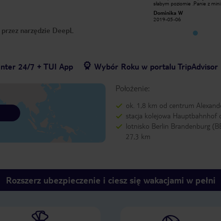
słabym poziomie .Panie z mini baru
słabym poziomie .Panie z mini baru
nie miłe. hotel powinien mieć trzy
nie miłe. hotel powinien mieć 
Dominika W
Dominika W
gwiazdki.niestety te z 3 gwiazdkami
gwiazdki.niestety te z 3 gwiaz
2019-05-06
2019-05-06
są o wiele ładniejsze i czystrze niż Nh
są o wiele ładniejsze i czystrz
Alexanderpkatz . Nie polecam
Alexanderpkatz . Nie polecam
o przez narzędzie DeepL
enter 24/7 + TUI App
Wybór Roku w portalu TripAdvisor
Położenie:
ok. 1,8 km od centrum Alexand
stacja kolejowa Hauptbahnhof o
lotnisko Berlin Brandenburg (B
27,3 km
Rozszerz ubezpieczenie i ciesz się wakacjami w pełni