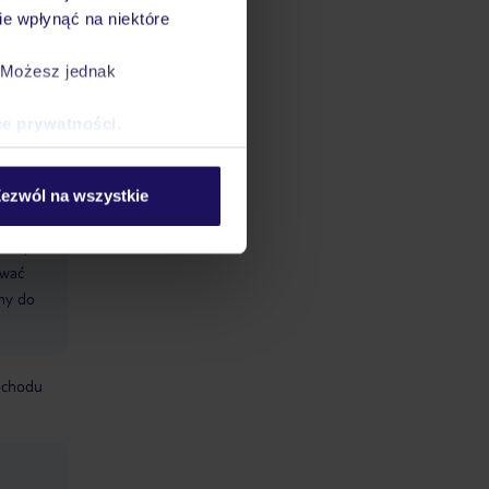
e wpłynąć na niektóre
. Możesz jednak
ce prywatności
.
tuje
ezwól na wszystkie
datnych
ować
śmy do
mochodu