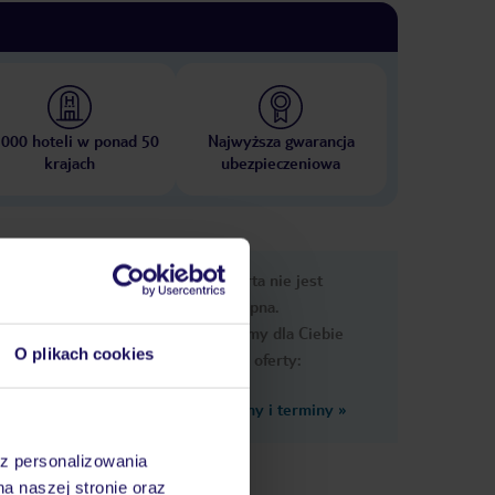
 000 hoteli w ponad 50
Najwyższa gwarancja
krajach
ubezpieczeniowa
e
Ups, ta oferta nie jest
macje
dostępna.
Przygotowaliśmy dla Ciebie
O plikach cookies
podobne oferty:
Zobacz inne ceny i terminy
»
az personalizowania
garaż:
na naszej stronie oraz