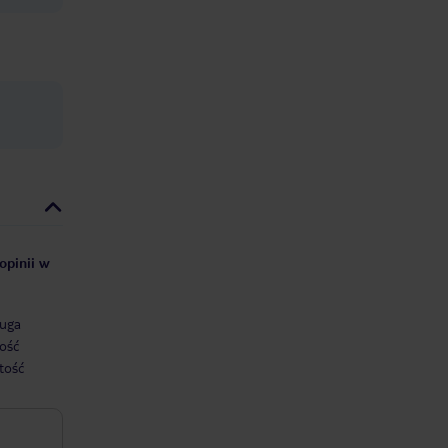
opinii w
uga
ość
tość