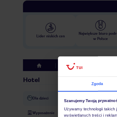
Największe biuro podr
Lider niskich cen
w Polsce
Hotel
Opinie
top
Hotel
Zgoda
Dla dzieci
wysokie krzesełka dla dzieci
Szanujemy Twoją prywatno
Używamy technologii takich 
Wyposażenie
recepcja: codziennie 24 h
wyświetlanych treści i rekla