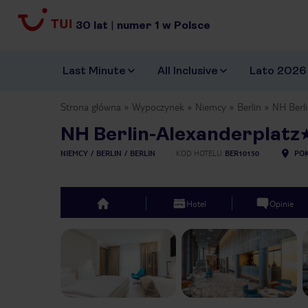
30
lat
|
numer
1
w Polsce
Last Minute
All Inclusive
Lato 2026
Strona główna
Wypoczynek
Niemcy
Berlin
NH Berli
NH Berlin-Alexanderplatz
NIEMCY
BERLIN
BERLIN
KOD HOTELU
BER10150
POK
Hotel
Opinie
top
Previous slide