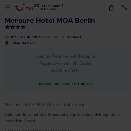
30
1
1
/
30
lat
|
numer
w Polsce
Mercure Hotel MOA Berlin
NIEMCY
BERLIN
BERLIN
KOD HOTELU
BER10602
POKAŻ NA MAPIE
Ups, ta oferta nie jest dostępna.
Przygotowaliśmy dla Ciebie
podobne oferty:
Zobacz inne ceny i terminy
»
Mercure Hotel MOA Berlin
-
informacje
Opis hotelu został przetłumaczony z języka angielskiego przez
narzędzie DeepL
nute
Najpopularniejsze udogodnienia: