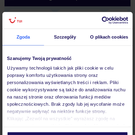
Lider niskich cen
Największe biuro
30 lat w P
podróży w Polsce
Zgoda
Szczegóły
O plikach cookies
Szanujemy Twoją prywatność
Używamy technologii takich jak pliki cookie w celu
Hotel
poprawy komfortu użytkowania strony oraz
personalizowania wyświetlanych treści i reklam. Pliki
cookie wykorzystywane są także do analizowania ruchu
Pokoje
na naszej stronie oraz oferowania funkcji mediów
społecznościowych. Brak zgody lub jej wycofanie może
negatywnie wpłynąć na niektóre funkcje strony.
Wyżywienie
Klikając „Zezwól na wszystkie” wyrażasz zgodę na
umieszczenie wszystkich plików cookie. Możesz jednak
personalizować swój wybór wchodząc w zakładkę