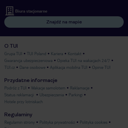
Biura stacjonarne
Znajdź na mapie
O TUI
Grupa TUI
TUI Poland
Kariera
Kontakt
Gwarancja ubezpieczeniowa
Opieka TUI na wakacjach 24/7
TUI.cz
Dane osobowe
Aplikacja mobilna TUI
Opinie TUI
Przydatne informacje
Podróż z TUI
Wakacje samolotem
Reklamacje
Status reklamacji
Ubezpieczenia
Parkingi
Hotele przy lotniskach
Regulaminy
Regulamin strony
Polityka prywatności
Polityka cookies