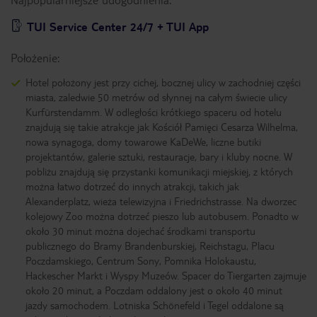
TUI Service Center 24/7 + TUI App
Położenie:
Hotel położony jest przy cichej, bocznej ulicy w zachodniej części
miasta, zaledwie 50 metrów od słynnej na całym świecie ulicy
Kurfürstendamm. W odległości krótkiego spaceru od hotelu
znajdują się takie atrakcje jak Kościół Pamięci Cesarza Wilhelma,
nowa synagoga, domy towarowe KaDeWe, liczne butiki
projektantów, galerie sztuki, restauracje, bary i kluby nocne. W
pobliżu znajdują się przystanki komunikacji miejskiej, z których
można łatwo dotrzeć do innych atrakcji, takich jak
Alexanderplatz, wieża telewizyjna i Friedrichstrasse. Na dworzec
kolejowy Zoo można dotrzeć pieszo lub autobusem. Ponadto w
około 30 minut można dojechać środkami transportu
publicznego do Bramy Brandenburskiej, Reichstagu, Placu
Poczdamskiego, Centrum Sony, Pomnika Holokaustu,
Hackescher Markt i Wyspy Muzeów. Spacer do Tiergarten zajmuje
około 20 minut, a Poczdam oddalony jest o około 40 minut
jazdy samochodem. Lotniska Schönefeld i Tegel oddalone są