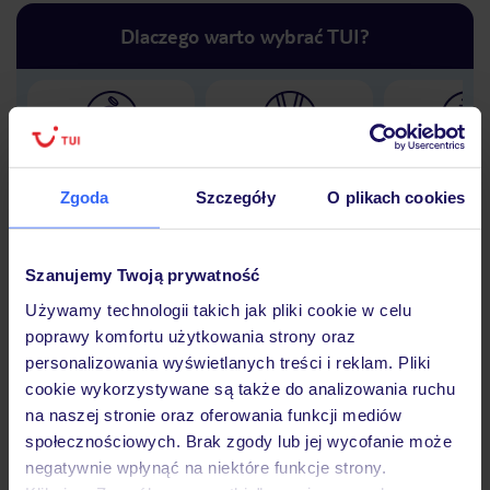
Dlaczego warto wybrać TUI?
Lider niskich cen
Największe biuro
30 lat w P
podróży w Polsce
Zgoda
Szczegóły
O plikach cookies
Szanujemy Twoją prywatność
Używamy technologii takich jak pliki cookie w celu
Hotel
poprawy komfortu użytkowania strony oraz
personalizowania wyświetlanych treści i reklam. Pliki
cookie wykorzystywane są także do analizowania ruchu
Opinie
na naszej stronie oraz oferowania funkcji mediów
społecznościowych. Brak zgody lub jej wycofanie może
negatywnie wpłynąć na niektóre funkcje strony.
Pokoje