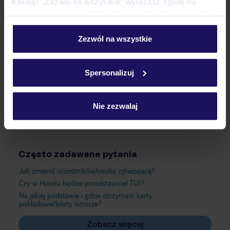
Klikając „Zezwól na wszystkie” wyrażasz zgodę na
umieszczenie wszystkich plików cookie. Możesz jednak
personalizować swój wybór wchodząc w zakładkę
Wyżywienie
„Szczegóły”
Zezwól na wszystkie
Szczegółowe informacje o plikach cookie znajdziesz
w
polityce plików cookies
oraz
polityce prywatności
.
Atrakcje
Spersonalizuj
Nie zezwalaj
Ważne informacje
Często zadawane pytania
Jak zmienić uczestników/osobę zgłaszającą?
Czy w Hotelu będzie przedstawiciel TUI?
Na jakiej podstawie i gdzie otrzymam karty
pokładowe/bilety lotnicze?
Zobacz więcej