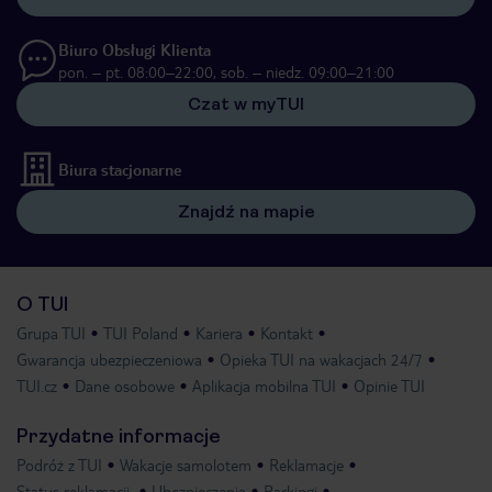
Biuro Obsługi Klienta
pon. – pt. 08:00–22:00, sob. – niedz. 09:00–21:00
Czat w myTUI
Biura stacjonarne
Znajdź na mapie
O TUI
Grupa TUI
TUI Poland
Kariera
Kontakt
Gwarancja ubezpieczeniowa
Opieka TUI na wakacjach 24/7
TUI.cz
Dane osobowe
Aplikacja mobilna TUI
Opinie TUI
Przydatne informacje
Podróż z TUI
Wakacje samolotem
Reklamacje
Status reklamacji
Ubezpieczenia
Parkingi