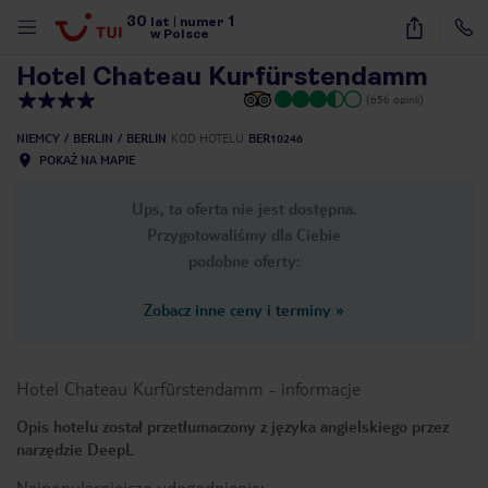
30
1
1
/
33
lat
|
numer
w Polsce
Hotel Chateau Kurfürstendamm
(656 opinii)
NIEMCY
BERLIN
BERLIN
KOD HOTELU
BER10246
POKAŻ NA MAPIE
Ups, ta oferta nie jest dostępna.
Przygotowaliśmy dla Ciebie
podobne oferty:
Zobacz inne ceny i terminy
»
Hotel Chateau Kurfürstendamm
-
informacje
Opis hotelu został przetłumaczony z języka angielskiego przez
narzędzie DeepL
nute
Najpopularniejsze udogodnienia: