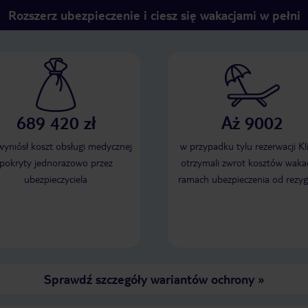
Rozszerz ubezpieczenie i ciesz się wakacjami w pełni
689 420 zł
Aż 9002
 wyniósł koszt obsługi medycznej
w przypadku tylu rezerwacji Kl
pokryty jednorazowo przez
otrzymali zwrot kosztów wakac
ubezpieczyciela
ramach ubezpieczenia od rezyg
Sprawdź szczegóły wariantów ochrony
»