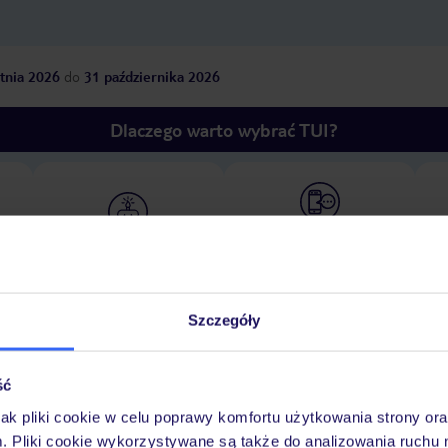
tnia 2026
do
31 października 2026
Dlaczego warto wybrać TUI?
óży
Tylko u nas opieka na
10
30 lat w Polsce
wakacjach 24/7
Szczegóły
Pokoje
Wyżywienie
Atrakcje
Ważne i
ść
jak pliki cookie w celu poprawy komfortu użytkowania strony or
m. Pliki cookie wykorzystywane są także do analizowania ruchu 