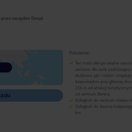
o przez narzędzie DeepL
Położenie:
Ten hotel oferuje idealne warun
zarówno dla osób podróżujący
służbowo, jak i rodzin i znajduje
bezpośrednio przy głównej drod
250 m od atrakcji turystycznych
od centrum Berlina.
azdu
Odległość do centrum miasta o
Odległość do dworca kolejowego
km