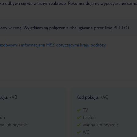
otnisko odbywa się we własnym zakresie. Rekomendujemy wypożyczenie sa
zony w cenę. Wyjątkiem są połączenia obsługiwane przez linię PLL LOT.
jazdowymi i informacjami MSZ dotyczącymi kraju podróży
.
koju
:
7AB
Kod pokoju
:
7AC
TV
fon
telefon
a lub prysznic
wanna lub prysznic
WC