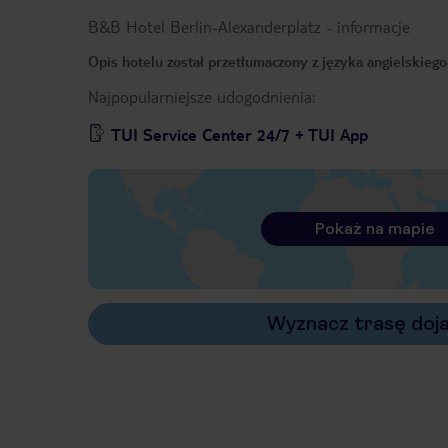
B&B Hotel Berlin-Alexanderplatz
-
informacje
Opis hotelu został przetłumaczony z języka angielskieg
Najpopularniejsze udogodnienia:
TUI Service Center 24/7 + TUI App
Pokaż na mapie
Wyznacz trasę doj