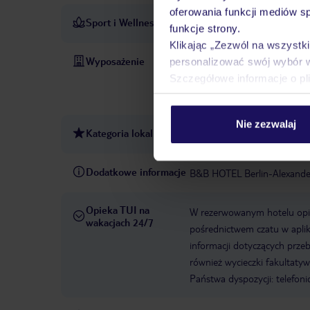
oferowania funkcji mediów s
Sport i Wellness
Wypożyczalnia rowerów: bez
funkcje strony.
Klikając „Zezwól na wszystk
Wyposażenie
personalizować swój wybór 
Recepcja 24h
Zameldowani
Szczegółowe informacje o pl
2017
WLAN/WiFi w hotel
163
Metody płatności: Ame
Nie zezwalaj
Kategoria lokalna
3 gwiazdki
Dodatkowe informacje
B&B HOTEL Berlin-Alexande
Opieka TUI na
W rezerwowanym hotelu opiek
wakacjach 24/7
pośrednictwem czatu w aplik
informacji dotyczących prze
również wycieczki fakultaty
Państwa dyspozycji: telefon