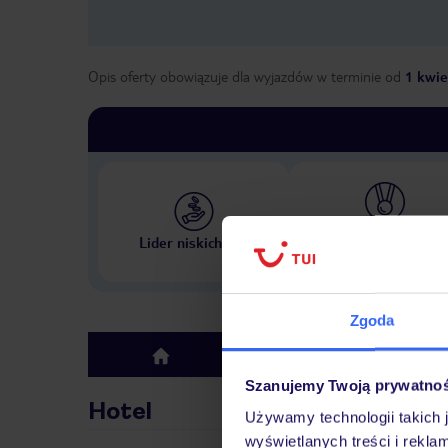
Opis oferty obowiązuje dla wyjazdów w terminie
od
1 kwie
Największe biuro podr
Lider niskich cen
w Polsce
Zgoda
Hotel
top
Szanujemy Twoją prywatno
Hotel
Używamy technologii takich 
wyświetlanych treści i rekla