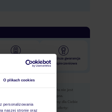
 000 hoteli w ponad 50
Najwyższa gwarancja
krajach
ubezpieczeniowa
O plikach cookies
nformacje
Ups, ta oferta nie jest
dostępna.
Przygotowaliśmy dla Ciebie
az personalizowania
podobne oferty:
na naszej stronie oraz