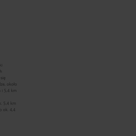
ki
ch
 się
ze, około
 i 5,4 km
k. 5,4 km
 ok. 4,4