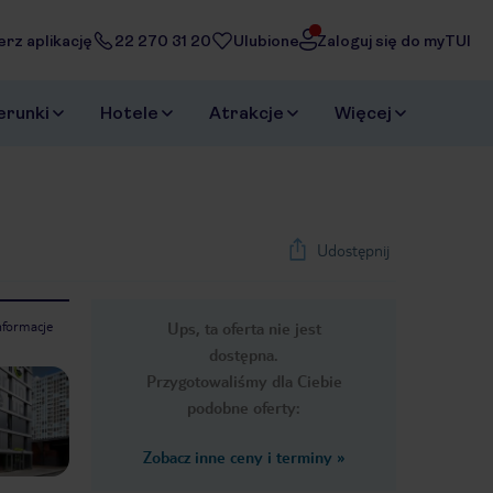
erz aplikację
22 270 31 20
Ulubione
Zaloguj się do myTUI
erunki
Hotele
Atrakcje
Więcej
Udostępnij
nformacje
Ups, ta oferta nie jest
1
/
28
dostępna.
Next slide
Przygotowaliśmy dla Ciebie
podobne oferty:
Zobacz inne ceny i terminy
»