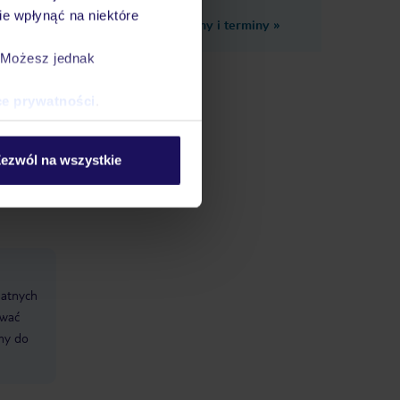
e wpłynąć na niektóre
Zobacz inne ceny i terminy
»
. Możesz jednak
ce prywatności
.
ezwól na wszystkie
datnych
ować
śmy do