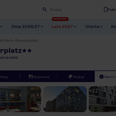
Pobi
Wpisz frazę, której szukasz
NOWOŚĆ
Zima 2026/27
Lato 2027
Oferta
Ki
l Berlin-Alexanderplatz
rplatz
AŻ NA MAPIE
Pokoje
Wyżywienie
Atrakcje
Ważne i
+
22