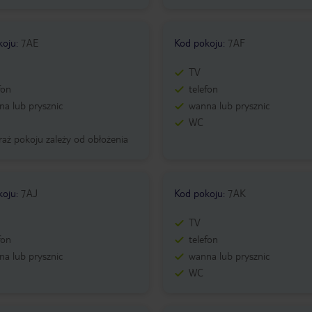
koju
:
7AE
Kod pokoju
:
7AF
TV
fon
telefon
a lub prysznic
wanna lub prysznic
WC
aż pokoju zależy od obłożenia
koju
:
7AJ
Kod pokoju
:
7AK
TV
fon
telefon
a lub prysznic
wanna lub prysznic
WC