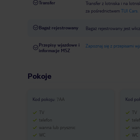
Transfer
Transfer z lotniska i na l
za pośrednictwem
TUI Cars.
Bagaż rejestrowany
Bagaż rejestrowany jest wlic
Przepisy wjazdowe i
Zapoznaj się z przepisami w
informacje MSZ
Pokoje
Kod pokoju
:
7AA
Kod po
TV
TV
telefon
tele
wanna lub prysznic
wann
WC
WC