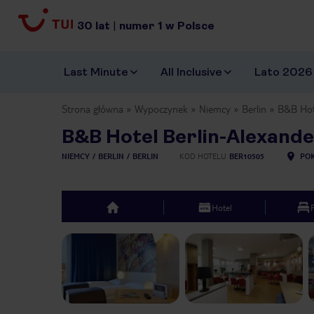
30
lat
|
numer
1
w Polsce
Last Minute
All Inclusive
Lato 2026
Strona główna
Wypoczynek
Niemcy
Berlin
B&B Hote
B&B Hotel Berlin-Alexande
NIEMCY
BERLIN
BERLIN
KOD HOTELU
BER10505
POK
Hotel
top
Previous slide