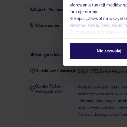
oferowania funkcji mediów s
Sport i Wellness
Wypożyczalnia rowerów: bez
funkcje strony.
Klikając „Zezwól na wszystk
Wyposażenie
personalizować swój wybór 
Recepcja 24h
Zameldowani
Szczegółowe informacje o pl
2017
WLAN/WiFi w hotel
163
Metody płatności: Ame
Nie zezwalaj
Kategoria lokalna
3 gwiazdki
Dodatkowe informacje
B&B HOTEL Berlin-Alexande
Opieka TUI na
W rezerwowanym hotelu opiek
wakacjach 24/7
pośrednictwem czatu w aplik
informacji dotyczących prze
również wycieczki fakultaty
Państwa dyspozycji: telefon