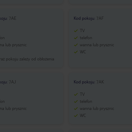
koju
:
7AE
Kod pokoju
:
7AF
TV
fon
telefon
a lub prysznic
wanna lub prysznic
WC
aż pokoju zależy od obłożenia
koju
:
7AJ
Kod pokoju
:
7AK
TV
fon
telefon
a lub prysznic
wanna lub prysznic
WC