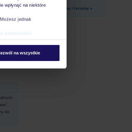
e wpłynąć na niektóre
Zobacz inne ceny i terminy
»
. Możesz jednak
ce prywatności
.
ezwól na wszystkie
datnych
ować
śmy do