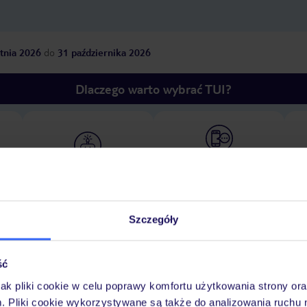
tnia 2026
do
31 października 2026
Dlaczego warto wybrać TUI?
óży
Tylko u nas opieka na
10
30 lat w Polsce
wakacjach 24/7
Szczegóły
Pokoje
Wyżywienie
Atrakcje
Ważne i
ść
jak pliki cookie w celu poprawy komfortu użytkowania strony or
m. Pliki cookie wykorzystywane są także do analizowania ruchu 