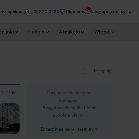
erz aplikację
22 270 31 20
Ulubione
Zaloguj się do myTUI
erunki
Hotele
Atrakcje
Więcej
Udostępnij
nformacje
Ups, ta oferta nie jest
1
/
28
dostępna.
Next slide
Przygotowaliśmy dla Ciebie
podobne oferty:
Zobacz inne ceny i terminy
»