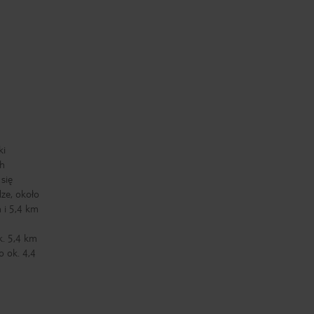
ki
ch
 się
ze, około
 i 5,4 km
k. 5,4 km
 ok. 4,4