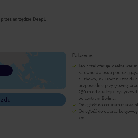
o przez narzędzie DeepL
Położenie:
Ten hotel oferuje idealne warun
zarówno dla osób podróżujący
służbowo, jak i rodzin i znajduje
bezpośrednio przy głównej drod
250 m od atrakcji turystycznych
od centrum Berlina.
azdu
Odległość do centrum miasta o
Odległość do dworca kolejowego
km