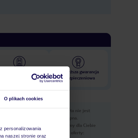
 000 hoteli w ponad 50
Najwyższa gwarancja
krajach
ubezpieczeniowa
O plikach cookies
nformacje
Ups, ta oferta nie jest
dostępna.
Przygotowaliśmy dla Ciebie
az personalizowania
podobne oferty:
na naszej stronie oraz