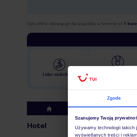
Opis oferty obowiązuje dla wyjazdów w terminie
od
1 kwie
Największe biuro podr
Lider niskich cen
w Polsce
Zgoda
Hotel
top
Szanujemy Twoją prywatno
Hotel
Używamy technologii takich 
wyświetlanych treści i rekla