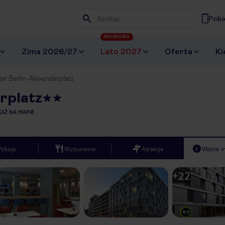
Pobi
Wpisz frazę, której szukasz
NOWOŚĆ
Zima 2026/27
Lato 2027
Oferta
Ki
l Berlin-Alexanderplatz
rplatz
AŻ NA MAPIE
Pokoje
Wyżywienie
Atrakcje
Ważne i
+
22