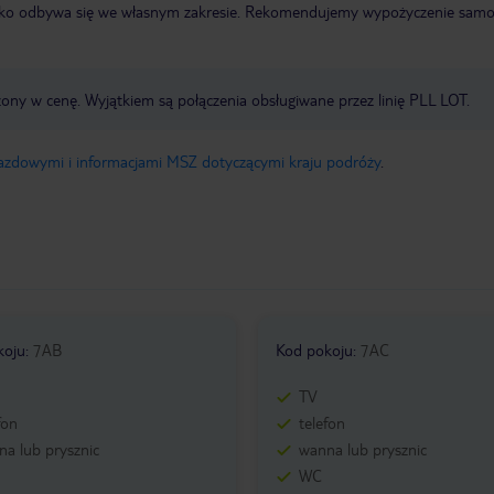
otnisko odbywa się we własnym zakresie. Rekomendujemy wypożyczenie sa
zony w cenę. Wyjątkiem są połączenia obsługiwane przez linię PLL LOT.
jazdowymi i informacjami MSZ dotyczącymi kraju podróży
.
koju
:
7AB
Kod pokoju
:
7AC
TV
fon
telefon
a lub prysznic
wanna lub prysznic
WC