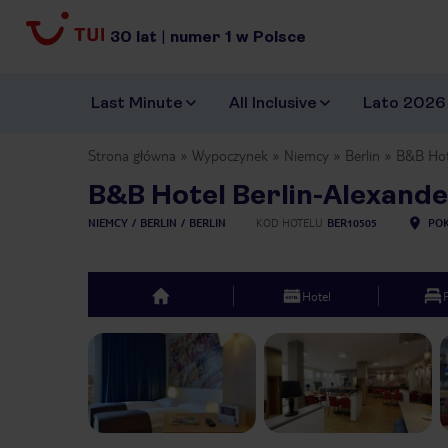
30
lat
|
numer
1
w Polsce
Last Minute
All Inclusive
Lato 2026
Strona główna
Wypoczynek
Niemcy
Berlin
B&B Hote
B&B Hotel Berlin-Alexande
NIEMCY
BERLIN
BERLIN
KOD HOTELU
BER10505
POK
Hotel
top
Previous slide