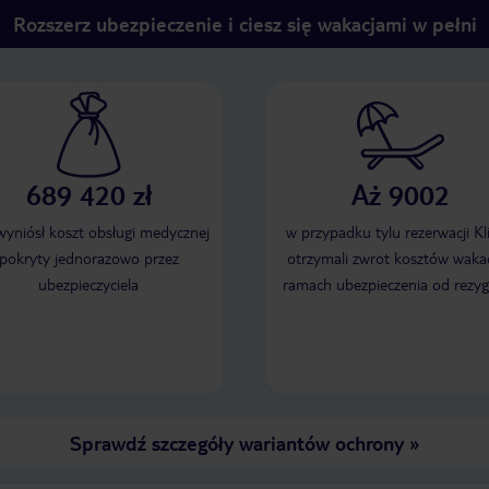
Rozszerz ubezpieczenie i ciesz się wakacjami w pełni
689 420 zł
Aż 9002
 wyniósł koszt obsługi medycznej
w przypadku tylu rezerwacji Kl
pokryty jednorazowo przez
otrzymali zwrot kosztów wakac
ubezpieczyciela
ramach ubezpieczenia od rezyg
Sprawdź szczegóły wariantów ochrony
»