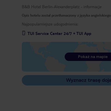
B&B Hotel Berlin-Alexanderplatz
-
informacje
Opis hotelu został przetłumaczony z języka angielskieg
Najpopularniejsze udogodnienia:
TUI Service Center 24/7 + TUI App
Pokaż na mapie
Wyznacz trasę doj