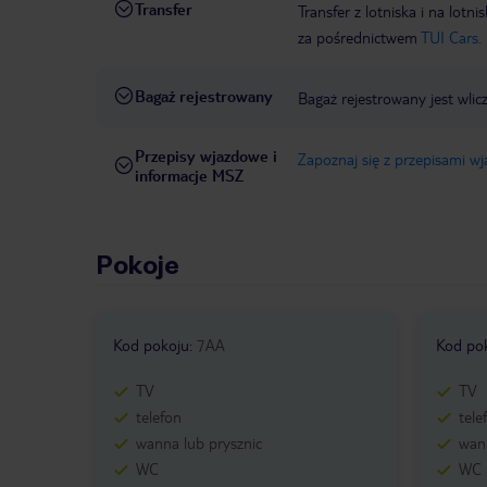
Transfer
Transfer z lotniska i na l
za pośrednictwem
TUI Cars.
Bagaż rejestrowany
Bagaż rejestrowany jest wlic
Przepisy wjazdowe i
Zapoznaj się z przepisami w
informacje MSZ
Pokoje
Kod pokoju
:
7AA
Kod po
TV
TV
telefon
tele
wanna lub prysznic
wann
WC
WC