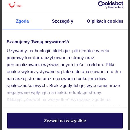
Hotel
Zgoda
Szczegóły
O plikach cookies
Opinie
Szanujemy Twoją prywatność
Używamy technologii takich jak pliki cookie w celu
poprawy komfortu użytkowania strony oraz
Pokoje
personalizowania wyświetlanych treści i reklam. Pliki
cookie wykorzystywane są także do analizowania ruchu
na naszej stronie oraz oferowania funkcji mediów
Wyżywienie
społecznościowych. Brak zgody lub jej wycofanie może
negatywnie wpłynąć na niektóre funkcje strony.
Klikając „Zezwól na wszystkie” wyrażasz zgodę na
Atrakcje
umieszczenie wszystkich plików cookie. Możesz jednak
personalizować swój wybór wchodząc w zakładkę
„Szczegóły”
Zezwól na wszystkie
Szczegółowe informacje o plikach cookie znajdziesz
Ważne informacje