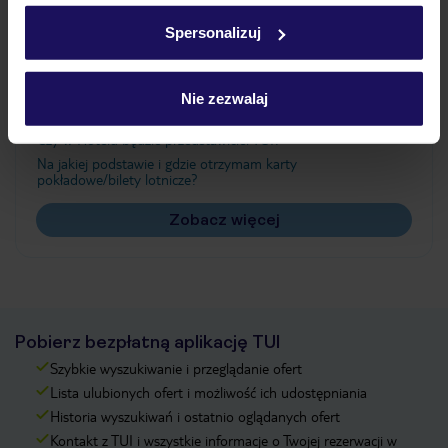
w
polityce plików cookies
oraz
polityce prywatności
.
Spersonalizuj
Często zadawane pytania
Nie zezwalaj
Jak zmienić uczestników/osobę zgłaszającą?
Czy w Hotelu będzie przedstawiciel TUI?
Na jakiej podstawie i gdzie otrzymam karty
pokładowe/bilety lotnicze?
Zobacz więcej
Pobierz bezpłatną aplikację TUI
Szybkie wyszukiwanie i przeglądanie ofert
Lista ulubionych ofert i możliwość ich udostępniania
Historia wyszukiwań i ostatnio oglądanych ofert
Kontakt z TUI i wszystkie informacje o Twojej rezerwacji w