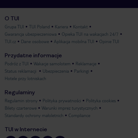
O TUI
Grupa TUI
TUI Poland
Kariera
Kontakt
Gwarancja ubezpieczeniowa
Opieka TUI na wakacjach 24/7
TUI.cz
Dane osobowe
Aplikacja mobilna TUI
Opinie TUI
Przydatne informacje
Podróż z TUI
Wakacje samolotem
Reklamacje
Status reklamacji
Ubezpieczenia
Parkingi
Hotele przy lotniskach
Regulaminy
Regulamin strony
Polityka prywatności
Polityka cookies
Bilety czarterowe
Warunki imprez turystycznych
Standardy ochrony małoletnich
Compliance
TUI w Internecie