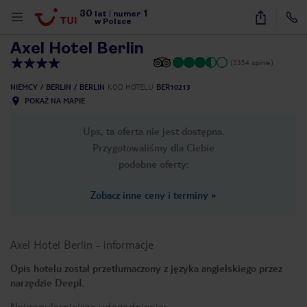
30
1
1
/
20
lat
|
numer
w Polsce
Axel Hotel Berlin
(2354 opinie)
NIEMCY
BERLIN
BERLIN
KOD HOTELU
BER10213
POKAŻ NA MAPIE
Ups, ta oferta nie jest dostępna.
Przygotowaliśmy dla Ciebie
podobne oferty:
Zobacz inne ceny i terminy
»
Axel Hotel Berlin
-
informacje
Opis hotelu został przetłumaczony z języka angielskiego przez
narzędzie DeepL
nute
Najpopularniejsze udogodnienia: