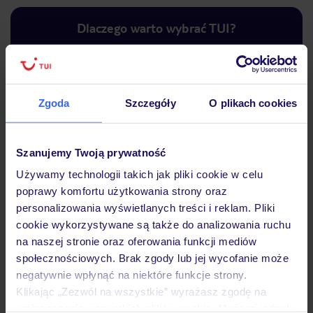
Dlaczego warto wybrać TUI?
Zgoda
Szczegóły
O plikach cookies
Lider niskich cen
Największe biuro
30 lat w P
podróży w Polsce
Szanujemy Twoją prywatność
Używamy technologii takich jak pliki cookie w celu
poprawy komfortu użytkowania strony oraz
Hotel
personalizowania wyświetlanych treści i reklam. Pliki
cookie wykorzystywane są także do analizowania ruchu
na naszej stronie oraz oferowania funkcji mediów
Pokoje
społecznościowych. Brak zgody lub jej wycofanie może
negatywnie wpłynąć na niektóre funkcje strony.
Klikając „Zezwól na wszystkie” wyrażasz zgodę na
Wyżywienie
umieszczenie wszystkich plików cookie. Możesz jednak