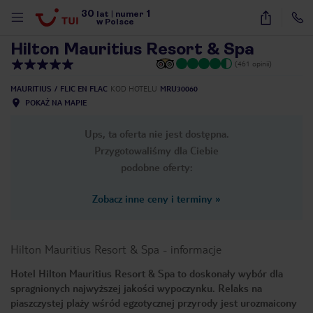
30
1
1
/
44
lat
|
numer
w Polsce
Hilton Mauritius Resort & Spa
(461 opinii)
MAURITIUS
FLIC EN FLAC
KOD HOTELU
MRU30060
POKAŻ NA MAPIE
Ups, ta oferta nie jest dostępna.
Przygotowaliśmy dla Ciebie
podobne oferty:
Zobacz inne ceny i terminy
»
Hilton Mauritius Resort & Spa
-
informacje
Hotel Hilton Mauritius Resort & Spa to doskonały wybór dla
spragnionych najwyższej jakości wypoczynku. Relaks na
nute
piaszczystej plaży wśród egzotycznej przyrody jest urozmaicony