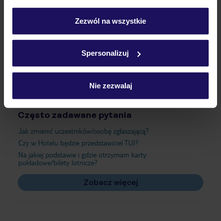
personalizować swój wybór wchodząc w zakładkę
„Szczegóły”
Zezwól na wszystkie
Szczegółowe informacje o plikach cookie znajdziesz
Atrakcje
w
polityce plików cookies
oraz
polityce prywatności
.
Spersonalizuj
Ważne informacje
Nie zezwalaj
Często zadawane pytania
Jak zmienić uczestników/osobę zgłaszającą?
Czy w Hotelu będzie przedstawiciel TUI?
Na jakiej podstawie i gdzie otrzymam karty
pokładowe/bilety lotnicze?
Zobacz więcej