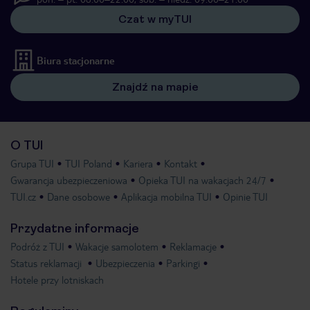
Czat w myTUI
Biura stacjonarne
Znajdź na mapie
O TUI
Grupa TUI
TUI Poland
Kariera
Kontakt
Gwarancja ubezpieczeniowa
Opieka TUI na wakacjach 24/7
TUI.cz
Dane osobowe
Aplikacja mobilna TUI
Opinie TUI
Przydatne informacje
Podróż z TUI
Wakacje samolotem
Reklamacje
Status reklamacji
Ubezpieczenia
Parkingi
Hotele przy lotniskach