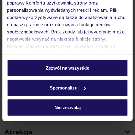
podróży w Polsce
poprawy komfortu użytkowania strony oraz
personalizowania wyświetlanych treści i reklam. Pliki
cookie wykorzystywane są także do analizowania ruchu
na naszej stronie oraz oferowania funkcji mediów
społecznościowych. Brak zgody lub jej wycofanie może
negatywnie wpłynąć na niektóre funkcje strony.
Hotel
Klikając „Zezwól na wszystkie” wyrażasz zgodę na
umieszczenie wszystkich plików cookie. Możesz jednak
personalizować swój wybór wchodząc w zakładkę
Opinie
„Szczegóły”
Zezwól na wszystkie
Szczegółowe informacje o plikach cookie znajdziesz
w
polityce plików cookies
oraz
polityce prywatności
.
Pokoje
Spersonalizuj
Nie zezwalaj
Wyżywienie
Atrakcje