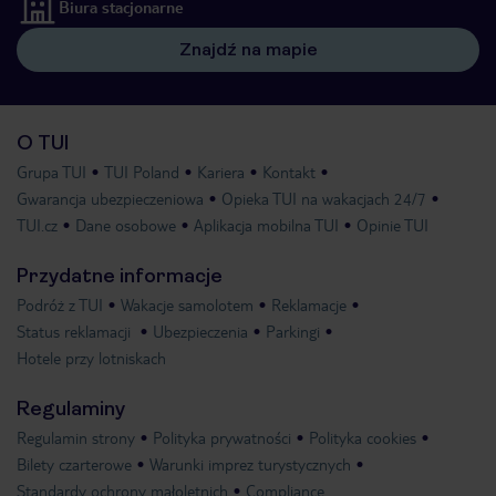
Biura stacjonarne
Znajdź na mapie
O TUI
Grupa TUI
TUI Poland
Kariera
Kontakt
Gwarancja ubezpieczeniowa
Opieka TUI na wakacjach 24/7
TUI.cz
Dane osobowe
Aplikacja mobilna TUI
Opinie TUI
Przydatne informacje
Podróż z TUI
Wakacje samolotem
Reklamacje
Status reklamacji
Ubezpieczenia
Parkingi
Hotele przy lotniskach
Regulaminy
Regulamin strony
Polityka prywatności
Polityka cookies
Bilety czarterowe
Warunki imprez turystycznych
Standardy ochrony małoletnich
Compliance