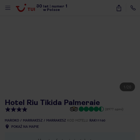
30
1
lat
|
numer
w Polsce
1
/
20
Hotel Riu Tikida Palmeraie
(8977 opinii)
MAROKO
MARRAKESZ
MARRAKESZ
KOD HOTELU
RAK11160
POKAŻ NA MAPIE
nute