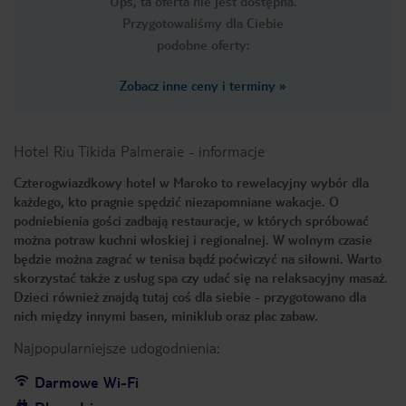
Ups, ta oferta nie jest dostępna.
Przygotowaliśmy dla Ciebie
podobne oferty:
Zobacz inne ceny i terminy
»
Hotel Riu Tikida Palmeraie
-
informacje
Czterogwiazdkowy hotel w Maroko to rewelacyjny wybór dla
każdego, kto pragnie spędzić niezapomniane wakacje. O
podniebienia gości zadbają restauracje, w których spróbować
można potraw kuchni włoskiej i regionalnej. W wolnym czasie
będzie można zagrać w tenisa bądź poćwiczyć na siłowni. Warto
skorzystać także z usług spa czy udać się na relaksacyjny masaż.
Dzieci również znajdą tutaj coś dla siebie - przygotowano dla
nich między innymi basen, miniklub oraz plac zabaw.
Najpopularniejsze udogodnienia:
Darmowe Wi-Fi