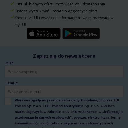
Lista ulubionych ofert i możliwość ich udostępniania
Historia wyszukiwań i ostatnio oglądanych ofert
Kontakt z TUI i wszystkie informacje o Twojej rezerwacji w
myTUI
Zapisz się do newslettera
IMIĘ*
E-MAIL*
Wyrażam zgodę na przetwarzanie danych osobowych przez TUI
Poland Sp. z o.o. i TUI Poland Dystrybucja Sp. z o.o. w celach
marketingowych, w zakresie oraz celu wskazanym w
„Informacji o
przetwarzaniu danych osobowych”
, poprzez elektroniczną formę
komunikacji (e-mail), także z użyciem tzw. automatycznych