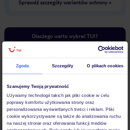
Sprawdź szczegóły wariantów ochrony
»
Dlaczego warto wybrać TUI?
Zgoda
Szczegóły
O plikach cookies
Lider niskich cen
Największe biuro
30 lat w P
podróży w Polsce
Szanujemy Twoją prywatność
Używamy technologii takich jak pliki cookie w celu
poprawy komfortu użytkowania strony oraz
personalizowania wyświetlanych treści i reklam. Pliki
Hotel
cookie wykorzystywane są także do analizowania ruchu
na naszej stronie oraz oferowania funkcji mediów