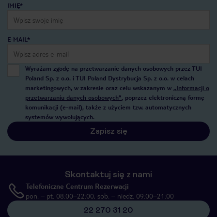
IMIĘ*
E-MAIL*
Wyrażam zgodę na przetwarzanie danych osobowych przez TUI
Poland Sp. z o.o. i TUI Poland Dystrybucja Sp. z o.o. w celach
marketingowych, w zakresie oraz celu wskazanym w
„Informacji o
przetwarzaniu danych osobowych”
, poprzez elektroniczną formę
komunikacji (e-mail), także z użyciem tzw. automatycznych
systemów wywołujących.
Zapisz się
Skontaktuj się z nami
Telefoniczne Centrum Rezerwacji
pon. – pt. 08:00–22:00, sob. – niedz. 09:00–21:00
22 270 31 20