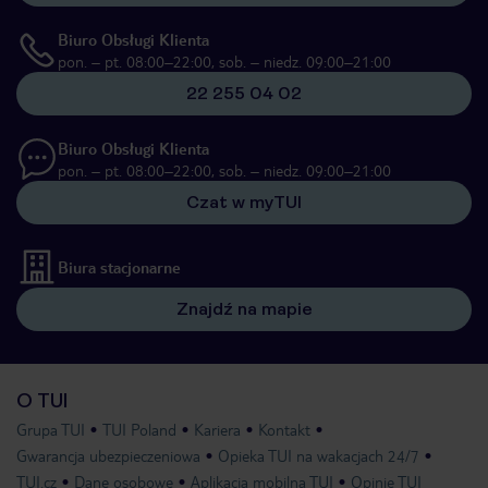
Biuro Obsługi Klienta
pon. – pt. 08:00–22:00, sob. – niedz. 09:00–21:00
22 255 04 02
Biuro Obsługi Klienta
pon. – pt. 08:00–22:00, sob. – niedz. 09:00–21:00
Czat w myTUI
Biura stacjonarne
Znajdź na mapie
O TUI
Grupa TUI
TUI Poland
Kariera
Kontakt
Gwarancja ubezpieczeniowa
Opieka TUI na wakacjach 24/7
TUI.cz
Dane osobowe
Aplikacja mobilna TUI
Opinie TUI