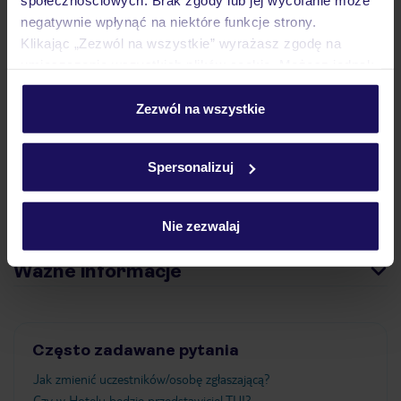
społecznościowych. Brak zgody lub jej wycofanie może
Opinie
negatywnie wpłynąć na niektóre funkcje strony.
Klikając „Zezwól na wszystkie” wyrażasz zgodę na
umieszczenie wszystkich plików cookie. Możesz jednak
Pokoje
personalizować swój wybór wchodząc w zakładkę
„Szczegóły”
Zezwól na wszystkie
Szczegółowe informacje o plikach cookie znajdziesz
Wyżywienie
w
polityce plików cookies
oraz
polityce prywatności
.
Spersonalizuj
Atrakcje
Nie zezwalaj
Ważne informacje
Często zadawane pytania
Jak zmienić uczestników/osobę zgłaszającą?
Czy w Hotelu będzie przedstawiciel TUI?