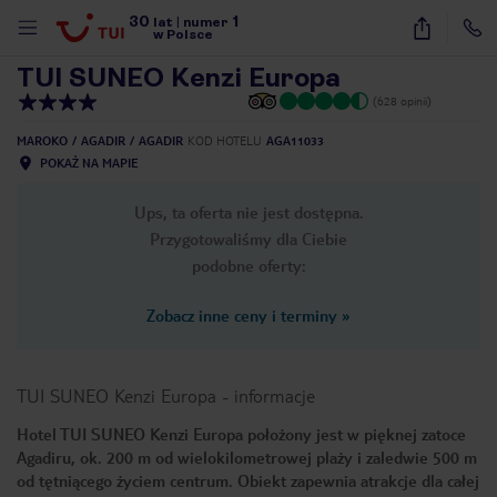
30
1
1
/
36
lat
|
numer
w Polsce
TUI SUNEO Kenzi Europa
(628 opinii)
MAROKO
AGADIR
AGADIR
KOD HOTELU
AGA11033
POKAŻ NA MAPIE
Ups, ta oferta nie jest dostępna.
Przygotowaliśmy dla Ciebie
podobne oferty:
Zobacz inne ceny i terminy
»
TUI SUNEO Kenzi Europa
-
informacje
Hotel TUI SUNEO Kenzi Europa położony jest w pięknej zatoce
Agadiru, ok. 200 m od wielokilometrowej plaży i zaledwie 500 m
nute
od tętniącego życiem centrum. Obiekt zapewnia atrakcje dla całej