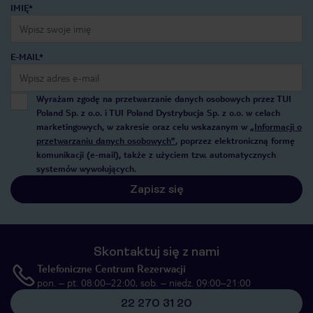
IMIĘ*
E-MAIL*
Wyrażam zgodę na przetwarzanie danych osobowych przez TUI
Poland Sp. z o.o. i TUI Poland Dystrybucja Sp. z o.o. w celach
marketingowych, w zakresie oraz celu wskazanym w
„Informacji o
przetwarzaniu danych osobowych”
, poprzez elektroniczną formę
komunikacji (e-mail), także z użyciem tzw. automatycznych
systemów wywołujących.
Zapisz się
Skontaktuj się z nami
Telefoniczne Centrum Rezerwacji
pon. – pt. 08:00–22:00, sob. – niedz. 09:00–21:00
22 270 31 20