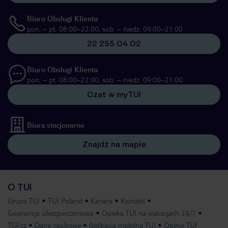
Biuro Obsługi Klienta
pon. – pt. 08:00–22:00, sob. – niedz. 09:00–21:00
22 255 04 02
Biuro Obsługi Klienta
pon. – pt. 08:00–22:00, sob. – niedz. 09:00–21:00
Czat w myTUI
Biura stacjonarne
Znajdź na mapie
O TUI
Grupa TUI
TUI Poland
Kariera
Kontakt
Gwarancja ubezpieczeniowa
Opieka TUI na wakacjach 24/7
TUI.cz
Dane osobowe
Aplikacja mobilna TUI
Opinie TUI