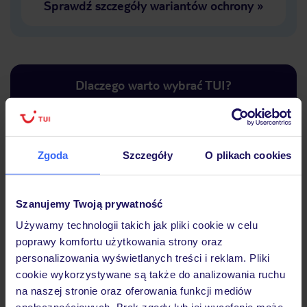
Sprawdź szczegóły wariantów ochrony
»
Dlaczego warto wybrać TUI?
Zgoda
Szczegóły
O plikach cookies
Lider niskich cen
Największe biuro
30 lat w P
podróży w Polsce
Szanujemy Twoją prywatność
Używamy technologii takich jak pliki cookie w celu
poprawy komfortu użytkowania strony oraz
personalizowania wyświetlanych treści i reklam. Pliki
Hotel
cookie wykorzystywane są także do analizowania ruchu
na naszej stronie oraz oferowania funkcji mediów