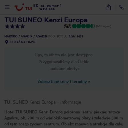
30
1
1
/
36
lat
|
numer
w Polsce
TUI SUNEO Kenzi Europa
(628 opinii)
MAROKO
AGADIR
AGADIR
KOD HOTELU
AGA11033
POKAŻ NA MAPIE
Ups, ta oferta nie jest dostępna.
Przygotowaliśmy dla Ciebie
podobne oferty:
Zobacz inne ceny i terminy
»
TUI SUNEO Kenzi Europa
-
informacje
Hotel TUI SUNEO Kenzi Europa położony jest w pięknej zatoce
Agadiru, ok. 200 m od wielokilometrowej plaży i zaledwie 500 m
nute
od tętniącego życiem centrum. Obiekt zapewnia atrakcje dla całej