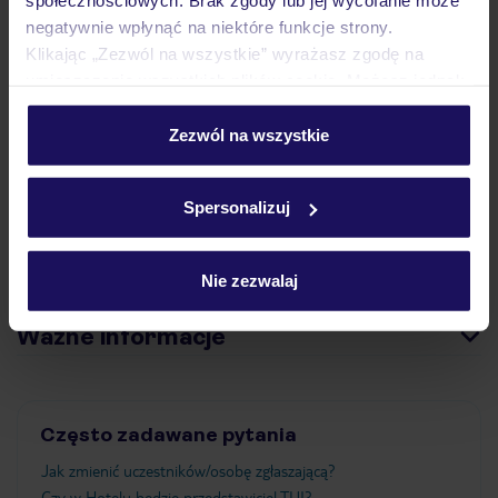
społecznościowych. Brak zgody lub jej wycofanie może
Opinie
negatywnie wpłynąć na niektóre funkcje strony.
Klikając „Zezwól na wszystkie” wyrażasz zgodę na
umieszczenie wszystkich plików cookie. Możesz jednak
Pokoje
personalizować swój wybór wchodząc w zakładkę
„Szczegóły”
Zezwól na wszystkie
Szczegółowe informacje o plikach cookie znajdziesz
Wyżywienie
w
polityce plików cookies
oraz
polityce prywatności
.
Spersonalizuj
Atrakcje
Nie zezwalaj
Ważne informacje
Często zadawane pytania
Jak zmienić uczestników/osobę zgłaszającą?
Czy w Hotelu będzie przedstawiciel TUI?