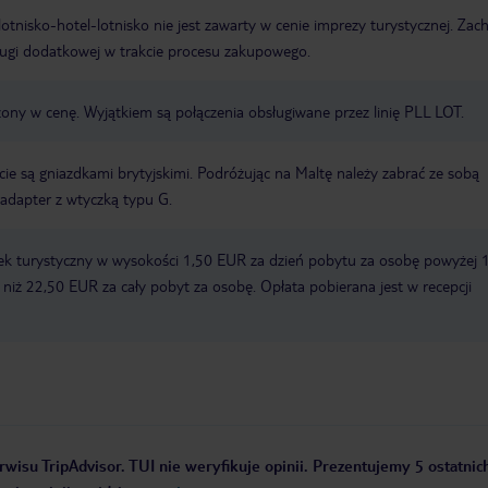
e lotnisko-hotel-lotnisko nie jest zawarty w cenie imprezy turystycznej. Za
ługi dodatkowej w trakcie procesu zakupowego.
zony w cenę. Wyjątkiem są połączenia obsługiwane przez linię PLL LOT.
ie są gniazdkami brytyjskimi. Podróżując na Maltę należy zabrać ze sobą
adapter z wtyczką typu G.
ek turystyczny w wysokości 1,50 EUR za dzień pobytu za osobę powyżej 
zy niż 22,50 EUR za cały pobyt za osobę. Opłata pobierana jest w recepcji
rwisu TripAdvisor. TUI nie weryfikuje opinii. Prezentujemy 5 ostatnich