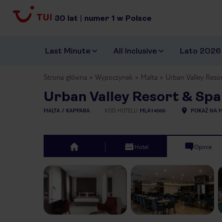
30
lat
|
numer
1
w Polsce
Last Minute
All Inclusive
Lato 2026
Strona główna
Wypoczynek
Malta
Urban Valley Reso
Urban Valley Resort & Spa
MALTA
KAPPARA
KOD HOTELU
MLA14000
POKAŻ NA M
Hotel
Opinie
top
Previous slide