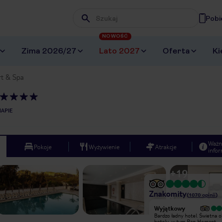
Pobi
Wpisz frazę, której szukasz
NOWOŚĆ
Zima 2026/27
Lato 2027
Oferta
Ki
rt & Spa
APIE
Ważn
Pokoje
Wyżywienie
Atrakcje
infor
+
19
Znakomity
(
1070
opinii
)
Bardzo dobry
Wyjątkowy
W hotelu spędziłem wraz z rodziną
Bardzo ładny hotel. Świetna o
tydzień od 9 do 16 listopada. Hotel
hotelu, w tym Pan Hemant.