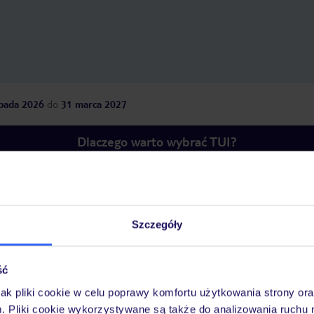
opada 2026
do
31 marca 2027
Dlaczego warto wybrać TUI?
óży
Tylko u nas opieka na
10
30 lat w Polsce
Szczegóły
wakacjach 24/7
ść
jak pliki cookie w celu poprawy komfortu użytkowania strony or
Ważn
Pokoje
Wyżywienie
Atrakcje
infor
m. Pliki cookie wykorzystywane są także do analizowania ruchu 