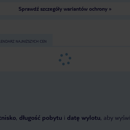
Sprawdź szczegóły wariantów ochrony
»
LENDARZ NAJNIŻSZYCH CEN
tnisko
,
długość pobytu
i
datę wylotu
, aby wyświe