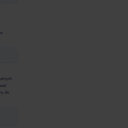
en
datnych
ować
śmy do