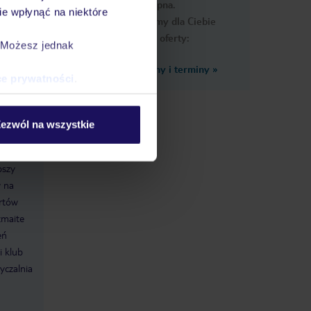
dostępna.
e wpłynąć na niektóre
Przygotowaliśmy dla Ciebie
podobne oferty:
. Możesz jednak
Zobacz inne ceny i terminy
»
ce prywatności
.
ezwól na wszystkie
ze przy
pszy
w na
ortów
zmaite
eń
i klub
yczalnia