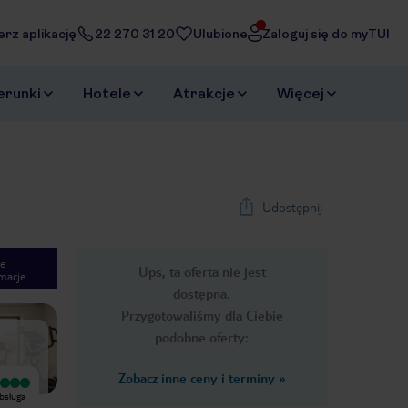
erz aplikację
22 270 31 20
Ulubione
Zaloguj się do myTUI
erunki
Hotele
Atrakcje
Więcej
Udostępnij
e
Ups, ta oferta nie jest
macje
1
/
25
dostępna.
Next slide
Przygotowaliśmy dla Ciebie
podobne oferty:
Zobacz inne ceny i terminy
»
Wyjątkowy
Wyjątkowy
bsługa
Co do hotelu niemam zastrzeżeń
Fajna atmosfera czysto spokojnie
jest miła obsługa pomocna w
fajna bazą wypadowa jedzenie dobre