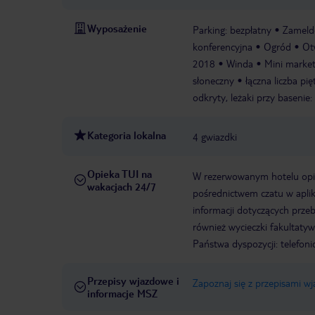
Wyposażenie
Parking: bezpłatny
Zameld
konferencyjna
Ogród
Ot
2018
Winda
Mini marke
słoneczny
łączna liczba pię
odkryty, leżaki przy basenie:
Kategoria lokalna
4 gwiazdki
Opieka TUI na
W rezerwowanym hotelu opiek
wakacjach 24/7
pośrednictwem czatu w aplik
informacji dotyczących prze
również wycieczki fakultaty
Państwa dyspozycji: telefon
Przepisy wjazdowe i
Zapoznaj się z przepisami w
informacje MSZ