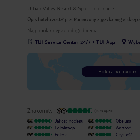
Urban Valley Resort & Spa
-
informacje
Opis hotelu został przetłumaczony z języka angielskieg
Najpopularniejsze udogodnienia:
TUI Service Center 24/7 + TUI App
Wybó
Pokaż na mapie
Znakomity
(1070 opinii)
Jakość noclegu
Obsługa
Lokalizacja
Wartość
Pokoje
Czystość