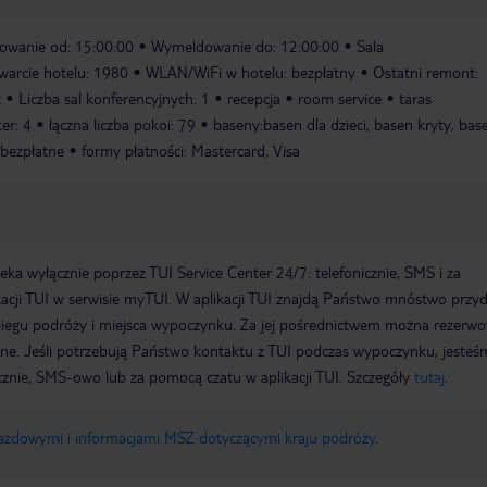
owanie od: 15:00:00
Wymeldowanie do: 12:00:00
Sala
warcie hotelu: 1980
WLAN/WiFi w hotelu: bezpłatny
Ostatni remont:
t
Liczba sal konferencyjnych: 1
recepcja
room service
taras
ter: 4
łączna liczba pokoi: 79
baseny:basen dla dzieci, basen kryty, bas
 bezpłatne
formy płatności: Mastercard, Visa
a wyłącznie poprzez TUI Service Center 24/7: telefonicznie, SMS i za
acji TUI w serwisie myTUI. W aplikacji TUI znajdą Państwo mnóstwo przy
biegu podróży i miejsca wypoczynku. Za jej pośrednictwem można rezerw
wne. Jeśli potrzebują Państwo kontaktu z TUI podczas wypoczynku, jeste
icznie, SMS-owo lub za pomocą czatu w aplikacji TUI. Szczegóły
tutaj
.
jazdowymi i informacjami MSZ dotyczącymi kraju podróży
.