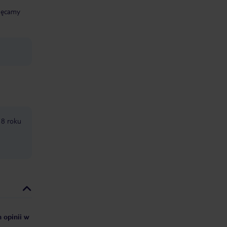
chęcamy
18 roku
 opinii w