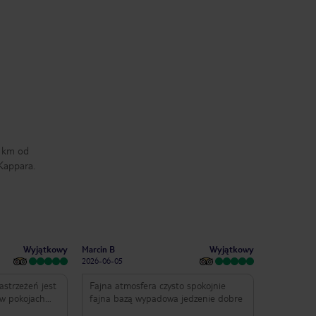
pokojach czysciutko dziennie
Marcin B
sprzątanie a jedzenie dobre dla
Dorota B
2026-06-05
każdego coś się znajdzie
2026-06-05
8 km od
 Kappara.
Wyjątkowy
Wyjątkowy
Marcin B
2026-06-05
strzeżeń jest
Fajna atmosfera czysto spokojnie
w pokojach
fajna bazą wypadowa jedzenie dobre
zątanie a