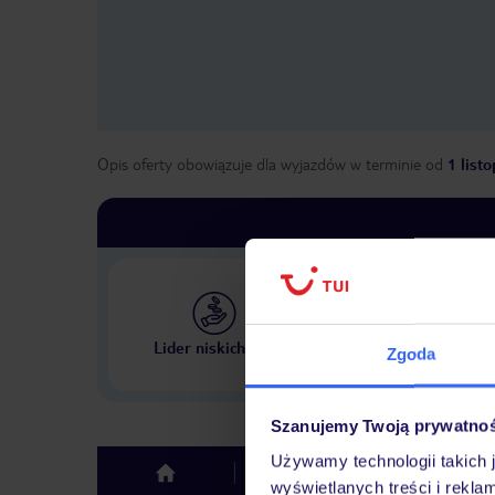
Opis oferty obowiązuje dla wyjazdów w terminie
od
1 list
Największe biuro podr
Lider niskich cen
Zgoda
w Polsce
Szanujemy Twoją prywatno
Używamy technologii takich 
Hotel
Opinie
top
wyświetlanych treści i rekla