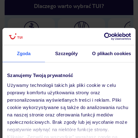
Dlaczego warto wybrać TUI?
Lider niskich cen
Największe biuro
30 lat w P
podróży w Polsce
Zgoda
Szczegóły
O plikach cookies
Szanujemy Twoją prywatność
Hotel
Używamy technologii takich jak pliki cookie w celu
poprawy komfortu użytkowania strony oraz
personalizowania wyświetlanych treści i reklam. Pliki
Opinie
cookie wykorzystywane są także do analizowania ruchu
na naszej stronie oraz oferowania funkcji mediów
społecznościowych. Brak zgody lub jej wycofanie może
Pokoje
negatywnie wpłynąć na niektóre funkcje strony.
Klikając „Zezwól na wszystkie” wyrażasz zgodę na