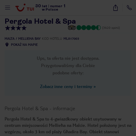
30
1
1
/
34
lat
|
numer
w Polsce
Pergola Hotel & Spa
(3620 opinii)
MALTA
MELLIEHA BAY
KOD HOTELU
MLA17003
POKAŻ NA MAPIE
Ups, ta oferta nie jest dostępna.
Przygotowaliśmy dla Ciebie
podobne oferty:
Zobacz inne ceny i terminy
»
Pergola Hotel & Spa
-
informacje
Pergola Hotel & Spa to 4-gwiazdkowy obiekt usytuowany w
centrum miejscowości Mellieħa na Malcie. Hotel położony jest na
nute
wzgórzu, około 3 km od plaży Għadira Bay. Obiekt stanowi