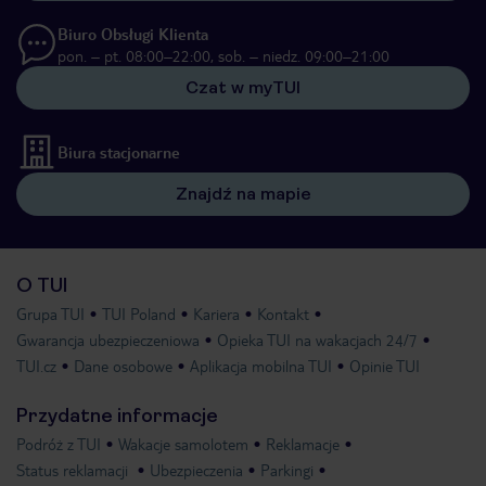
Biuro Obsługi Klienta
pon. – pt. 08:00–22:00, sob. – niedz. 09:00–21:00
Czat w myTUI
Biura stacjonarne
Znajdź na mapie
O TUI
Grupa TUI
TUI Poland
Kariera
Kontakt
Gwarancja ubezpieczeniowa
Opieka TUI na wakacjach 24/7
TUI.cz
Dane osobowe
Aplikacja mobilna TUI
Opinie TUI
Przydatne informacje
Podróż z TUI
Wakacje samolotem
Reklamacje
Status reklamacji
Ubezpieczenia
Parkingi