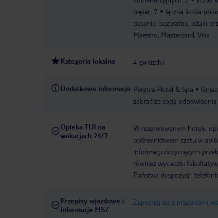
pięter: 7
łączna liczba poko
basenie: bezpłatne, leżaki pr
Maestro, Mastercard, Visa
Kategoria lokalna
4 gwiazdki
Dodatkowe informacje
Pergola Hotel & Spa
Gniaz
zabrać ze sobą odpowiednią 
Opieka TUI na
W rezerwowanym hotelu opiek
wakacjach 24/7
pośrednictwem czatu w aplik
informacji dotyczących prze
również wycieczki fakultaty
Państwa dyspozycji: telefon
Przepisy wjazdowe i
Zapoznaj się z przepisami w
informacje MSZ