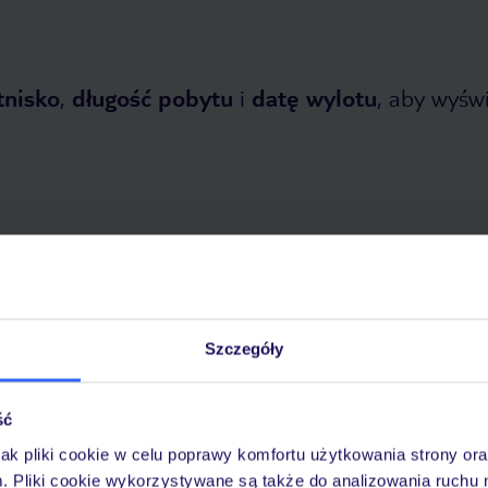
tnisko
,
długość pobytu
i
datę wylotu
, aby wyświe
opada 2026
do
31 marca 2027
Szczegóły
Dlaczego warto wybrać TUI?
ść
jak pliki cookie w celu poprawy komfortu użytkowania strony or
óży
Tylko u nas opieka na
10
m. Pliki cookie wykorzystywane są także do analizowania ruchu 
30 lat w Polsce