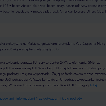
i: 105
baseny:basen dla dzieci, basen kryty, basen odkryty, parasole prz
zy basenie: bezpłatne
metody płatności: American Express, Diners Club,
dka elektryczne na Malcie są gniazdkami brytyjskimi. Podróżując na Maltę
przejściówkę – adapter z wtyczką typu G.
a wyłącznie poprzez TUI Service Center 24/7: telefonicznie, SMS i za
acji TUI w serwisie myTUI. W aplikacji TUI znajdą Państwo mnóstwo przy
biegu podróży i miejsca wypoczynku. Za jej pośrednictwem można rezerw
wne. Jeśli potrzebują Państwo kontaktu z TUI podczas wypoczynku, jeste
icznie, SMS-owo lub za pomocą czatu w aplikacji TUI. Szczegóły
tutaj
.
jazdowymi i informacjami MSZ dotyczącymi kraju podróży
.