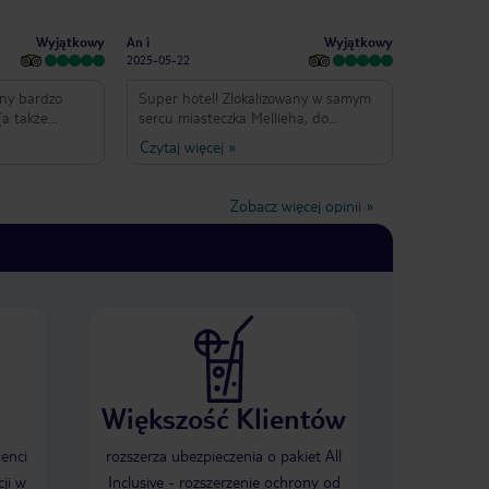
Wyjątkowy
Wyjątkowy
An i
2025-05-22
ony bardzo
Super hotel! Zlokalizowany w samym
(a także
sercu miasteczka Mellieha, do
ych), ale
dyspozycji ma kilka restauracji z
Czytaj więcej
»
chy. Obsługa
bardzo dobrym jedzeniem, baseny
czne i całkiem
wewnętrzne, na dachu basen Infinity,
niu. Pokoje
siłownia, sauna, jacuzzi, każdy z
Zobacz więcej opinii
»
ne, ale ciut
pewnością znajdzie atrakcje dla
o przyzwyczaić
siebie. Do plaży pieszo ok 15min.
czyli kilku
Śniadanie podawane w formie
ę po różnych
bufetu, duży wybór. Pokoje czyste-
l polecamy
codzienne sprzątanie. Obsługa hotelu
mniejsze
miła i pomocna.
 kryty basen),
a baseny
 pięknym
tokę).
Większość Klientów
ienci
rozszerza ubezpieczenia o pakiet All
ji w
Inclusive - rozszerzenie ochrony od