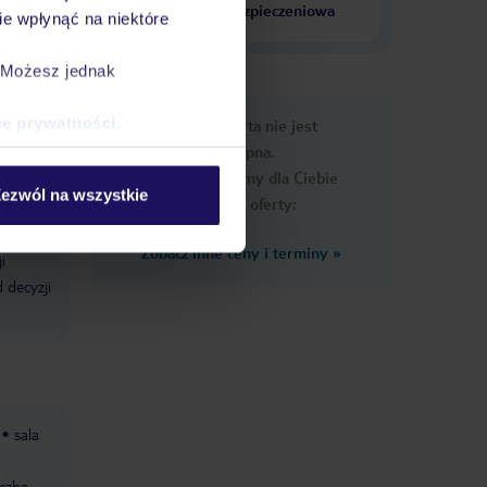
krajach
ubezpieczeniowa
e wpłynąć na niektóre
. Możesz jednak
e
ce prywatności
.
Ups, ta oferta nie jest
macje
dostępna.
Przygotowaliśmy dla Ciebie
ezwól na wszystkie
podobne oferty:
Zobacz inne ceny i terminy
»
i
 decyzji
sala
iczba