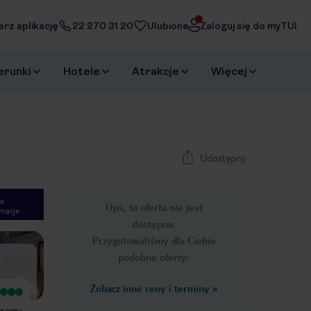
erz aplikację
22 270 31 20
Ulubione
Zaloguj się do myTUI
erunki
Hotele
Atrakcje
Więcej
Udostępnij
e
Ups, ta oferta nie jest
macje
1
/
34
dostępna.
Next slide
Przygotowaliśmy dla Ciebie
podobne oferty:
Zobacz inne ceny i terminy
»
Wyjątkowy
Wyjątkowy
Wspaniały hotel położony bardzo
Super hotel! Zlokalizowany w samym
zyjazny
blisko centrum miasta (a także
sercu miasteczka Mellieha, do