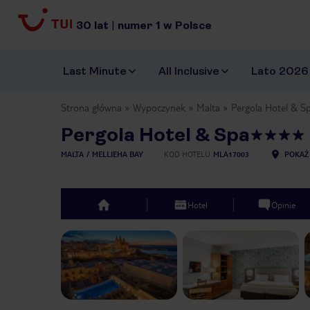
30
lat
|
numer
1
w Polsce
Last Minute
All Inclusive
Lato 2026
Strona główna
Wypoczynek
Malta
Pergola Hotel & S
Pergola Hotel & Spa
MALTA
MELLIEHA BAY
KOD HOTELU
MLA17003
POKAŻ
Hotel
Opinie
top
Previous slide