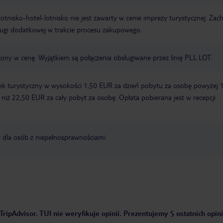
e lotnisko-hotel-lotnisko nie jest zawarty w cenie imprezy turystycznej. Za
ługi dodatkowej w trakcie procesu zakupowego.
zony w cenę. Wyjątkiem są połączenia obsługiwane przez linię PLL LOT.
ek turystyczny w wysokości 1,50 EUR za dzień pobytu za osobę powyżej 
zy niż 22,50 EUR za cały pobyt za osobę. Opłata pobierana jest w recepcji
y dla osób z niepełnosprawnościami
TripAdvisor. TUI nie weryfikuje opinii. Prezentujemy 5 ostatnich opini