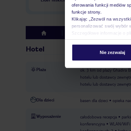
w Polsce
oferowania funkcji mediów s
funkcje strony.
Klikając „Zezwól na wszystk
personalizować swój wybór 
Szczegółowe informacje o pl
Hotel
Opinie
top
Hotel
Nie zezwalaj
Plaża
ok. 3 km od plaży Ghadira 
hotelu lub dostawcy zewnęt
hotelu lub dostawcy zewnęt
Dla dzieci
basen dla dzieci
opieka nad
Wyposażenie
całodobowa recepcja
parki
konferencyjna
WLAN/WiFi w
konferencyjnych: 2
liczba 