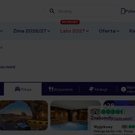
Pobi
Wpisz frazę, której szukasz
NOWOŚĆ
Zima 2026/27
Lato 2027
Oferta
Ki
pa
 NA MAPIE
Ważn
Pokoje
Wyżywienie
Atrakcje
infor
+
28
Znakomity
(
3620
opinii
)
Wyjątkowy
Wyjątkowy
Bardzo ładny hotel. Mieliśmy pokój z
Obsługa bardzo miła . Pokoje
aneksem kuchennym i widokiem na
sprzątane codziennie hotel pr