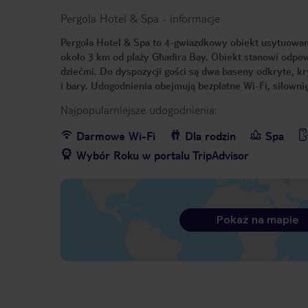
Pergola Hotel & Spa
-
informacje
Pergola Hotel & Spa to 4-gwiazdkowy obiekt usytuowany
około 3 km od plaży Għadira Bay. Obiekt stanowi odpow
dziećmi. Do dyspozycji gości są dwa baseny odkryte, kry
i bary. Udogodnienia obejmują bezpłatne Wi-Fi, siłownię
Najpopularniejsze udogodnienia:
Darmowe Wi-Fi
Dla rodzin
Spa
Wybór Roku w portalu TripAdvisor
Pokaż na mapie