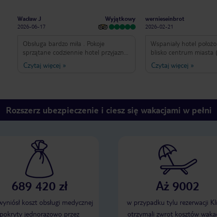
Wyjątkowy
Wacław J
wernieseinbrot
2026-06-17
2026-02-21
Obsługa bardzo miła . Pokoje
Wspaniały hotel położ
sprzątane codziennie hotel przyjazny
blisko centrum miasta 
dla dzieci
przystanków autobusow
Czytaj więcej
»
Czytaj więcej
»
jednocześnie bardzo ci
przemiła. Jedzenie sma
bogaty wybór na śniada
czyste, dobrze wyposażo
ciasne. Trzeba się niec
Rozszerz ubezpieczenie i ciesz się wakacjami w pełni
do nietypowego układu, 
wind, którymi jeździ si
częściach hotelu. Hote
zarówno na miesiące zi
(choćby dlatego, że ma
jak i cieplejsze (są dw
odkryte, w tym jeden z
widokiem na miasto i za
689 420 zł
Aż 9002
 wyniósł koszt obsługi medycznej
w przypadku tylu rezerwacji Kl
pokryty jednorazowo przez
otrzymali zwrot kosztów wakac