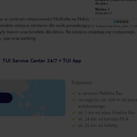
morze oraz katedrę. Nieduży basen
dla dzieci
infinity i jeszcze jeden basen
Adam R
Wacław J
zewnętrzny. Oba baseny czynne
2024-02-14
2026-06-17
nawet w styczniu. Basen w środku z
 w centrum miejscowości Mellieħa na Malcie. Hotel położony jest na
jacuzzi. Klimatyczne kawiarnia wykuta
w skale. Ponieważ mieliśmy
iednie miejsce zarówno dla osób poszukujących wypoczynku, jak i rod
samochód, wykupiliśmy miejsce na
hotelowym parkingu - rada: parking
ty basen oraz brodzik dla dzieci. Na miejscu znajdują się restauracje,
jest bardzo mały, dlatego w sezonie
letnim lepiej przemyśleć jego
, spa oraz parking.
wcześniejszą rezerwację.
TUI Service Center 24/7 + TUI App
Położenie:
w centrum Mellieha Bay
na wzgórzu, ok. 200 m od przy
autobusowego
ok. 3 km od plaży Ghadira Bay
ok. 24 km od lotniska MLA
ok. 25 km od Valletty