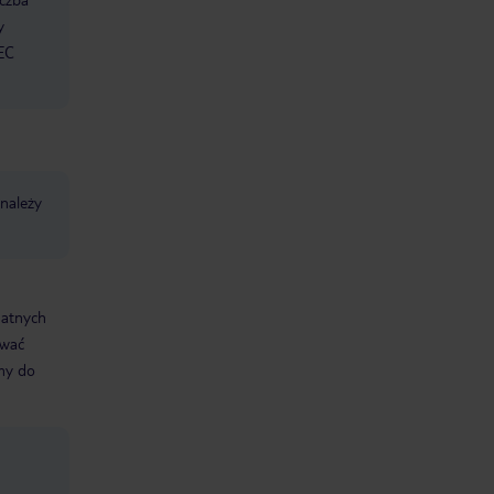
y
 EC
 należy
datnych
ować
śmy do