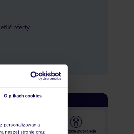
tlić oferty.
O plikach cookies
az personalizowania
 000 hoteli w ponad 50
Najwyższa gwarancja
na naszej stronie oraz