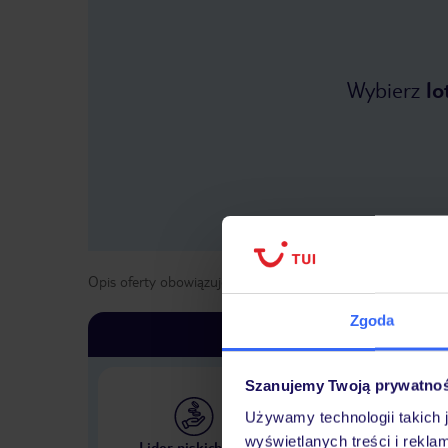
Wybierz
lo
Opis oferty obowiązuje dla wyjazdów w terminie
od
1 list
Zgoda
Szanujemy Twoją prywatno
Używamy technologii takich 
Największe biuro podr
wyświetlanych treści i rekla
Lider niskich cen