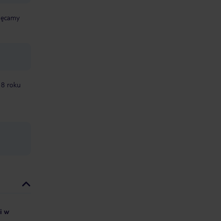
chęcamy
18 roku
i w