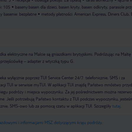
i: 105
baseny:basen dla dzieci, basen kryty, basen odkryty, parasole prz
zy basenie: bezpłatne
metody płatności: American Express, Diners Club,
dka elektryczne na Malcie są gniazdkami brytyjskimi. Podróżując na Maltę
przejściówkę – adapter z wtyczką typu G.
a wyłącznie poprzez TUI Service Center 24/7: telefonicznie, SMS i za
acji TUI w serwisie myTUI. W aplikacji TUI znajdą Państwo mnóstwo przy
biegu podróży i miejsca wypoczynku. Za jej pośrednictwem można rezerw
wne. Jeśli potrzebują Państwo kontaktu z TUI podczas wypoczynku, jeste
icznie, SMS-owo lub za pomocą czatu w aplikacji TUI. Szczegóły
tutaj
.
jazdowymi i informacjami MSZ dotyczącymi kraju podróży
.