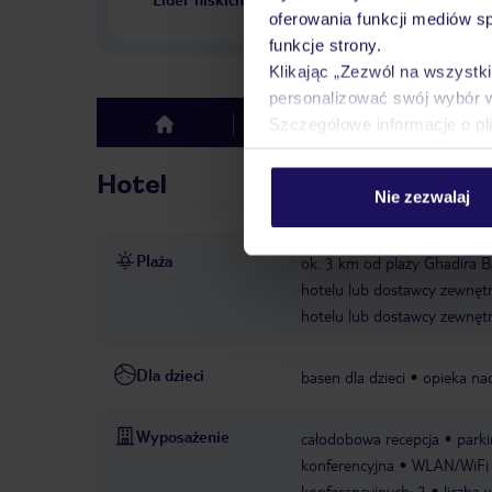
w Polsce
oferowania funkcji mediów s
funkcje strony.
Klikając „Zezwól na wszystk
personalizować swój wybór 
Szczegółowe informacje o pl
Hotel
Opinie
top
Hotel
Nie zezwalaj
Plaża
ok. 3 km od plaży Ghadira 
hotelu lub dostawcy zewnęt
hotelu lub dostawcy zewnęt
Dla dzieci
basen dla dzieci
opieka nad
Wyposażenie
całodobowa recepcja
parki
konferencyjna
WLAN/WiFi w
konferencyjnych: 2
liczba 