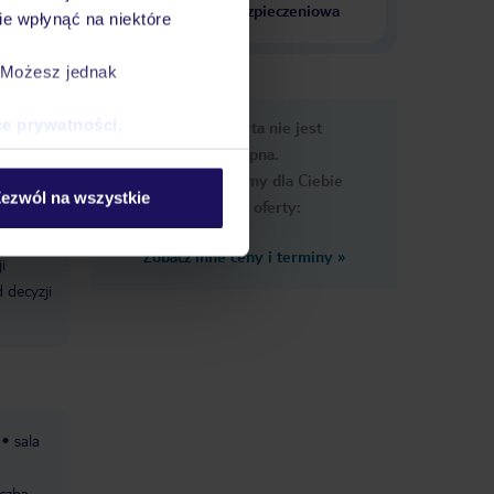
krajach
ubezpieczeniowa
e wpłynąć na niektóre
. Możesz jednak
e
ce prywatności
.
Ups, ta oferta nie jest
macje
dostępna.
Przygotowaliśmy dla Ciebie
ezwól na wszystkie
podobne oferty:
Zobacz inne ceny i terminy
»
i
 decyzji
sala
iczba