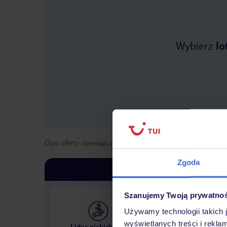
Wybierz
lo
Opis oferty obowiązuje dla wyjazdów w terminie
od
1 list
Zgoda
Szanujemy Twoją prywatno
Używamy technologii takich 
Największe biuro podr
wyświetlanych treści i rekla
Lider niskich cen