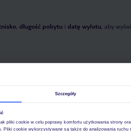
tnisko
,
długość pobytu
i
datę wylotu
, aby wyświe
opada 2026
do
31 marca 2027
Szczegóły
Dlaczego warto wybrać TUI?
ść
jak pliki cookie w celu poprawy komfortu użytkowania strony or
óży
Tylko u nas opieka na
10
m. Pliki cookie wykorzystywane są także do analizowania ruchu 
30 lat w Polsce