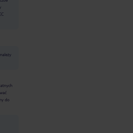
y
 EC
 należy
datnych
ować
śmy do