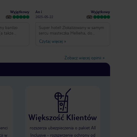
Wyjątkowy
Wyjątkowy
An i
2025-05-22
ony bardzo
Super hotel! Zlokalizowany w samym
(a także
sercu miasteczka Mellieha, do
ych), ale
dyspozycji ma kilka restauracji z
Czytaj więcej
»
chy. Obsługa
bardzo dobrym jedzeniem, baseny
czne i całkiem
wewnętrzne, na dachu basen Infinity,
niu. Pokoje
siłownia, sauna, jacuzzi, każdy z
Zobacz więcej opinii
»
ne, ale ciut
pewnością znajdzie atrakcje dla
o przyzwyczaić
siebie. Do plaży pieszo ok 15min.
czyli kilku
Śniadanie podawane w formie
ę po różnych
bufetu, duży wybór. Pokoje czyste-
l polecamy
codzienne sprzątanie. Obsługa hotelu
mniejsze
miła i pomocna.
 kryty basen),
a baseny
 pięknym
tokę).
Większość Klientów
ienci
rozszerza ubezpieczenia o pakiet All
ji w
Inclusive - rozszerzenie ochrony od