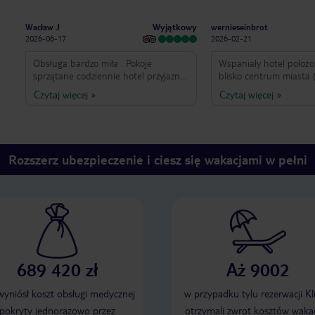
Wyjątkowy
Wacław J
wernieseinbrot
2026-06-17
2026-02-21
Obsługa bardzo miła . Pokoje
Wspaniały hotel położ
sprzątane codziennie hotel przyjazny
blisko centrum miasta 
dla dzieci
przystanków autobusow
Czytaj więcej
»
Czytaj więcej
»
jednocześnie bardzo ci
przemiła. Jedzenie sma
bogaty wybór na śniada
czyste, dobrze wyposażo
ciasne. Trzeba się niec
Rozszerz ubezpieczenie i ciesz się wakacjami w pełni
do nietypowego układu, 
wind, którymi jeździ si
częściach hotelu. Hote
zarówno na miesiące zi
(choćby dlatego, że ma
jak i cieplejsze (są dw
odkryte, w tym jeden z
widokiem na miasto i za
689 420 zł
Aż 9002
 wyniósł koszt obsługi medycznej
w przypadku tylu rezerwacji Kl
pokryty jednorazowo przez
otrzymali zwrot kosztów wakac