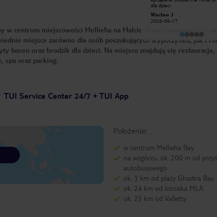
morze oraz katedrę. Nieduży basen
dla dzieci
infinity i jeszcze jeden basen
Adam R
Wacław J
zewnętrzny. Oba baseny czynne
2024-02-14
2026-06-17
nawet w styczniu. Basen w środku z
 w centrum miejscowości Mellieħa na Malcie. Hotel położony jest na
jacuzzi. Klimatyczne kawiarnia wykuta
w skale. Ponieważ mieliśmy
iednie miejsce zarówno dla osób poszukujących wypoczynku, jak i rod
samochód, wykupiliśmy miejsce na
hotelowym parkingu - rada: parking
ty basen oraz brodzik dla dzieci. Na miejscu znajdują się restauracje,
jest bardzo mały, dlatego w sezonie
letnim lepiej przemyśleć jego
, spa oraz parking.
wcześniejszą rezerwację.
TUI Service Center 24/7 + TUI App
Położenie:
w centrum Mellieha Bay
na wzgórzu, ok. 200 m od przy
autobusowego
ok. 3 km od plaży Ghadira Bay
ok. 24 km od lotniska MLA
ok. 25 km od Valletty