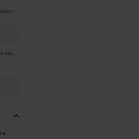
chęcamy
18 roku
i w