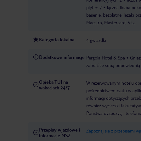
pięter: 7
łączna liczba poko
basenie: bezpłatne, leżaki pr
Maestro, Mastercard, Visa
Kategoria lokalna
4 gwiazdki
Dodatkowe informacje
Pergola Hotel & Spa
Gniaz
zabrać ze sobą odpowiednią 
Opieka TUI na
W rezerwowanym hotelu opiek
wakacjach 24/7
pośrednictwem czatu w aplik
informacji dotyczących prze
również wycieczki fakultaty
Państwa dyspozycji: telefon
Przepisy wjazdowe i
Zapoznaj się z przepisami w
informacje MSZ