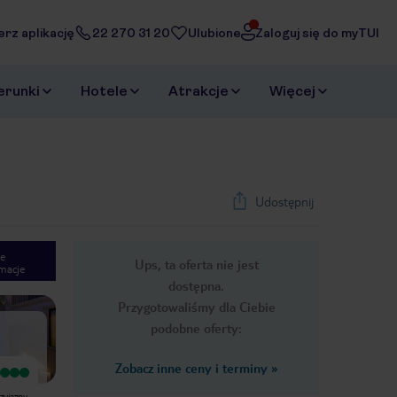
erz aplikację
22 270 31 20
Ulubione
Zaloguj się do myTUI
erunki
Hotele
Atrakcje
Więcej
Udostępnij
e
Ups, ta oferta nie jest
macje
1
/
34
dostępna.
Next slide
Przygotowaliśmy dla Ciebie
podobne oferty:
Zobacz inne ceny i terminy
»
Wyjątkowy
Wyjątkowy
Wspaniały hotel położony bardzo
Super hotel! Zlokalizowany w samym
zyjazny
blisko centrum miasta (a także
sercu miasteczka Mellieha, do