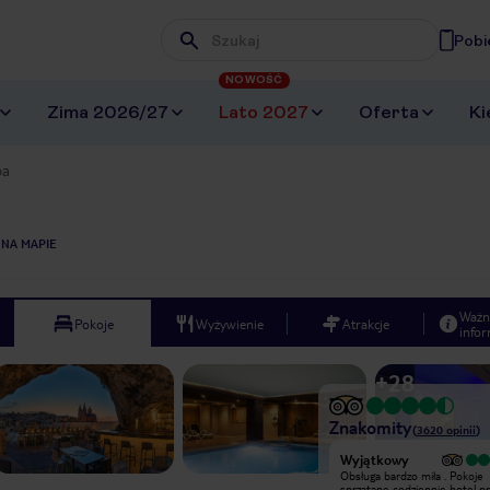
Pobi
Wpisz frazę, której szukasz
NOWOŚĆ
Zima 2026/27
Lato 2027
Oferta
Ki
pa
 NA MAPIE
Ważn
Pokoje
Wyżywienie
Atrakcje
infor
+
28
Znakomity
(
3620
opinii
)
Wyjątkowy
Wyjątkowy
Bardzo ładny hotel. Mieliśmy pokój z
Obsługa bardzo miła . Pokoje
aneksem kuchennym i widokiem na
sprzątane codziennie hotel pr