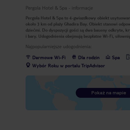
Pergola Hotel & Spa
-
informacje
Pergola Hotel & Spa to 4-gwiazdkowy obiekt usytuowany
około 3 km od plaży Għadira Bay. Obiekt stanowi odpow
dziećmi. Do dyspozycji gości są dwa baseny odkryte, kry
i bary. Udogodnienia obejmują bezpłatne Wi-Fi, siłownię
Najpopularniejsze udogodnienia:
Darmowe Wi-Fi
Dla rodzin
Spa
Wybór Roku w portalu TripAdvisor
Pokaż na mapie