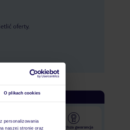
tlić oferty.
O plikach cookies
az personalizowania
 000 hoteli w ponad 50
Najwyższa gwarancja
na naszej stronie oraz