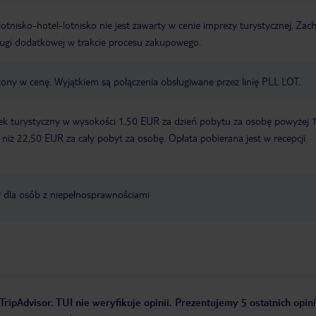
e lotnisko-hotel-lotnisko nie jest zawarty w cenie imprezy turystycznej. Za
ługi dodatkowej w trakcie procesu zakupowego.
zony w cenę. Wyjątkiem są połączenia obsługiwane przez linię PLL LOT.
ek turystyczny w wysokości 1,50 EUR za dzień pobytu za osobę powyżej 
zy niż 22,50 EUR za cały pobyt za osobę. Opłata pobierana jest w recepcji
y dla osób z niepełnosprawnościami
TripAdvisor. TUI nie weryfikuje opinii. Prezentujemy 5 ostatnich opini