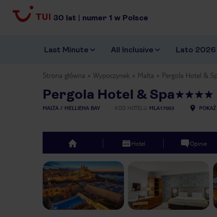
30
lat
|
numer
1
w Polsce
Last Minute
All Inclusive
Lato 2026
Strona główna
Wypoczynek
Malta
Pergola Hotel & S
Pergola Hotel & Spa
MALTA
MELLIEHA BAY
KOD HOTELU
MLA17003
POKAŻ
Hotel
Opinie
top
Previous slide