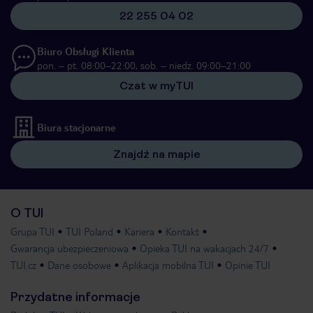
22 255 04 02
Biuro Obsługi Klienta
pon. – pt. 08:00–22:00, sob. – niedz. 09:00–21:00
Czat w myTUI
Biura stacjonarne
Znajdź na mapie
O TUI
Grupa TUI
TUI Poland
Kariera
Kontakt
Gwarancja ubezpieczeniowa
Opieka TUI na wakacjach 24/7
TUI.cz
Dane osobowe
Aplikacja mobilna TUI
Opinie TUI
Przydatne informacje