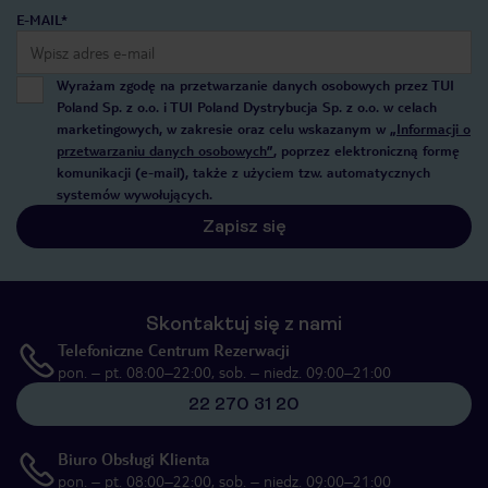
E-MAIL*
Wyrażam zgodę na przetwarzanie danych osobowych przez TUI
Poland Sp. z o.o. i TUI Poland Dystrybucja Sp. z o.o. w celach
marketingowych, w zakresie oraz celu wskazanym w
„Informacji o
przetwarzaniu danych osobowych”
, poprzez elektroniczną formę
komunikacji (e-mail), także z użyciem tzw. automatycznych
systemów wywołujących.
Zapisz się
Skontaktuj się z nami
Telefoniczne Centrum Rezerwacji
pon. – pt. 08:00–22:00, sob. – niedz. 09:00–21:00
22 270 31 20
Biuro Obsługi Klienta
pon. – pt. 08:00–22:00, sob. – niedz. 09:00–21:00