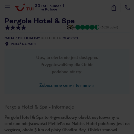
30
1
1
/
34
lat
|
numer
w Polsce
Pergola Hotel & Spa
(3620 opinii)
MALTA
MELLIEHA BAY
KOD HOTELU
MLA17003
POKAŻ NA MAPIE
Ups, ta oferta nie jest dostępna.
Przygotowaliśmy dla Ciebie
podobne oferty:
Zobacz inne ceny i terminy
»
Pergola Hotel & Spa
-
informacje
Pergola Hotel & Spa to 4-gwiazdkowy obiekt usytuowany w
centrum miejscowości Mellieħa na Malcie. Hotel położony jest na
nute
wzgórzu, około 3 km od plaży Għadira Bay. Obiekt stanowi