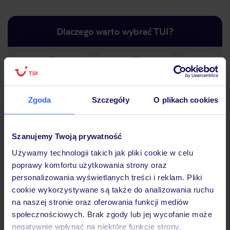
Dlaczego warto wybrać TUI?
Lider niskich cen
Największe biuro
30 lat w P
podróży w Polsce
Zgoda
Szczegóły
O plikach cookies
Szanujemy Twoją prywatność
Używamy technologii takich jak pliki cookie w celu
Hotel
poprawy komfortu użytkowania strony oraz
personalizowania wyświetlanych treści i reklam. Pliki
cookie wykorzystywane są także do analizowania ruchu
Opinie
na naszej stronie oraz oferowania funkcji mediów
społecznościowych. Brak zgody lub jej wycofanie może
negatywnie wpłynąć na niektóre funkcje strony.