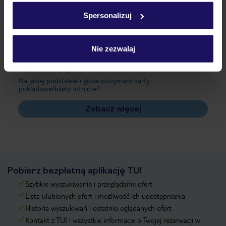
w
polityce plików cookies
oraz
polityce prywatności
.
Spersonalizuj
Często zadawane pytania
Nie zezwalaj
Jak zmienić uczestników/osobę zgłaszającą?
Czy w Hotelu będzie przedstawiciel TUI?
Na jakiej podstawie i gdzie otrzymam karty
pokładowe/bilety lotnicze?
Zobacz więcej
Pobierz bezpłatną aplikację TUI
Szybkie wyszukiwanie i przeglądanie ofert
Lista ulubionych ofert i możliwość ich udostępniania
Historia wyszukiwań i ostatnio oglądanych ofert
Kontakt z TUI i wszystkie informacje o Twojej rezerwacji w