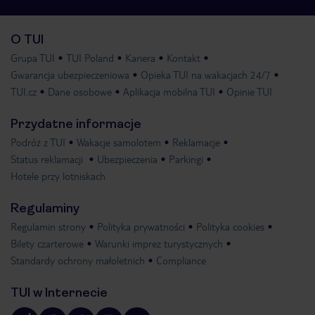
O TUI
Grupa TUI
TUI Poland
Kariera
Kontakt
Gwarancja ubezpieczeniowa
Opieka TUI na wakacjach 24/7
TUI.cz
Dane osobowe
Aplikacja mobilna TUI
Opinie TUI
Przydatne informacje
Podróż z TUI
Wakacje samolotem
Reklamacje
Status reklamacji
Ubezpieczenia
Parkingi
Hotele przy lotniskach
Regulaminy
Regulamin strony
Polityka prywatności
Polityka cookies
Bilety czarterowe
Warunki imprez turystycznych
Standardy ochrony małoletnich
Compliance
TUI w Internecie