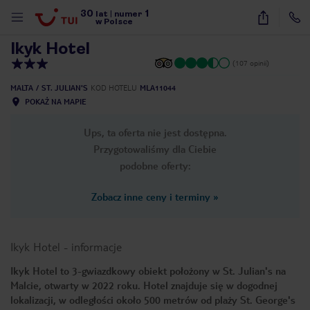
30
1
1
/
31
lat
|
numer
w Polsce
Ikyk Hotel
(107 opinii)
MALTA
ST. JULIAN'S
KOD HOTELU
MLA11044
POKAŻ NA MAPIE
Ups, ta oferta nie jest dostępna.
Przygotowaliśmy dla Ciebie
podobne oferty:
Zobacz inne ceny i terminy
»
Ikyk Hotel
-
informacje
Ikyk Hotel to 3-gwiazdkowy obiekt położony w St. Julian's na
Malcie, otwarty w 2022 roku. Hotel znajduje się w dogodnej
nute
lokalizacji, w odległości około 500 metrów od plaży St. George's