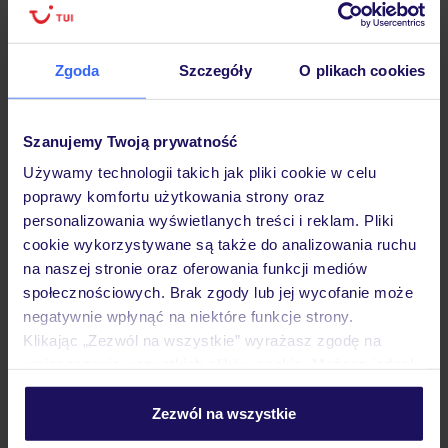
podróży w Polsce
Zgoda
Szczegóły
O plikach cookies
Hotel
Szanujemy Twoją prywatność
Używamy technologii takich jak pliki cookie w celu
poprawy komfortu użytkowania strony oraz
Pokoje
personalizowania wyświetlanych treści i reklam. Pliki
cookie wykorzystywane są także do analizowania ruchu
na naszej stronie oraz oferowania funkcji mediów
Wyżywienie
społecznościowych. Brak zgody lub jej wycofanie może
negatywnie wpłynąć na niektóre funkcje strony.
Klikając „Zezwól na wszystkie” wyrażasz zgodę na
Atrakcje
umieszczenie wszystkich plików cookie. Możesz jednak
personalizować swój wybór wchodząc w zakładkę
„Szczegóły”
Zezwól na wszystkie
Ważne informacje
Szczegółowe informacje o plikach cookie znajdziesz