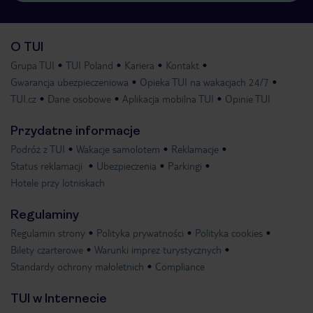
O TUI
Grupa TUI
TUI Poland
Kariera
Kontakt
Gwarancja ubezpieczeniowa
Opieka TUI na wakacjach 24/7
TUI.cz
Dane osobowe
Aplikacja mobilna TUI
Opinie TUI
Przydatne informacje
Podróż z TUI
Wakacje samolotem
Reklamacje
Status reklamacji
Ubezpieczenia
Parkingi
Hotele przy lotniskach
Regulaminy
Regulamin strony
Polityka prywatności
Polityka cookies
Bilety czarterowe
Warunki imprez turystycznych
Standardy ochrony małoletnich
Compliance
TUI w Internecie