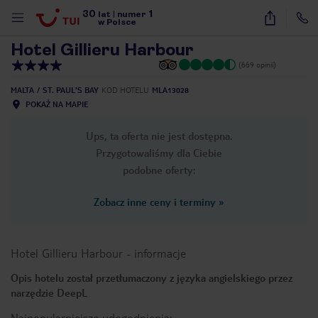
30
1
1
/
28
lat
|
numer
w Polsce
Hotel Gillieru Harbour
(669 opinii)
MALTA
ST. PAUL'S BAY
KOD HOTELU
MLA13028
POKAŻ NA MAPIE
Ups, ta oferta nie jest dostępna.
Przygotowaliśmy dla Ciebie
podobne oferty:
Zobacz inne ceny i terminy
»
Hotel Gillieru Harbour
-
informacje
Opis hotelu został przetłumaczony z języka angielskiego przez
narzędzie DeepL
nute
Najpopularniejsze udogodnienia: