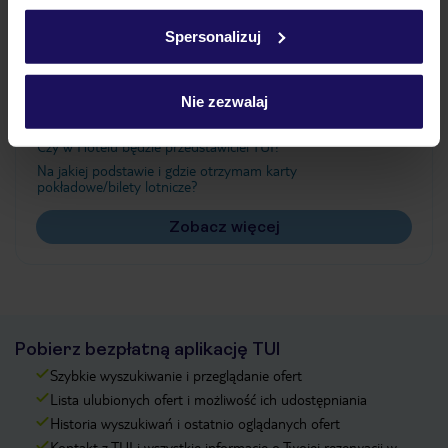
Ważne informacje
w
polityce plików cookies
oraz
polityce prywatności
.
Spersonalizuj
Często zadawane pytania
Nie zezwalaj
Jak zmienić uczestników/osobę zgłaszającą?
Czy w Hotelu będzie przedstawiciel TUI?
Na jakiej podstawie i gdzie otrzymam karty
pokładowe/bilety lotnicze?
Zobacz więcej
Pobierz bezpłatną aplikację TUI
Szybkie wyszukiwanie i przeglądanie ofert
Lista ulubionych ofert i możliwość ich udostępniania
Historia wyszukiwań i ostatnio oglądanych ofert
Kontakt z TUI i wszystkie informacje o Twojej rezerwacji w