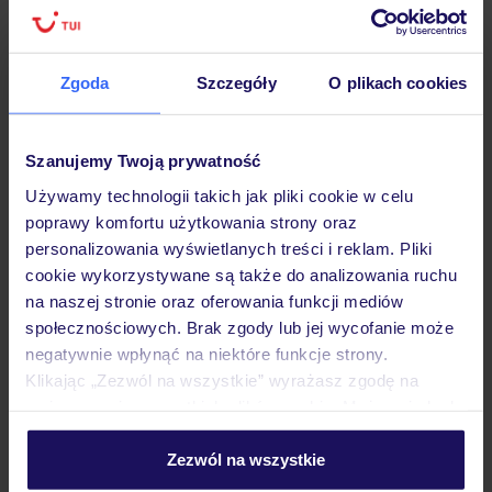
Zgoda
Szczegóły
O plikach cookies
Hotel
Szanujemy Twoją prywatność
Opinie
Używamy technologii takich jak pliki cookie w celu
poprawy komfortu użytkowania strony oraz
Pokoje
personalizowania wyświetlanych treści i reklam. Pliki
cookie wykorzystywane są także do analizowania ruchu
na naszej stronie oraz oferowania funkcji mediów
Wyżywienie
społecznościowych. Brak zgody lub jej wycofanie może
negatywnie wpłynąć na niektóre funkcje strony.
Klikając „Zezwól na wszystkie” wyrażasz zgodę na
umieszczenie wszystkich plików cookie. Możesz jednak
Atrakcje
personalizować swój wybór wchodząc w zakładkę
„Szczegóły”
Zezwól na wszystkie
Szczegółowe informacje o plikach cookie znajdziesz