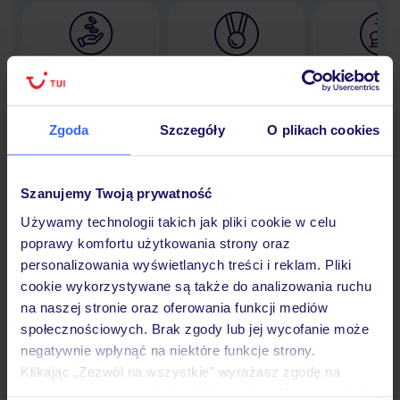
Lider niskich cen
Największe biuro
30 lat w P
podróży w Polsce
Zgoda
Szczegóły
O plikach cookies
Hotel
Szanujemy Twoją prywatność
Używamy technologii takich jak pliki cookie w celu
poprawy komfortu użytkowania strony oraz
Opinie
personalizowania wyświetlanych treści i reklam. Pliki
cookie wykorzystywane są także do analizowania ruchu
na naszej stronie oraz oferowania funkcji mediów
Pokoje
społecznościowych. Brak zgody lub jej wycofanie może
negatywnie wpłynąć na niektóre funkcje strony.
Klikając „Zezwól na wszystkie” wyrażasz zgodę na
Wyżywienie
umieszczenie wszystkich plików cookie. Możesz jednak