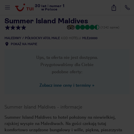
30
1
1
/
28
lat
|
numer
w Polsce
Summer Island Maldives
(1242 opinie)
MALEDIWY
PÓŁNOCNY ATOL MALE
KOD HOTELU
MLE20000
POKAŻ NA MAPIE
Ups, ta oferta nie jest dostępna.
Przygotowaliśmy dla Ciebie
podobne oferty:
Zobacz inne ceny i terminy
»
Summer Island Maldives
-
informacje
Summer Island Maldives to hotel położony na niewielkiej,
rajskiej wyspie na Malediwach. Na gości czekają tutaj
nute
komfortowo urządzone bungalowy i wille, piękna, piaszczysta