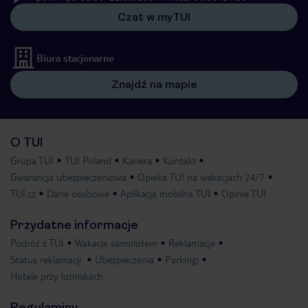
Czat w myTUI
Biura stacjonarne
Znajdź na mapie
O TUI
Grupa TUI
TUI Poland
Kariera
Kontakt
Gwarancja ubezpieczeniowa
Opieka TUI na wakacjach 24/7
TUI.cz
Dane osobowe
Aplikacja mobilna TUI
Opinie TUI
Przydatne informacje
Podróż z TUI
Wakacje samolotem
Reklamacje
Status reklamacji
Ubezpieczenia
Parkingi
Hotele przy lotniskach
Regulaminy