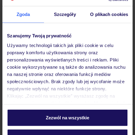
Hotel
Zgoda
Szczegóły
O plikach cookies
Opinie
Szanujemy Twoją prywatność
Używamy technologii takich jak pliki cookie w celu
Pokoje
poprawy komfortu użytkowania strony oraz
personalizowania wyświetlanych treści i reklam. Pliki
cookie wykorzystywane są także do analizowania ruchu
Wyżywienie
na naszej stronie oraz oferowania funkcji mediów
społecznościowych. Brak zgody lub jej wycofanie może
negatywnie wpłynąć na niektóre funkcje strony.
Atrakcje
Klikając „Zezwól na wszystkie” wyrażasz zgodę na
umieszczenie wszystkich plików cookie. Możesz jednak
personalizować swój wybór wchodząc w zakładkę
Ważne informacje
„Szczegóły”
Zezwól na wszystkie
Szczegółowe informacje o plikach cookie znajdziesz
w
polityce plików cookies
oraz
polityce prywatności
.