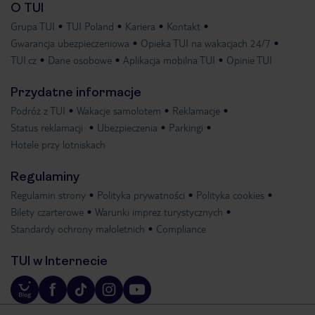
O TUI
Grupa TUI
TUI Poland
Kariera
Kontakt
Gwarancja ubezpieczeniowa
Opieka TUI na wakacjach 24/7
TUI.cz
Dane osobowe
Aplikacja mobilna TUI
Opinie TUI
Przydatne informacje
Podróż z TUI
Wakacje samolotem
Reklamacje
Status reklamacji
Ubezpieczenia
Parkingi
Hotele przy lotniskach
Regulaminy
Regulamin strony
Polityka prywatności
Polityka cookies
Bilety czarterowe
Warunki imprez turystycznych
Standardy ochrony małoletnich
Compliance
TUI w Internecie