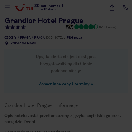
30
1
1
/
44
lat
|
numer
w Polsce
Grandior Hotel Prague
(6181 opinii)
CZECHY
PRAGA
PRAGA
KOD HOTELU
PRG10203
POKAŻ NA MAPIE
Ups, ta oferta nie jest dostępna.
Przygotowaliśmy dla Ciebie
podobne oferty:
Zobacz inne ceny i terminy
»
Grandior Hotel Prague
-
informacje
Opis hotelu został przetłumaczony z języka angielskiego przez
narzędzie DeepL
nute
Najpopularniejsze udogodnienia: