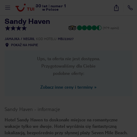
30
1
1
/
12
lat
|
numer
w Polsce
Sandy Haven
(979 opinii)
JAMAJKA
NEGRIL
KOD HOTELU
MBJ22027
POKAŻ NA MAPIE
Ups, ta oferta nie jest dostępna.
Przygotowaliśmy dla Ciebie
podobne oferty:
Zobacz inne ceny i terminy
»
Sandy Haven
-
informacje
Hotel Sandy Haven to doskonałe miejsce na romantyczne
wakacje tylko we dwoje. Hotel wyróżnia się fantastyczną
nute
lokalizacją, bezpośrednio przy słynnej plaży Seven Mile Beach.