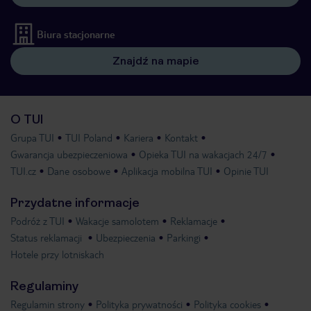
Biura stacjonarne
Znajdź na mapie
O TUI
Grupa TUI
TUI Poland
Kariera
Kontakt
Gwarancja ubezpieczeniowa
Opieka TUI na wakacjach 24/7
TUI.cz
Dane osobowe
Aplikacja mobilna TUI
Opinie TUI
Przydatne informacje
Podróż z TUI
Wakacje samolotem
Reklamacje
Status reklamacji
Ubezpieczenia
Parkingi
Hotele przy lotniskach
Regulaminy
Regulamin strony
Polityka prywatności
Polityka cookies