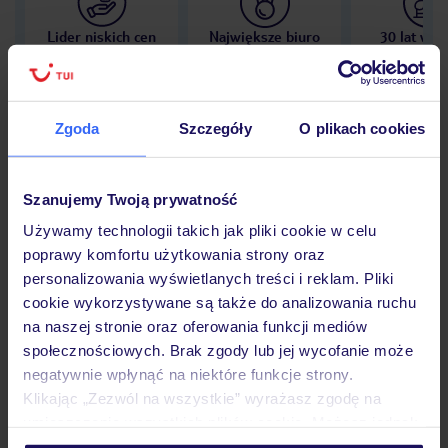
Lider niskich cen
Największe biuro
30 lat w P
podróży w Polsce
Zgoda
Szczegóły
O plikach cookies
Hotel
Szanujemy Twoją prywatność
Używamy technologii takich jak pliki cookie w celu
poprawy komfortu użytkowania strony oraz
Opinie
personalizowania wyświetlanych treści i reklam. Pliki
cookie wykorzystywane są także do analizowania ruchu
na naszej stronie oraz oferowania funkcji mediów
Pokoje
społecznościowych. Brak zgody lub jej wycofanie może
negatywnie wpłynąć na niektóre funkcje strony.
Klikając „Zezwól na wszystkie” wyrażasz zgodę na
Wyżywienie
umieszczenie wszystkich plików cookie. Możesz jednak
personalizować swój wybór wchodząc w zakładkę