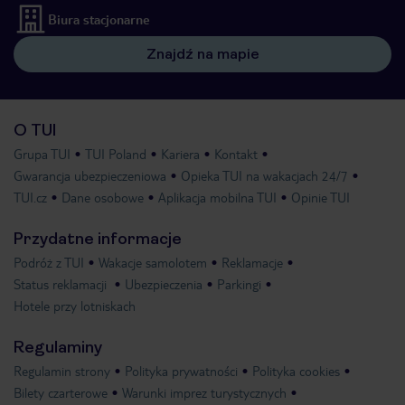
Biura stacjonarne
Znajdź na mapie
O TUI
Grupa TUI
TUI Poland
Kariera
Kontakt
Gwarancja ubezpieczeniowa
Opieka TUI na wakacjach 24/7
TUI.cz
Dane osobowe
Aplikacja mobilna TUI
Opinie TUI
Przydatne informacje
Podróż z TUI
Wakacje samolotem
Reklamacje
Status reklamacji
Ubezpieczenia
Parkingi
Hotele przy lotniskach
Regulaminy
Regulamin strony
Polityka prywatności
Polityka cookies
Bilety czarterowe
Warunki imprez turystycznych