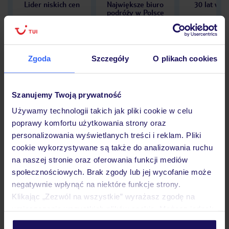
Lider niskich cen
Największe biuro
30 lat w P
podróży w Polsce
Zgoda
Szczegóły
O plikach cookies
Hotel
Szanujemy Twoją prywatność
Używamy technologii takich jak pliki cookie w celu
Opinie
poprawy komfortu użytkowania strony oraz
personalizowania wyświetlanych treści i reklam. Pliki
cookie wykorzystywane są także do analizowania ruchu
Pokoje
na naszej stronie oraz oferowania funkcji mediów
społecznościowych. Brak zgody lub jej wycofanie może
negatywnie wpłynąć na niektóre funkcje strony.
Wyżywienie
Klikając „Zezwól na wszystkie” wyrażasz zgodę na
umieszczenie wszystkich plików cookie. Możesz jednak
personalizować swój wybór wchodząc w zakładkę