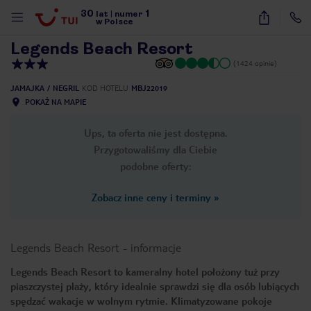
30
1
1
/
13
lat
|
numer
w Polsce
Legends Beach Resort
(1424 opinie)
JAMAJKA
NEGRIL
KOD HOTELU
MBJ22019
POKAŻ NA MAPIE
Ups, ta oferta nie jest dostępna.
Przygotowaliśmy dla Ciebie
podobne oferty:
Zobacz inne ceny i terminy
»
Legends Beach Resort
-
informacje
Legends Beach Resort to kameralny hotel położony tuż przy
piaszczystej plaży, który idealnie sprawdzi się dla osób lubiących
nute
spędzać wakacje w wolnym rytmie. Klimatyzowane pokoje