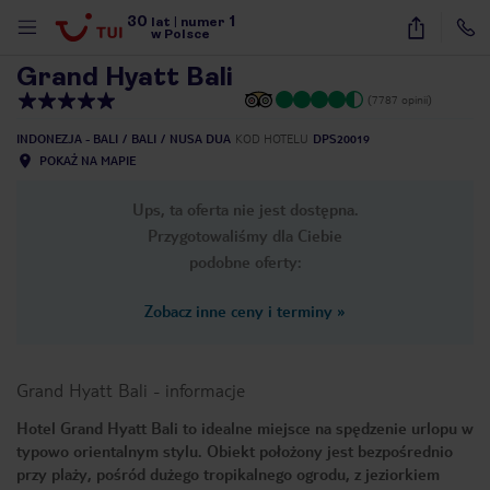
30
1
1
/
31
lat
|
numer
w Polsce
Grand Hyatt Bali
(7787 opinii)
INDONEZJA - BALI
BALI
NUSA DUA
KOD HOTELU
DPS20019
POKAŻ NA MAPIE
Ups, ta oferta nie jest dostępna.
Przygotowaliśmy dla Ciebie
podobne oferty:
Zobacz inne ceny i terminy
»
Grand Hyatt Bali
-
informacje
Hotel Grand Hyatt Bali to idealne miejsce na spędzenie urlopu w
typowo orientalnym stylu. Obiekt położony jest bezpośrednio
nute
przy plaży, pośród dużego tropikalnego ogrodu, z jeziorkiem