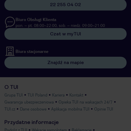
22 255 04 02
Biuro Obsługi Klienta
pon. – pt. 08:00–22:00, sob. – niedz. 09:00–21:00
Czat w myTUI
Biura stacjonarne
Znajdź na mapie
O TUI
Grupa TUI
TUI Poland
Kariera
Kontakt
Gwarancja ubezpieczeniowa
Opieka TUI na wakacjach 24/7
TUI.cz
Dane osobowe
Aplikacja mobilna TUI
Opinie TUI
Przydatne informacje
Podróż z TUI
Wakacje samolotem
Reklamacje