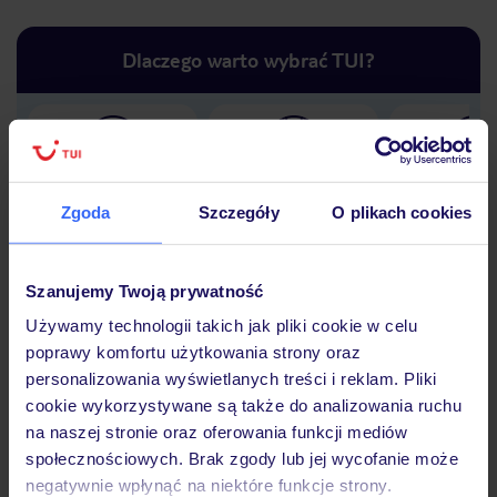
Dlaczego warto wybrać TUI?
Lider niskich cen
Największe biuro
30 lat w P
podróży w Polsce
Zgoda
Szczegóły
O plikach cookies
Szanujemy Twoją prywatność
Używamy technologii takich jak pliki cookie w celu
Hotel
poprawy komfortu użytkowania strony oraz
personalizowania wyświetlanych treści i reklam. Pliki
cookie wykorzystywane są także do analizowania ruchu
Opinie
na naszej stronie oraz oferowania funkcji mediów
społecznościowych. Brak zgody lub jej wycofanie może
negatywnie wpłynąć na niektóre funkcje strony.