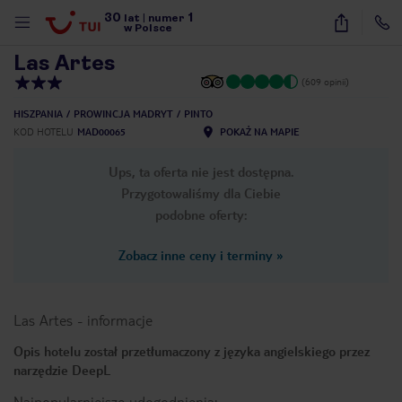
30
1
1
/
22
lat
|
numer
w Polsce
Las Artes
(609 opinii)
HISZPANIA
PROWINCJA MADRYT
PINTO
KOD HOTELU
MAD00065
POKAŻ NA MAPIE
Ups, ta oferta nie jest dostępna.
Przygotowaliśmy dla Ciebie
podobne oferty:
Zobacz inne ceny i terminy
»
Las Artes
-
informacje
Opis hotelu został przetłumaczony z języka angielskiego przez
narzędzie DeepL
nute
Najpopularniejsze udogodnienia: