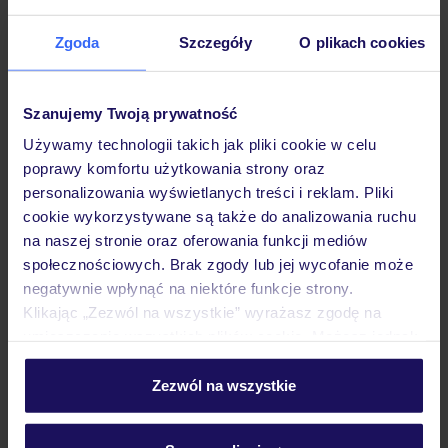
Zgoda
Szczegóły
O plikach cookies
Hotel
Szanujemy Twoją prywatność
Używamy technologii takich jak pliki cookie w celu
Pokoje
poprawy komfortu użytkowania strony oraz
personalizowania wyświetlanych treści i reklam. Pliki
cookie wykorzystywane są także do analizowania ruchu
Wyżywienie
na naszej stronie oraz oferowania funkcji mediów
społecznościowych. Brak zgody lub jej wycofanie może
negatywnie wpłynąć na niektóre funkcje strony.
Atrakcje
Klikając „Zezwól na wszystkie” wyrażasz zgodę na
umieszczenie wszystkich plików cookie. Możesz jednak
personalizować swój wybór wchodząc w zakładkę
Ważne informacje
„Szczegóły”
Zezwól na wszystkie
Szczegółowe informacje o plikach cookie znajdziesz
w
polityce plików cookies
oraz
polityce prywatności
.