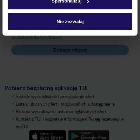
Spersonalizuj
Często zadawane pytania
Jak zmienić uczestników/osobę zgłaszającą?
Nie zezwalaj
Czy w Hotelu będzie przedstawiciel TUI?
Na jakiej podstawie i gdzie otrzymam karty
pokładowe/bilety lotnicze?
Zobacz więcej
Pobierz bezpłatną aplikację TUI
Szybkie wyszukiwanie i przeglądanie ofert
Lista ulubionych ofert i możliwość ich udostępniania
Historia wyszukiwań i ostatnio oglądanych ofert
Kontakt z TUI i wszystkie informacje o Twojej rezerwacji w
myTUI