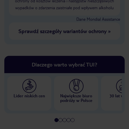
ochrony od kosztów leczenia i następstw nieszczęśliwych
wypadków o zdarzenia zaistniałe pod wpływem alkoholu
Dane Mondial Assistance
Sprawdź szczegóły wariantów ochrony
»
Dlaczego warto wybrać TUI?
Lider niskich cen
Największe biuro
30 lat w P
podróży w Polsce