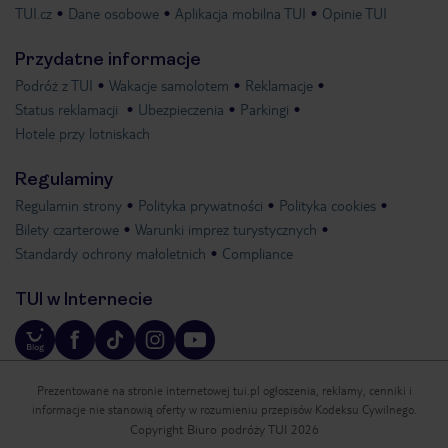
TUI.cz
Dane osobowe
Aplikacja mobilna TUI
Opinie TUI
Przydatne informacje
Podróż z TUI
Wakacje samolotem
Reklamacje
Status reklamacji
Ubezpieczenia
Parkingi
Hotele przy lotniskach
Regulaminy
Regulamin strony
Polityka prywatności
Polityka cookies
Bilety czarterowe
Warunki imprez turystycznych
Standardy ochrony małoletnich
Compliance
TUI w Internecie
Prezentowane na stronie internetowej tui.pl ogłoszenia, reklamy, cenniki i
informacje nie stanowią oferty w rozumieniu przepisów Kodeksu Cywilnego.
Copyright Biuro podróży TUI 2026