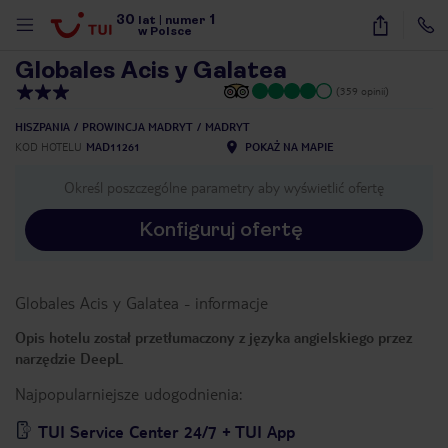
30
1
1
/
30
lat
|
numer
w Polsce
Globales Acis y Galatea
(359 opinii)
HISZPANIA
PROWINCJA MADRYT
MADRYT
KOD HOTELU
MAD11261
POKAŻ NA MAPIE
Określ poszczególne parametry aby wyświetlić ofertę
Konfiguruj ofertę
Globales Acis y Galatea
-
informacje
Opis hotelu został przetłumaczony z języka angielskiego przez
narzędzie DeepL
Najpopularniejsze udogodnienia:
nute
TUI Service Center 24/7 + TUI App