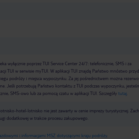
a wyłącznie poprzez TUI Service Center 24/7: telefonicznie, SMS i za
acji TUI w serwisie myTUI. W aplikacji TUI znajdą Państwo mnóstwo przy
biegu podróży i miejsca wypoczynku. Za jej pośrednictwem można rezerw
wne. Jeśli potrzebują Państwo kontaktu z TUI podczas wypoczynku, jeste
icznie, SMS-owo lub za pomocą czatu w aplikacji TUI. Szczegóły
tutaj
.
e lotnisko-hotel-lotnisko nie jest zawarty w cenie imprezy turystycznej. Za
ługi dodatkowej w trakcie procesu zakupowego.
jazdowymi i informacjami MSZ dotyczącymi kraju podróży
.