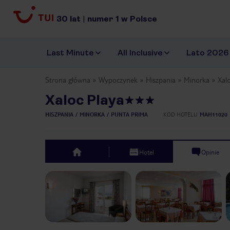
30
lat
|
numer
1
w Polsce
Last Minute
All Inclusive
Lato 2026
Strona główna
Wypoczynek
Hiszpania
Minorka
Xal
Xaloc Playa
HISZPANIA
MINORKA
PUNTA PRIMA
KOD HOTELU
MAH11020
Hotel
Opinie
top
Previous slide