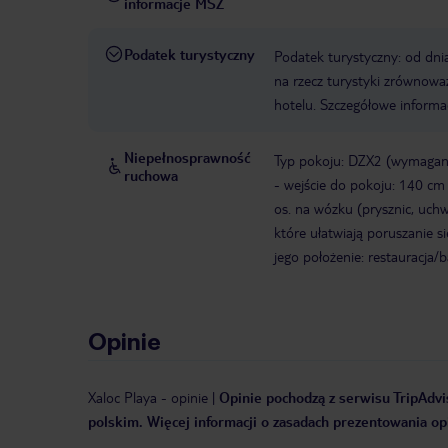
informacje MSZ
Podatek turystyczny
Podatek turystyczny: od dni
na rzecz turystyki zrównowa
hotelu. Szczegółowe informa
Niepełnosprawność
Typ pokoju: DZX2 (wymagane
ruchowa
- wejście do pokoju: 140 cm
os. na wózku (prysznic, uch
które ułatwiają poruszanie s
jego położenie: restauracja/b
Opinie
Xaloc Playa
-
opinie
|
Opinie pochodzą z serwisu TripAdvis
polskim. Więcej informacji o zasadach prezentowania opi