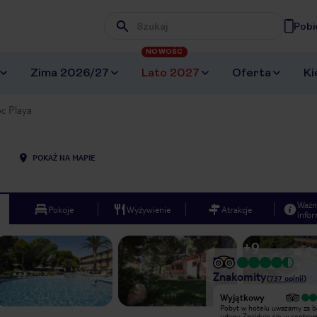
Pobi
Wpisz frazę, której szukasz
NOWOŚĆ
Zima 2026/27
Lato 2027
Oferta
Ki
oc Playa
POKAŻ NA MAPIE
Ważn
Pokoje
Wyżywienie
Atrakcje
infor
+
9
Znakomity
(
737
opinii
)
Wyjątkowy
Wyjątkowy
Przyjemny hotel z bardzo miłą
Pobyt w hotelu uważamy za b
obsługą, super położenie, świetna
udany. Znajduje się w centru