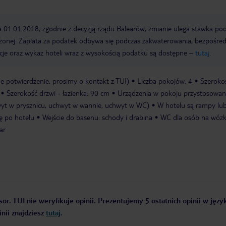
a 01.01.2018, zgodnie z decyzją rządu Balearów, zmianie ulega stawka po
żonej. Zapłata za podatek odbywa się podczas zakwaterowania, bezpośre
cje oraz wykaz hoteli wraz z wysokością podatku są dostępne –
tutaj
.
 potwierdzenie, prosimy o kontakt z TUI)
Liczba pokojów: 4
Szeroko
Szerokość drzwi - łazienka: 90 cm
Urządzenia w pokoju przystosowa
wyt w prysznicu, uchwyt w wannie, uchwyt w WC)
W hotelu są rampy lub
ię po hotelu
Wejście do basenu: schody i drabina
WC dla osób na wózk
ar
or. TUI nie weryfikuje opinii. Prezentujemy 5 ostatnich opinii w języ
nii znajdziesz
tutaj
.