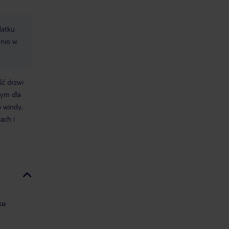
datku
dnio w
ść drzwi
nym dla
 windy,
ach i
ku