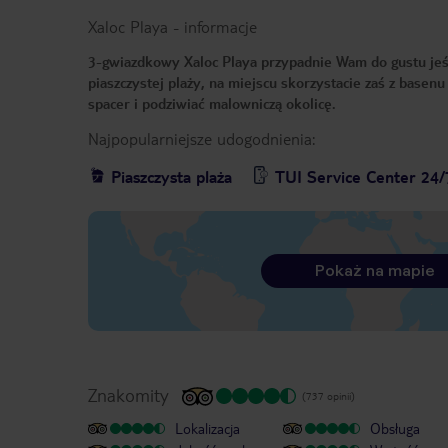
Xaloc Playa
-
informacje
3-gwiazdkowy Xaloc Playa przypadnie Wam do gustu jeśl
piaszczystej plaży, na miejscu skorzystacie zaś z basen
spacer i podziwiać malowniczą okolicę.
Najpopularniejsze udogodnienia:
Piaszczysta plaża
TUI Service Center 24/
Pokaż na mapie
Znakomity
(737 opinii)
Lokalizacja
Obsługa