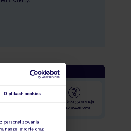
O plikach cookies
 000 hoteli w ponad 50
Najwyższa gwarancja
krajach
ubezpieczeniowa
az personalizowania
na naszej stronie oraz