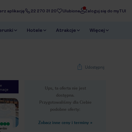
erz aplikację
22 270 31 20
Ulubione
Zaloguj się do myTUI
erunki
Hotele
Atrakcje
Więcej
Udostępnij
e
Ups, ta oferta nie jest
macje
1
/
15
dostępna.
Next slide
Przygotowaliśmy dla Ciebie
podobne oferty:
Zobacz inne ceny i terminy
»
Wyjątkowy
Wyjątkowy
ardzo
Hotel jest bardzo czysty i
Hotel Xaloc jest najlepiej położony
m
sympatyczny. Bardzo miła i uprzejma
spośród innych hoteli w Punta