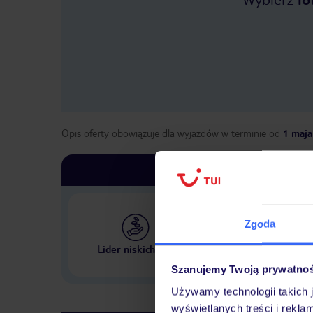
Opis oferty obowiązuje dla wyjazdów w terminie
od
1 maja
Zgoda
Największe biuro podr
Lider niskich cen
w Polsce
Szanujemy Twoją prywatno
Używamy technologii takich 
wyświetlanych treści i rekla