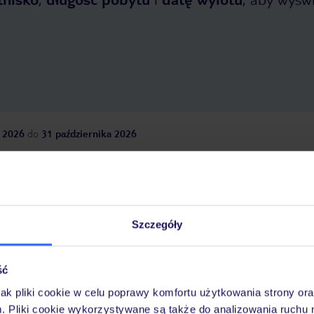
 2026
do
31 października 2026
Dlaczego warto wybrać TUI?
Szczegóły
óży
Tylko u nas opieka na
10
30 lat w Polsce
wakacjach 24/7
ść
jak pliki cookie w celu poprawy komfortu użytkowania strony or
m. Pliki cookie wykorzystywane są także do analizowania ruchu 