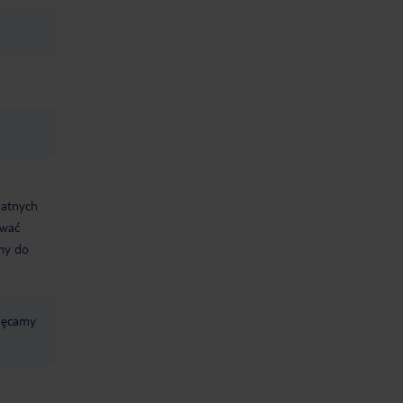
datnych
ować
śmy do
chęcamy