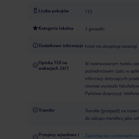
Liczba pokojów
133
Kategoria lokalna
3 gwiazdki
Dodatkowe informacje
hotel nie akceptuje zwierząt
Opieka TUI na
W rezerwowanym hotelu opiek
wakacjach 24/7
pośrednictwem czatu w aplik
informacji dotyczących prze
również wycieczki fakultaty
Państwa dyspozycji: telefon
Transfer
Transfer (przejazd) na trasi
do zakupu transferu jako us
Przepisy wjazdowe i
Zapoznaj się z przepisami w