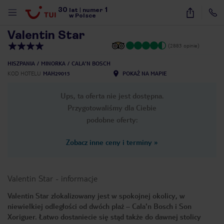
30
1
1
/
26
lat
|
numer
w Polsce
Valentin Star
(2883 opinie)
HISZPANIA
MINORKA
CALA'N BOSCH
KOD HOTELU
MAH29015
POKAŻ NA MAPIE
Ups, ta oferta nie jest dostępna.
Przygotowaliśmy dla Ciebie
podobne oferty:
Zobacz inne ceny i terminy
»
Valentin Star
-
informacje
Valentin Star zlokalizowany jest w spokojnej okolicy, w
niewielkiej odległości od dwóch plaż – Cala'n Bosch i Son
nute
Xoriguer. Łatwo dostaniecie się stąd także do dawnej stolicy