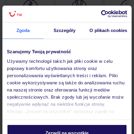
Lider niskich cen
Największe biuro
30 lat w P
podróży w Polsce
Zgoda
Szczegóły
O plikach cookies
Szanujemy Twoją prywatność
Hotel
Używamy technologii takich jak pliki cookie w celu
poprawy komfortu użytkowania strony oraz
personalizowania wyświetlanych treści i reklam. Pliki
Pokoje
cookie wykorzystywane są także do analizowania ruchu
na naszej stronie oraz oferowania funkcji mediów
społecznościowych. Brak zgody lub jej wycofanie może
negatywnie wpłynąć na niektóre funkcje strony.
Wyżywienie
Klikając „Zezwól na wszystkie” wyrażasz zgodę na
umieszczenie wszystkich plików cookie. Możesz jednak
personalizować swój wybór wchodząc w zakładkę
Atrakcje
„Szczegóły”
Zezwól na wszystkie