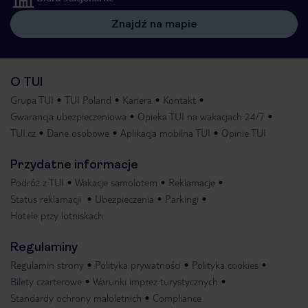
Znajdź na mapie
O TUI
Grupa TUI
TUI Poland
Kariera
Kontakt
Gwarancja ubezpieczeniowa
Opieka TUI na wakacjach 24/7
TUI.cz
Dane osobowe
Aplikacja mobilna TUI
Opinie TUI
Przydatne informacje
Podróż z TUI
Wakacje samolotem
Reklamacje
Status reklamacji
Ubezpieczenia
Parkingi
Hotele przy lotniskach
Regulaminy
Regulamin strony
Polityka prywatności
Polityka cookies
Bilety czarterowe
Warunki imprez turystycznych
Standardy ochrony małoletnich
Compliance