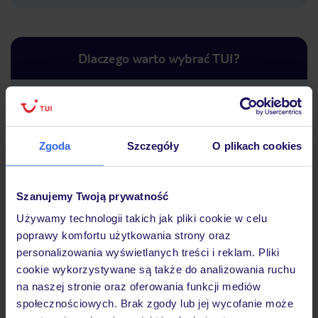
Dlaczego warto wybrać TUI?
Lider niskich cen
Największe biuro
30 lat w P
Zgoda
Szczegóły
O plikach cookies
podróży w Polsce
Szanujemy Twoją prywatność
Używamy technologii takich jak pliki cookie w celu
poprawy komfortu użytkowania strony oraz
Hotel
personalizowania wyświetlanych treści i reklam. Pliki
cookie wykorzystywane są także do analizowania ruchu
na naszej stronie oraz oferowania funkcji mediów
Opinie
społecznościowych. Brak zgody lub jej wycofanie może