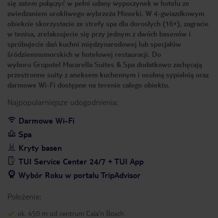
się zatem połączyć w pełni udany wypoczynek w hotelu ze
zwiedzaniem urokliwego wybrzeża Minorki. W 4-gwiazdkowym
obiekcie skorzystacie ze strefy spa dla dorosłych (16+), zagracie
w tenisa, zrelaksujecie się przy jednym z dwóch basenów i
spróbujecie dań kuchni międzynarodowej lub specjałów
śródziemnomorskich w hotelowej restauracji. Do
wyboru Grupotel Macarella Suites & Spa dodatkowo zachęcają
przestronne suity z aneksem kuchennym i osobną sypialnią oraz
darmowe Wi-Fi dostępne na terenie całego obiektu.
Najpopularniejsze udogodnienia:
Darmowe Wi-Fi
Spa
Kryty basen
TUI Service Center 24/7 + TUI App
Wybór Roku w portalu TripAdvisor
Położenie:
ok. 650 m od centrum Cala'n Bosch