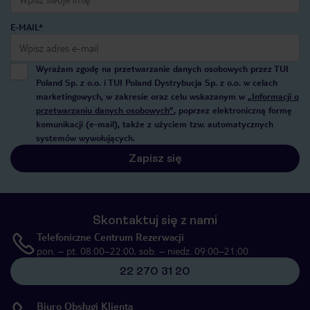
E-MAIL*
Wyrażam zgodę na przetwarzanie danych osobowych przez TUI
Poland Sp. z o.o. i TUI Poland Dystrybucja Sp. z o.o. w celach
marketingowych, w zakresie oraz celu wskazanym w
„Informacji o
przetwarzaniu danych osobowych”
, poprzez elektroniczną formę
komunikacji (e-mail), także z użyciem tzw. automatycznych
systemów wywołujących.
Zapisz się
Skontaktuj się z nami
Telefoniczne Centrum Rezerwacji
pon. – pt. 08:00–22:00, sob. – niedz. 09:00–21:00
22 270 31 20
Biuro Obsługi Klienta