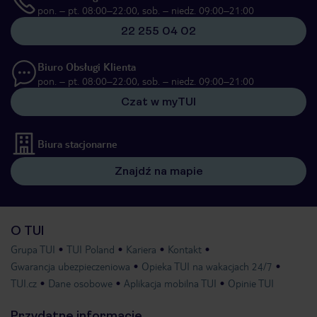
pon. – pt. 08:00–22:00, sob. – niedz. 09:00–21:00
22 255 04 02
Biuro Obsługi Klienta
pon. – pt. 08:00–22:00, sob. – niedz. 09:00–21:00
Czat w myTUI
Biura stacjonarne
Znajdź na mapie
O TUI
Grupa TUI
TUI Poland
Kariera
Kontakt
Gwarancja ubezpieczeniowa
Opieka TUI na wakacjach 24/7
TUI.cz
Dane osobowe
Aplikacja mobilna TUI
Opinie TUI
Przydatne informacje