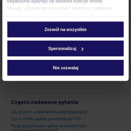
negatywnie wpłynąć na niektóre funkcje strony.
Klikając „Zezwól na wszystkie” wyrażasz zgodę na
Pokoje
umieszczenie wszystkich plików cookie. Możesz jednak
personalizować swój wybór wchodząc w zakładkę
„Szczegóły”
Zezwól na wszystkie
Wyżywienie
Szczegółowe informacje o plikach cookie znajdziesz
w
polityce plików cookies
oraz
polityce prywatności
.
Spersonalizuj
Atrakcje
Nie zezwalaj
Ważne informacje
Często zadawane pytania
Jak zmienić uczestników/osobę zgłaszającą?
Czy w Hotelu będzie przedstawiciel TUI?
Na jakiej podstawie i gdzie otrzymam karty
pokładowe/bilety lotnicze?