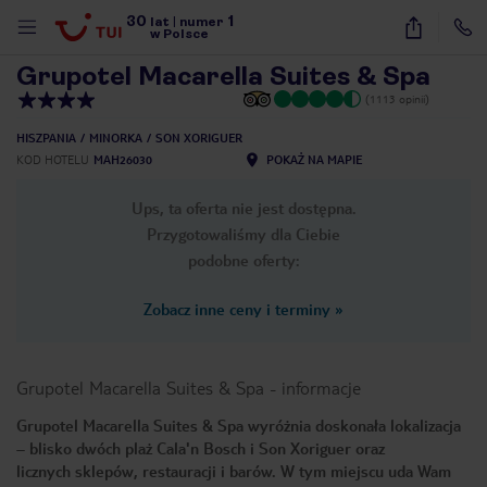
30
1
1
/
31
lat
|
numer
w Polsce
Grupotel Macarella Suites & Spa
(1113 opinii)
HISZPANIA
MINORKA
SON XORIGUER
KOD HOTELU
MAH26030
POKAŻ NA MAPIE
Ups, ta oferta nie jest dostępna.
Przygotowaliśmy dla Ciebie
podobne oferty:
Zobacz inne ceny i terminy
»
Grupotel Macarella Suites & Spa
-
informacje
Grupotel Macarella Suites & Spa wyróżnia doskonała lokalizacja
– blisko dwóch plaż Cala'n Bosch i Son Xoriguer oraz
nute
licznych sklepów, restauracji i barów. W tym miejscu uda Wam