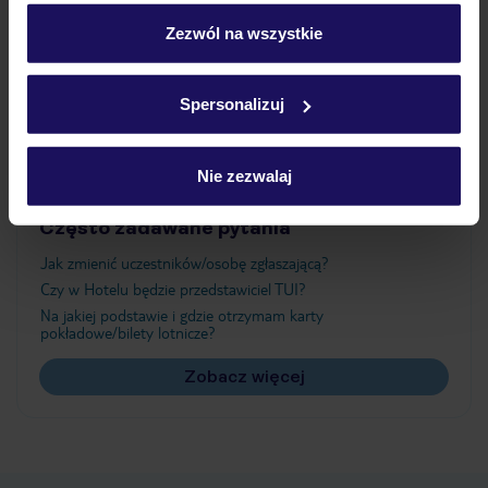
personalizować swój wybór wchodząc w zakładkę
„Szczegóły”
Zezwól na wszystkie
Atrakcje
Szczegółowe informacje o plikach cookie znajdziesz
w
polityce plików cookies
oraz
polityce prywatności
.
Spersonalizuj
Ważne informacje
Nie zezwalaj
Często zadawane pytania
Jak zmienić uczestników/osobę zgłaszającą?
Czy w Hotelu będzie przedstawiciel TUI?
Na jakiej podstawie i gdzie otrzymam karty
pokładowe/bilety lotnicze?
Zobacz więcej