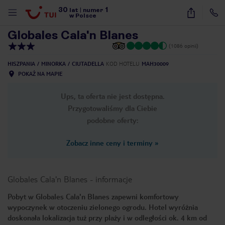
30
1
1
/
26
lat
|
numer
w Polsce
Globales Cala'n Blanes
(1086 opinii)
HISZPANIA
MINORKA
CIUTADELLA
KOD HOTELU
MAH30009
POKAŻ NA MAPIE
Ups, ta oferta nie jest dostępna.
Przygotowaliśmy dla Ciebie
podobne oferty:
Zobacz inne ceny i terminy
»
Globales Cala'n Blanes
-
informacje
Pobyt w Globales Cala'n Blanes zapewni komfortowy
wypoczynek w otoczeniu zielonego ogrodu. Hotel wyróżnia
nute
doskonała lokalizacja tuż przy plaży i w odległości ok. 4 km od