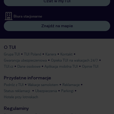
Czat w myTUI
Biura stacjonarne
Znajdź na mapie
O TUI
Grupa TUI
TUI Poland
Kariera
Kontakt
Gwarancja ubezpieczeniowa
Opieka TUI na wakacjach 24/7
TUI.cz
Dane osobowe
Aplikacja mobilna TUI
Opinie TUI
Przydatne informacje
Podróż z TUI
Wakacje samolotem
Reklamacje
Status reklamacji
Ubezpieczenia
Parkingi
Hotele przy lotniskach
Regulaminy