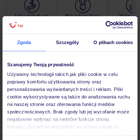
Lider niskich cen
Największe biuro
30 lat w P
podróży w Polsce
Zgoda
Szczegóły
O plikach cookies
Hotel
Szanujemy Twoją prywatność
Używamy technologii takich jak pliki cookie w celu
poprawy komfortu użytkowania strony oraz
Opinie
personalizowania wyświetlanych treści i reklam. Pliki
cookie wykorzystywane są także do analizowania ruchu
na naszej stronie oraz oferowania funkcji mediów
Pokoje
społecznościowych. Brak zgody lub jej wycofanie może
negatywnie wpłynąć na niektóre funkcje strony.
Klikając „Zezwól na wszystkie” wyrażasz zgodę na
Wyżywienie
umieszczenie wszystkich plików cookie. Możesz jednak