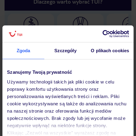
Dlaczego warto wybrać TUI?
Lider niskich cen
Największe biuro
30 lat w P
podróży w Polsce
Zgoda
Szczegóły
O plikach cookies
Szanujemy Twoją prywatność
Hotel
Używamy technologii takich jak pliki cookie w celu
poprawy komfortu użytkowania strony oraz
personalizowania wyświetlanych treści i reklam. Pliki
Opinie
cookie wykorzystywane są także do analizowania ruchu
na naszej stronie oraz oferowania funkcji mediów
społecznościowych. Brak zgody lub jej wycofanie może
Pokoje
negatywnie wpłynąć na niektóre funkcje strony.
Klikając „Zezwól na wszystkie” wyrażasz zgodę na