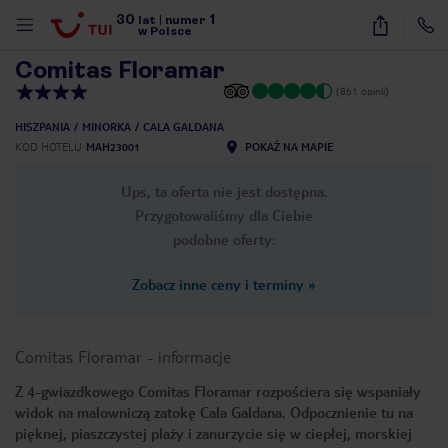
30
1
1
/
27
lat
|
numer
w Polsce
Comitas Floramar
(861 opinii)
HISZPANIA
MINORKA
CALA GALDANA
KOD HOTELU
MAH23001
POKAŻ NA MAPIE
Ups, ta oferta nie jest dostępna.
Przygotowaliśmy dla Ciebie
podobne oferty:
Zobacz inne ceny i terminy
»
Comitas Floramar
-
informacje
Z 4-gwiazdkowego Comitas Floramar rozpościera się wspaniały
widok na malowniczą zatokę Cala Galdana. Odpocznienie tu na
nute
pięknej, piaszczystej plaży i zanurzycie się w ciepłej, morskiej