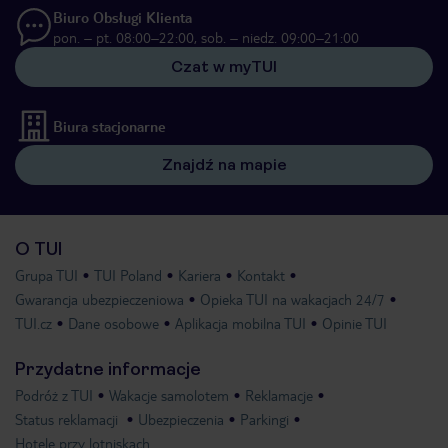
Biuro Obsługi Klienta
pon. – pt. 08:00–22:00, sob. – niedz. 09:00–21:00
Czat w myTUI
Biura stacjonarne
Znajdź na mapie
O TUI
Grupa TUI
TUI Poland
Kariera
Kontakt
Gwarancja ubezpieczeniowa
Opieka TUI na wakacjach 24/7
TUI.cz
Dane osobowe
Aplikacja mobilna TUI
Opinie TUI
Przydatne informacje
Podróż z TUI
Wakacje samolotem
Reklamacje
Status reklamacji
Ubezpieczenia
Parkingi
Hotele przy lotniskach