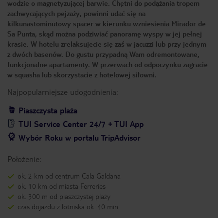
wodzie o magnetyzującej barwie. Chętni do podążania tropem
zachwycających pejzaży, powinni udać się na
kilkunastominutowy spacer w kierunku wzniesienia Mirador de
Sa Punta, skąd można podziwiać panoramę wyspy w jej pełnej
krasie. W hotelu zrelaksujecie się zaś w jacuzzi lub przy jednym
z dwóch basenów. Do gustu przypadną Wam odremontowane,
funkcjonalne apartamenty. W przerwach od odpoczynku zagracie
w squasha lub skorzystacie z hotelowej siłowni.
Najpopularniejsze udogodnienia:
Piaszczysta plaża
TUI Service Center 24/7 + TUI App
Wybór Roku w portalu TripAdvisor
Położenie:
ok. 2 km od centrum Cala Galdana
ok. 10 km od miasta Ferreries
ok. 300 m od piaszczystej plaży
czas dojazdu z lotniska ok. 40 min