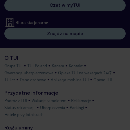
Czat w myTUI
Biura stacjonarne
Znajdź na mapie
O TUI
Grupa TUI
TUI Poland
Kariera
Kontakt
Gwarancja ubezpieczeniowa
Opieka TUI na wakacjach 24/7
TUI.cz
Dane osobowe
Aplikacja mobilna TUI
Opinie TUI
Przydatne informacje
Podróż z TUI
Wakacje samolotem
Reklamacje
Status reklamacji
Ubezpieczenia
Parkingi
Hotele przy lotniskach
Regulaminy