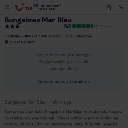
30
1
1
/
11
lat
|
numer
w Polsce
Bungalows Mar Blau
(211 opinii)
HISZPANIA
MINORKA
SON BOU
KOD HOTELU
MAH25006
POKAŻ NA MAPIE
Ups, ta oferta nie jest dostępna.
Przygotowaliśmy dla Ciebie
podobne oferty:
Zobacz inne ceny i terminy
»
Bungalows Mar Blau
-
informacje
Kameralny kompleks Bungalows Mar Blau to doskonałe miejsce
na relaksujący wypoczynek. Obiekt położony jest w spokojnej
nute
okolicy, około 1,5 km od piaszczystej plaży. W hotelu na gości