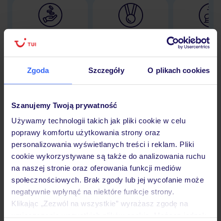
Lider niskich cen
Największe biuro
30 lat w P
podróży w Polsce
Zgoda
Szczegóły
O plikach cookies
Hotel
Szanujemy Twoją prywatność
Używamy technologii takich jak pliki cookie w celu
poprawy komfortu użytkowania strony oraz
Opinie
personalizowania wyświetlanych treści i reklam. Pliki
cookie wykorzystywane są także do analizowania ruchu
na naszej stronie oraz oferowania funkcji mediów
Pokoje
społecznościowych. Brak zgody lub jej wycofanie może
negatywnie wpłynąć na niektóre funkcje strony.
Klikając „Zezwól na wszystkie” wyrażasz zgodę na
Wyżywienie
umieszczenie wszystkich plików cookie. Możesz jednak