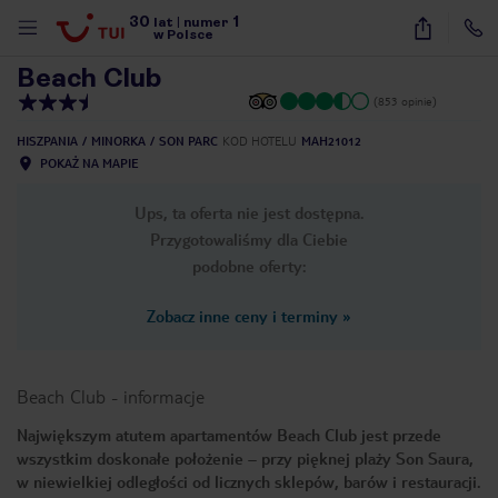
30
1
1
/
26
lat
|
numer
w Polsce
Beach Club
(853 opinie)
HISZPANIA
MINORKA
SON PARC
KOD HOTELU
MAH21012
POKAŻ NA MAPIE
Ups, ta oferta nie jest dostępna.
Przygotowaliśmy dla Ciebie
podobne oferty:
Zobacz inne ceny i terminy
»
Beach Club
-
informacje
Największym atutem apartamentów Beach Club jest przede
wszystkim doskonałe położenie – przy pięknej plaży Son Saura,
nute
w niewielkiej odległości od licznych sklepów, barów i restauracji.