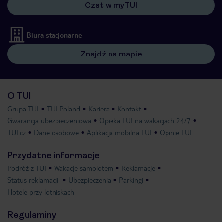
Czat w myTUI
Biura stacjonarne
Znajdź na mapie
O TUI
Grupa TUI
TUI Poland
Kariera
Kontakt
Gwarancja ubezpieczeniowa
Opieka TUI na wakacjach 24/7
TUI.cz
Dane osobowe
Aplikacja mobilna TUI
Opinie TUI
Przydatne informacje
Podróż z TUI
Wakacje samolotem
Reklamacje
Status reklamacji
Ubezpieczenia
Parkingi
Hotele przy lotniskach
Regulaminy