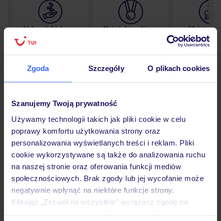
Lider niskich cen
Największe biuro
30 lat w P
podróży w Polsce
Zgoda
Szczegóły
O plikach cookies
Hotel
Szanujemy Twoją prywatność
Używamy technologii takich jak pliki cookie w celu
poprawy komfortu użytkowania strony oraz
Opinie
personalizowania wyświetlanych treści i reklam. Pliki
cookie wykorzystywane są także do analizowania ruchu
na naszej stronie oraz oferowania funkcji mediów
Pokoje
społecznościowych. Brak zgody lub jej wycofanie może
negatywnie wpłynąć na niektóre funkcje strony.
Klikając „Zezwól na wszystkie” wyrażasz zgodę na
Wyżywienie
umieszczenie wszystkich plików cookie. Możesz jednak