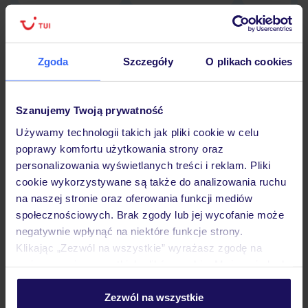
Zgoda
Szczegóły
O plikach cookies
Hotel
Szanujemy Twoją prywatność
Opinie
Używamy technologii takich jak pliki cookie w celu
poprawy komfortu użytkowania strony oraz
personalizowania wyświetlanych treści i reklam. Pliki
Pokoje
cookie wykorzystywane są także do analizowania ruchu
na naszej stronie oraz oferowania funkcji mediów
społecznościowych. Brak zgody lub jej wycofanie może
Wyżywienie
negatywnie wpłynąć na niektóre funkcje strony.
Klikając „Zezwól na wszystkie” wyrażasz zgodę na
umieszczenie wszystkich plików cookie. Możesz jednak
Atrakcje
personalizować swój wybór wchodząc w zakładkę
„Szczegóły”
Zezwól na wszystkie