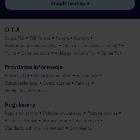
Znajdź na mapie
O TUI
Grupa TUI
TUI Poland
Kariera
Kontakt
Gwarancja ubezpieczeniowa
Opieka TUI na wakacjach 24/7
TUI.cz
Dane osobowe
Aplikacja mobilna TUI
Opinie TUI
Przydatne informacje
Podróż z TUI
Wakacje samolotem
Reklamacje
Status reklamacji
Ubezpieczenia
Parkingi
Hotele przy lotniskach
Regulaminy
Regulamin strony
Polityka prywatności
Polityka cookies
Bilety czarterowe
Warunki imprez turystycznych
Standardy ochrony małoletnich
Compliance