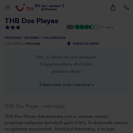
30
1
1
/
23
lat
|
numer
w Polsce
THB Dos Playas
(51 opinii)
HISZPANIA
MAJORKA
CALA RATJADA
KOD HOTELU
PMI73048
POKAŻ NA MAPIE
Ups, ta oferta nie jest dostępna.
Przygotowaliśmy dla Ciebie
podobne oferty:
Zobacz inne ceny i terminy
»
THB Dos Playas
-
informacje
THB Dos Playas zlokalizowany jest w centrum miasta i
przyjmuje wyłącznie dorosłych gości (18+). To doskonałe miejsce
nute
na spokojny wypoczynek. Hotel jest kameralny, a na jego