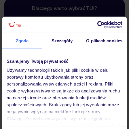
Dlaczego warto wybrać TUI?
Lider niskich cen
Największe biuro
30 lat w P
Zgoda
Szczegóły
O plikach cookies
podróży w Polsce
Szanujemy Twoją prywatność
Używamy technologii takich jak pliki cookie w celu
poprawy komfortu użytkowania strony oraz
Hotel
personalizowania wyświetlanych treści i reklam. Pliki
cookie wykorzystywane są także do analizowania ruchu
na naszej stronie oraz oferowania funkcji mediów
Pokoje
społecznościowych. Brak zgody lub jej wycofanie może
negatywnie wpłynąć na niektóre funkcje strony.
Klikając „Zezwól na wszystkie” wyrażasz zgodę na
Wyżywienie
umieszczenie wszystkich plików cookie. Możesz jednak