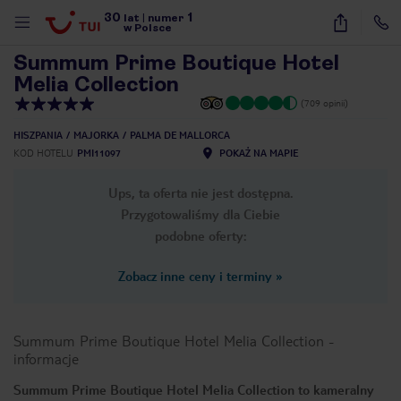
30
1
1
/
27
lat
|
numer
w Polsce
Summum Prime Boutique Hotel
Melia Collection
(709 opinii)
HISZPANIA
MAJORKA
PALMA DE MALLORCA
KOD HOTELU
PMI11097
POKAŻ NA MAPIE
Ups, ta oferta nie jest dostępna.
Przygotowaliśmy dla Ciebie
podobne oferty:
Zobacz inne ceny i terminy
»
Summum Prime Boutique Hotel Melia Collection
-
informacje
nute
Summum Prime Boutique Hotel Melia Collection to kameralny