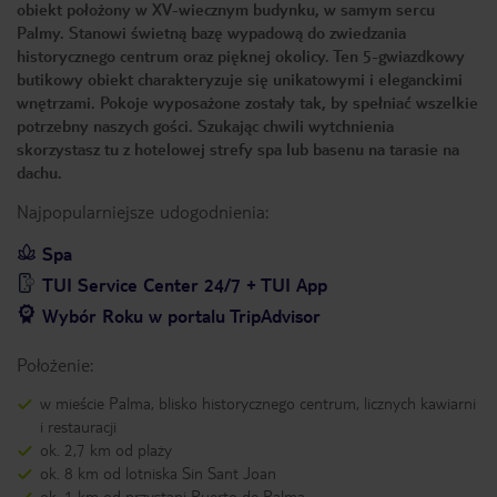
obiekt położony w XV-wiecznym budynku, w samym sercu
Palmy. Stanowi świetną bazę wypadową do zwiedzania
historycznego centrum oraz pięknej okolicy. Ten 5-gwiazdkowy
butikowy obiekt charakteryzuje się unikatowymi i eleganckimi
wnętrzami. Pokoje wyposażone zostały tak, by spełniać wszelkie
potrzebny naszych gości. Szukając chwili wytchnienia
skorzystasz tu z hotelowej strefy spa lub basenu na tarasie na
dachu.
Najpopularniejsze udogodnienia:
Spa
TUI Service Center 24/7 + TUI App
Wybór Roku w portalu TripAdvisor
Położenie:
w mieście Palma, blisko historycznego centrum, licznych kawiarni
i restauracji
ok. 2,7 km od plaży
ok. 8 km od lotniska Sin Sant Joan
ok. 1 km od przystani Puerto de Palma