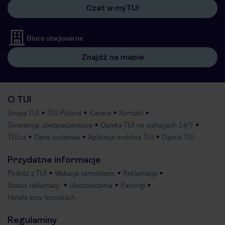
Czat w myTUI
Biura stacjonarne
Znajdź na mapie
O TUI
Grupa TUI
TUI Poland
Kariera
Kontakt
Gwarancja ubezpieczeniowa
Opieka TUI na wakacjach 24/7
TUI.cz
Dane osobowe
Aplikacja mobilna TUI
Opinie TUI
Przydatne informacje
Podróż z TUI
Wakacje samolotem
Reklamacje
Status reklamacji
Ubezpieczenia
Parkingi
Hotele przy lotniskach
Regulaminy