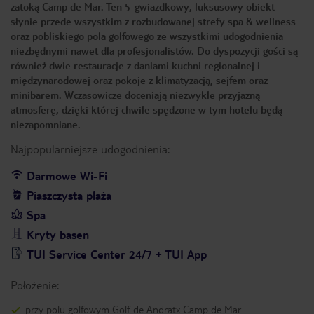
zatoką Camp de Mar. Ten 5-gwiazdkowy, luksusowy obiekt
słynie przede wszystkim z rozbudowanej strefy spa & wellness
oraz pobliskiego pola golfowego ze wszystkimi udogodnienia
niezbędnymi nawet dla profesjonalistów. Do dyspozycji gości są
również dwie restauracje z daniami kuchni regionalnej i
międzynarodowej oraz pokoje z klimatyzacją, sejfem oraz
minibarem. Wczasowicze doceniają niezwykle przyjazną
atmosferę, dzięki której chwile spędzone w tym hotelu będą
niezapomniane.
Najpopularniejsze udogodnienia:
Darmowe Wi-Fi
Piaszczysta plaża
Spa
Kryty basen
TUI Service Center 24/7 + TUI App
Położenie:
przy polu golfowym Golf de Andratx Camp de Mar