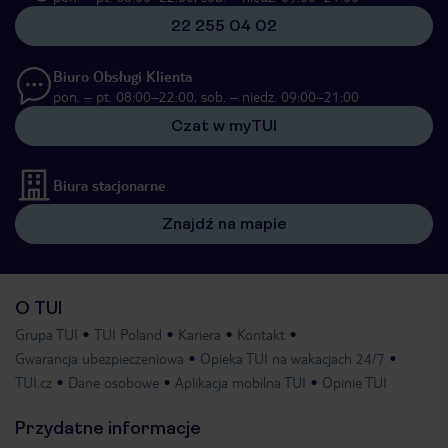
22 255 04 02
Biuro Obsługi Klienta
pon. – pt. 08:00–22:00, sob. – niedz. 09:00–21:00
Czat w myTUI
Biura stacjonarne
Znajdź na mapie
O TUI
Grupa TUI
TUI Poland
Kariera
Kontakt
Gwarancja ubezpieczeniowa
Opieka TUI na wakacjach 24/7
TUI.cz
Dane osobowe
Aplikacja mobilna TUI
Opinie TUI
Przydatne informacje