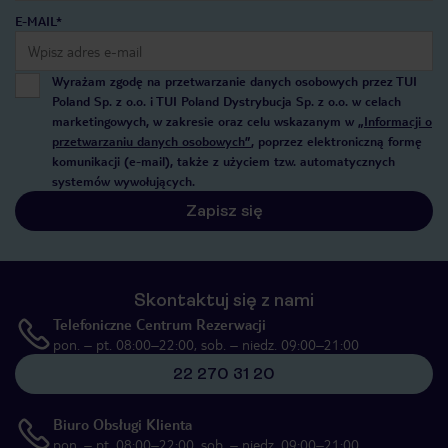
E-MAIL*
Wyrażam zgodę na przetwarzanie danych osobowych przez TUI
Poland Sp. z o.o. i TUI Poland Dystrybucja Sp. z o.o. w celach
marketingowych, w zakresie oraz celu wskazanym w
„Informacji o
przetwarzaniu danych osobowych”
, poprzez elektroniczną formę
komunikacji (e-mail), także z użyciem tzw. automatycznych
systemów wywołujących.
Zapisz się
Skontaktuj się z nami
Telefoniczne Centrum Rezerwacji
pon. – pt. 08:00–22:00, sob. – niedz. 09:00–21:00
22 270 31 20
Biuro Obsługi Klienta
pon. – pt. 08:00–22:00, sob. – niedz. 09:00–21:00