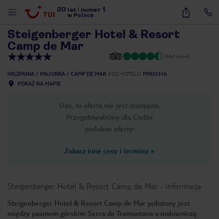
30
1
1
/
46
lat
|
numer
w Polsce
Steigenberger Hotel & Resort
Camp de Mar
(660 opinii)
HISZPANIA
MAJORKA
CAMP DE MAR
KOD HOTELU
PMI35310
POKAŻ NA MAPIE
Ups, ta oferta nie jest dostępna.
Przygotowaliśmy dla Ciebie
podobne oferty:
Zobacz inne ceny i terminy
»
Steigenberger Hotel & Resort Camp de Mar
-
informacje
Steigenberger Hotel & Resort Camp de Mar położony jest
nute
między pasmem górskim Serra de Tramuntana a malowniczą