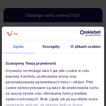
Dlaczego warto wybrać TUI?
Lider niskich cen
Największe biuro
30 lat w P
podróży w Polsce
Zgoda
Szczegóły
O plikach cookies
Szanujemy Twoją prywatność
Używamy technologii takich jak pliki cookie w celu
Hotel
poprawy komfortu użytkowania strony oraz
personalizowania wyświetlanych treści i reklam. Pliki
cookie wykorzystywane są także do analizowania ruchu
Opinie
na naszej stronie oraz oferowania funkcji mediów
społecznościowych. Brak zgody lub jej wycofanie może
negatywnie wpłynąć na niektóre funkcje strony.