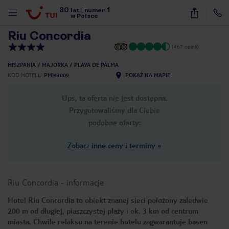
30
1
1
/
16
lat
|
numer
w Polsce
Riu Concordia
(467 opinii)
HISZPANIA
MAJORKA
PLAYA DE PALMA
KOD HOTELU
PMI43009
POKAŻ NA MAPIE
Ups, ta oferta nie jest dostępna.
Przygotowaliśmy dla Ciebie
podobne oferty:
Zobacz inne ceny i terminy
»
Riu Concordia
-
informacje
Hotel Riu Concordia to obiekt znanej sieci położony zaledwie
200 m od długiej, piaszczystej plaży i ok. 3 km od centrum
nute
miasta. Chwile relaksu na terenie hotelu zagwarantuje basen