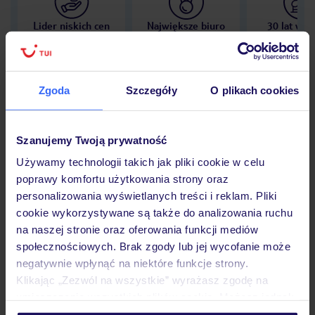
Lider niskich cen
Największe biuro
30 lat w P
podróży w Polsce
Zgoda
Szczegóły
O plikach cookies
Hotel
Szanujemy Twoją prywatność
Używamy technologii takich jak pliki cookie w celu
poprawy komfortu użytkowania strony oraz
Opinie
personalizowania wyświetlanych treści i reklam. Pliki
cookie wykorzystywane są także do analizowania ruchu
na naszej stronie oraz oferowania funkcji mediów
Pokoje
społecznościowych. Brak zgody lub jej wycofanie może
negatywnie wpłynąć na niektóre funkcje strony.
Klikając „Zezwól na wszystkie” wyrażasz zgodę na
Wyżywienie
umieszczenie wszystkich plików cookie. Możesz jednak
personalizować swój wybór wchodząc w zakładkę