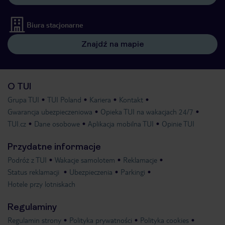
Biura stacjonarne
Znajdź na mapie
O TUI
Grupa TUI
TUI Poland
Kariera
Kontakt
Gwarancja ubezpieczeniowa
Opieka TUI na wakacjach 24/7
TUI.cz
Dane osobowe
Aplikacja mobilna TUI
Opinie TUI
Przydatne informacje
Podróż z TUI
Wakacje samolotem
Reklamacje
Status reklamacji
Ubezpieczenia
Parkingi
Hotele przy lotniskach
Regulaminy
Regulamin strony
Polityka prywatności
Polityka cookies