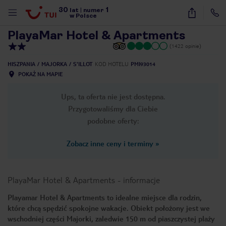
30
1
1
/
31
lat
|
numer
w Polsce
PlayaMar Hotel & Apartments
(1422 opinie)
HISZPANIA
MAJORKA
S'ILLOT
KOD HOTELU
PMI93014
POKAŻ NA MAPIE
Ups, ta oferta nie jest dostępna.
Przygotowaliśmy dla Ciebie
podobne oferty:
Zobacz inne ceny i terminy
»
PlayaMar Hotel & Apartments
-
informacje
Playamar Hotel & Apartments to idealne miejsce dla rodzin,
które chcą spędzić spokojne wakacje. Obiekt położony jest we
nute
wschodniej części Majorki, zaledwie 150 m od piaszczystej plaży