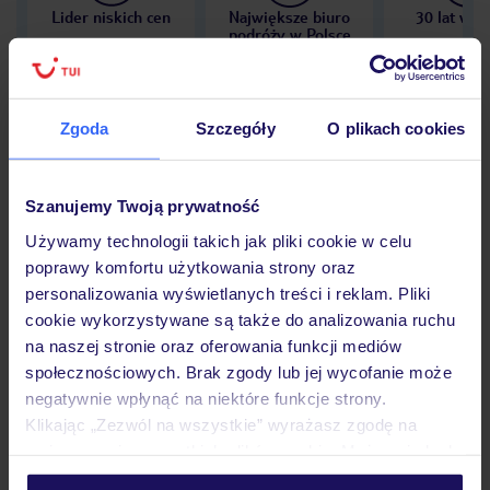
Lider niskich cen
Największe biuro
30 lat w P
podróży w Polsce
Zgoda
Szczegóły
O plikach cookies
Hotel
Szanujemy Twoją prywatność
Używamy technologii takich jak pliki cookie w celu
Opinie
poprawy komfortu użytkowania strony oraz
personalizowania wyświetlanych treści i reklam. Pliki
cookie wykorzystywane są także do analizowania ruchu
Pokoje
na naszej stronie oraz oferowania funkcji mediów
społecznościowych. Brak zgody lub jej wycofanie może
negatywnie wpłynąć na niektóre funkcje strony.
Wyżywienie
Klikając „Zezwól na wszystkie” wyrażasz zgodę na
umieszczenie wszystkich plików cookie. Możesz jednak
personalizować swój wybór wchodząc w zakładkę