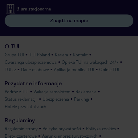
Biura stacjonarne
Znajdź na mapie
O TUI
Grupa TUI
TUI Poland
Kariera
Kontakt
Gwarancja ubezpieczeniowa
Opieka TUI na wakacjach 24/7
TUI.cz
Dane osobowe
Aplikacja mobilna TUI
Opinie TUI
Przydatne informacje
Podróż z TUI
Wakacje samolotem
Reklamacje
Status reklamacji
Ubezpieczenia
Parkingi
Hotele przy lotniskach
Regulaminy
Regulamin strony
Polityka prywatności
Polityka cookies
Bilety czarterowe
Warunki imprez turystycznych