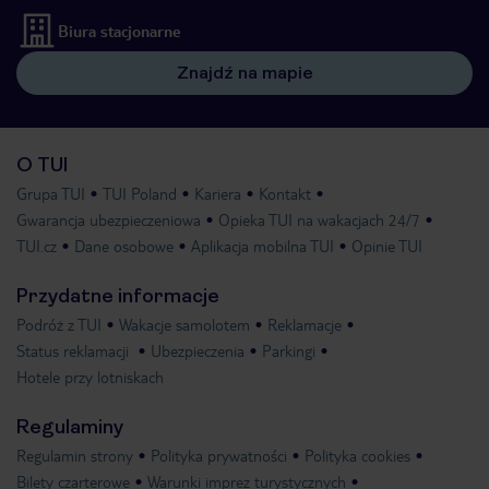
Biura stacjonarne
Znajdź na mapie
O TUI
Grupa TUI
TUI Poland
Kariera
Kontakt
Gwarancja ubezpieczeniowa
Opieka TUI na wakacjach 24/7
TUI.cz
Dane osobowe
Aplikacja mobilna TUI
Opinie TUI
Przydatne informacje
Podróż z TUI
Wakacje samolotem
Reklamacje
Status reklamacji
Ubezpieczenia
Parkingi
Hotele przy lotniskach
Regulaminy
Regulamin strony
Polityka prywatności
Polityka cookies
Bilety czarterowe
Warunki imprez turystycznych