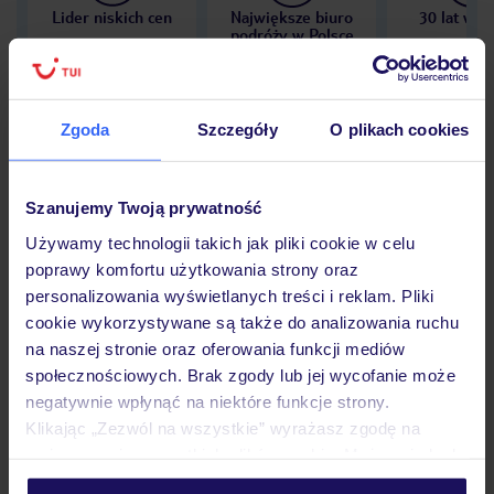
Lider niskich cen
Największe biuro
30 lat w P
podróży w Polsce
Zgoda
Szczegóły
O plikach cookies
Hotel
Szanujemy Twoją prywatność
Używamy technologii takich jak pliki cookie w celu
Opinie
poprawy komfortu użytkowania strony oraz
personalizowania wyświetlanych treści i reklam. Pliki
cookie wykorzystywane są także do analizowania ruchu
Pokoje
na naszej stronie oraz oferowania funkcji mediów
społecznościowych. Brak zgody lub jej wycofanie może
negatywnie wpłynąć na niektóre funkcje strony.
Wyżywienie
Klikając „Zezwól na wszystkie” wyrażasz zgodę na
umieszczenie wszystkich plików cookie. Możesz jednak
personalizować swój wybór wchodząc w zakładkę