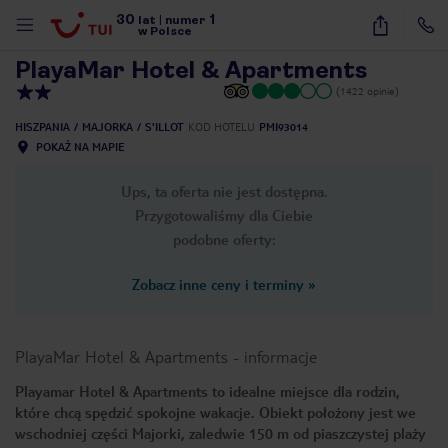
30
1
1
/
31
lat
|
numer
w Polsce
PlayaMar Hotel & Apartments
(1422 opinie)
HISZPANIA
MAJORKA
S'ILLOT
KOD HOTELU
PMI93014
POKAŻ NA MAPIE
Ups, ta oferta nie jest dostępna.
Przygotowaliśmy dla Ciebie
podobne oferty:
Zobacz inne ceny i terminy
»
PlayaMar Hotel & Apartments
-
informacje
Playamar Hotel & Apartments to idealne miejsce dla rodzin,
które chcą spędzić spokojne wakacje. Obiekt położony jest we
nute
wschodniej części Majorki, zaledwie 150 m od piaszczystej plaży