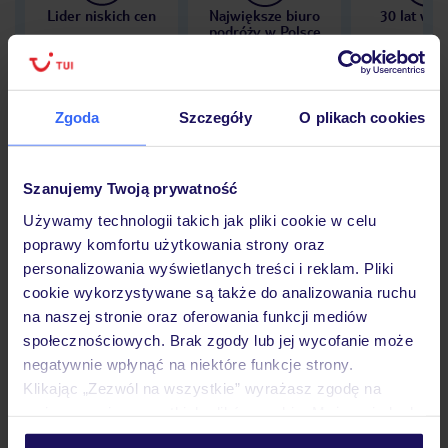
Lider niskich cen
Największe biuro
30 lat w P
podróży w Polsce
Zgoda
Szczegóły
O plikach cookies
Hotel
Szanujemy Twoją prywatność
Używamy technologii takich jak pliki cookie w celu
Opinie
poprawy komfortu użytkowania strony oraz
personalizowania wyświetlanych treści i reklam. Pliki
cookie wykorzystywane są także do analizowania ruchu
Pokoje
na naszej stronie oraz oferowania funkcji mediów
społecznościowych. Brak zgody lub jej wycofanie może
negatywnie wpłynąć na niektóre funkcje strony.
Wyżywienie
Klikając „Zezwól na wszystkie” wyrażasz zgodę na
umieszczenie wszystkich plików cookie. Możesz jednak
personalizować swój wybór wchodząc w zakładkę