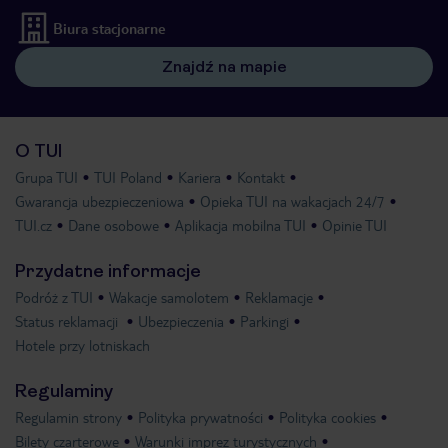
Biura stacjonarne
Znajdź na mapie
O TUI
Grupa TUI
TUI Poland
Kariera
Kontakt
Gwarancja ubezpieczeniowa
Opieka TUI na wakacjach 24/7
TUI.cz
Dane osobowe
Aplikacja mobilna TUI
Opinie TUI
Przydatne informacje
Podróż z TUI
Wakacje samolotem
Reklamacje
Status reklamacji
Ubezpieczenia
Parkingi
Hotele przy lotniskach
Regulaminy
Regulamin strony
Polityka prywatności
Polityka cookies
Bilety czarterowe
Warunki imprez turystycznych