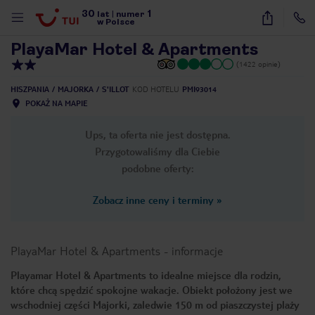
30
1
1
/
31
lat
|
numer
w Polsce
PlayaMar Hotel & Apartments
(1422 opinie)
HISZPANIA
MAJORKA
S'ILLOT
KOD HOTELU
PMI93014
POKAŻ NA MAPIE
Ups, ta oferta nie jest dostępna.
Przygotowaliśmy dla Ciebie
podobne oferty:
Zobacz inne ceny i terminy
»
PlayaMar Hotel & Apartments
-
informacje
Playamar Hotel & Apartments to idealne miejsce dla rodzin,
które chcą spędzić spokojne wakacje. Obiekt położony jest we
nute
wschodniej części Majorki, zaledwie 150 m od piaszczystej plaży