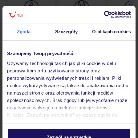
Lider niskich cen
Największe biuro
30 lat w P
podróży w Polsce
Zgoda
Szczegóły
O plikach cookies
Szanujemy Twoją prywatność
Hotel
Używamy technologii takich jak pliki cookie w celu
poprawy komfortu użytkowania strony oraz
personalizowania wyświetlanych treści i reklam. Pliki
cookie wykorzystywane są także do analizowania ruchu
Pokoje
na naszej stronie oraz oferowania funkcji mediów
społecznościowych. Brak zgody lub jej wycofanie może
negatywnie wpłynąć na niektóre funkcje strony.
Wyżywienie
Klikając „Zezwól na wszystkie” wyrażasz zgodę na
umieszczenie wszystkich plików cookie. Możesz jednak
personalizować swój wybór wchodząc w zakładkę
Atrakcje
„Szczegóły”
Zezwól na wszystkie