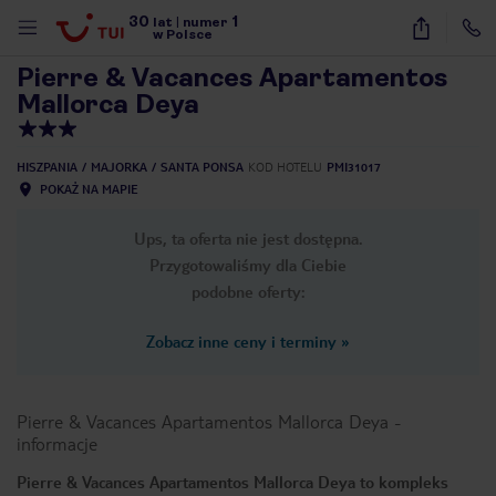
30
1
1
/
30
lat
|
numer
w Polsce
Pierre & Vacances Apartamentos
Mallorca Deya
HISZPANIA
MAJORKA
SANTA PONSA
KOD HOTELU
PMI31017
POKAŻ NA MAPIE
Ups, ta oferta nie jest dostępna.
Przygotowaliśmy dla Ciebie
podobne oferty:
Zobacz inne ceny i terminy
»
Pierre & Vacances Apartamentos Mallorca Deya
-
informacje
nute
Pierre & Vacances Apartamentos Mallorca Deya to kompleks