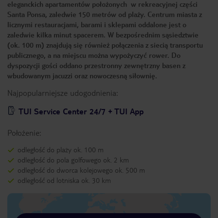
eleganckich apartamentów położonych w rekreacyjnej części
Santa Ponsa, zaledwie 150 metrów od plaży. Centrum miasta z
licznymi restauracjami, barami i sklepami oddalone jest o
zaledwie kilka minut spacerem. W bezpośrednim sąsiedztwie
(ok. 100 m) znajdują się również połączenia z siecią transportu
publicznego, a na miejscu można wypożyczyć rower. Do
dyspozycji gości oddano przestronny zewnętrzny basen z
wbudowanym jacuzzi oraz nowoczesną siłownię.
Najpopularniejsze udogodnienia:
TUI Service Center 24/7 + TUI App
Położenie:
odległość do plaży ok. 100 m
odległość do pola golfowego ok. 2 km
odległość do dworca kolejowego ok. 500 m
odległość od lotniska ok. 30 km