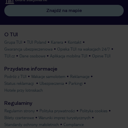
Znajdź na mapie
O TUI
Grupa TUI
TUI Poland
Kariera
Kontakt
Gwarancja ubezpieczeniowa
Opieka TUI na wakacjach 24/7
TUI.cz
Dane osobowe
Aplikacja mobilna TUI
Opinie TUI
Przydatne informacje
Podróż z TUI
Wakacje samolotem
Reklamacje
Status reklamacji
Ubezpieczenia
Parkingi
Hotele przy lotniskach
Regulaminy
Regulamin strony
Polityka prywatności
Polityka cookies
Bilety czarterowe
Warunki imprez turystycznych
Standardy ochrony małoletnich
Compliance