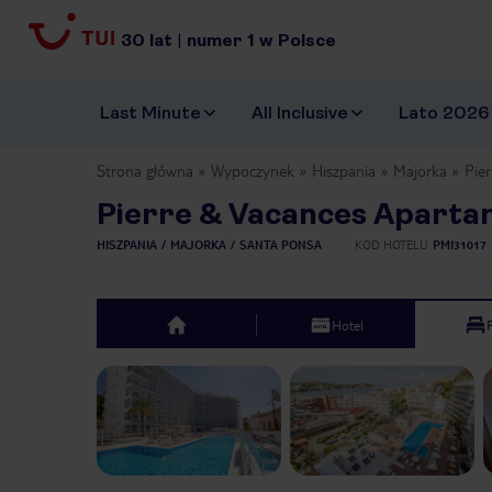
30
lat
|
numer
1
w Polsce
Last Minute
All Inclusive
Lato 2026
Strona główna
Wypoczynek
Hiszpania
Majorka
Pie
Pierre & Vacances Aparta
HISZPANIA
MAJORKA
SANTA PONSA
KOD HOTELU
PMI31017
Hotel
top
Previous slide