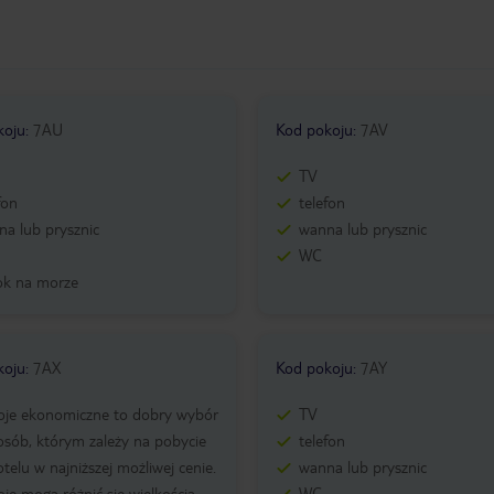
koju
:
7AU
Kod pokoju
:
7AV
TV
fon
telefon
a lub prysznic
wanna lub prysznic
WC
ok na morze
koju
:
7AX
Kod pokoju
:
7AY
oje ekonomiczne to dobry wybór
TV
osób, którym zależy na pobycie
telefon
telu w najniższej możliwej cenie.
wanna lub prysznic
je mogą różnić się wielkością,
WC