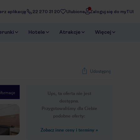
erz aplikację
22 270 31 20
Ulubione
Zaloguj się do myTUI
erunki
Hotele
Atrakcje
Więcej
Udostępnij
nformacje
Ups, ta oferta nie jest
1
/
30
dostępna.
Next slide
Przygotowaliśmy dla Ciebie
podobne oferty:
Zobacz inne ceny i terminy
»