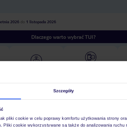
etnia 2026
do
1 listopada 2026
Dlaczego warto wybrać TUI?
óży
Tylko u nas opieka na
10
30 lat w Polsce
wakacjach 24/7
Szczegóły
Pokoje
Wyżywienie
Atrakcje
Ważne i
ść
jak pliki cookie w celu poprawy komfortu użytkowania strony or
m. Pliki cookie wykorzystywane są także do analizowania ruchu 