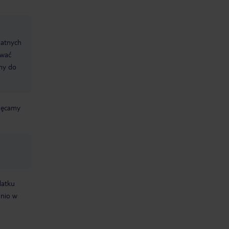
datnych
ować
śmy do
chęcamy
datku
dnio w