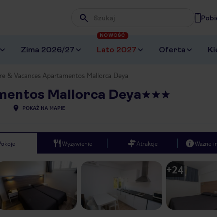
Pobi
Wpisz frazę, której szukasz
NOWOŚĆ
Zima 2026/27
Lato 2027
Oferta
Ki
rre & Vacances Apartamentos Mallorca Deya
mentos Mallorca Deya
POKAŻ NA MAPIE
Pokoje
Wyżywienie
Atrakcje
Ważne i
+
24