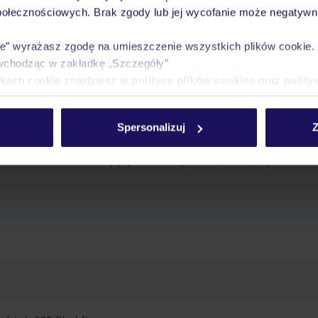
połecznościowych. Brak zgody lub jej wycofanie może negatywni
pokazy
ie” wyrażasz zgodę na umieszczenie wszystkich plików cookie
wchodząc w zakładkę „Szczegóły”
aw
ikach cookie znajdziesz w
polityce plików cookies
oraz
polity
erów
siłownia
Spersonalizuj
Z
ing
sala konferencyjna
sejf w hotelu
Wi-Fi w hotelu
winda
taras
n dla dzieci
basen odkryty, parasole przy basenie, leżaki przy basenie