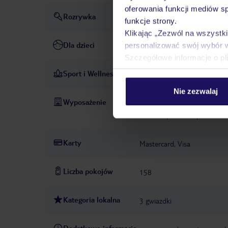
oferowania funkcji mediów s
Rozrywka
dyskoteka lub klub nocny
funkcje strony.
Klikając „Zezwól na wszystk
Dla dzieci
personalizować swój wybór 
basen dla dzieci
pokój zab
Szczegółowe informacje o pl
Sport i Wellness
wypożyczalnia row
PŁATNE
Nie zezwalaj
Wyposażenie
całodobowa recepcja
park
słoneczny
baseny: 2
base
Karty
Mastercard, Visa
Liczba pokojów
158
Kategoria lokalna
3 gwiazdki