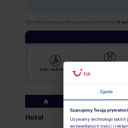
Opis oferty obowiązuje dla wyjazdów w terminie
od
19 kwi
Największe biuro podr
Lider niskich cen
w Polsce
Zgoda
Hotel
top
Szanujemy Twoją prywatno
Hotel
Używamy technologii takich 
wyświetlanych treści i rekla