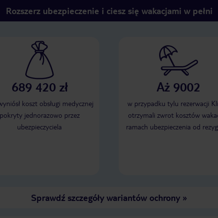
Rozszerz ubezpieczenie i ciesz się wakacjami w pełni
689 420 zł
Aż 9002
 wyniósł koszt obsługi medycznej
w przypadku tylu rezerwacji Kl
pokryty jednorazowo przez
otrzymali zwrot kosztów wakac
ubezpieczyciela
ramach ubezpieczenia od rezyg
Sprawdź szczegóły wariantów ochrony
»