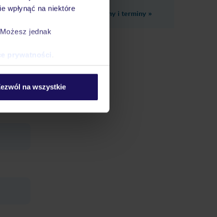
e wpłynąć na niektóre
Zobacz inne ceny i terminy
»
. Możesz jednak
ce prywatności
.
ezwól na wszystkie