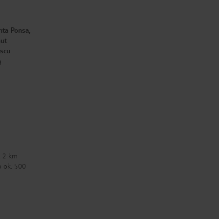
nta Ponsa,
nut
jscu
ą
. 2 km
o ok. 500