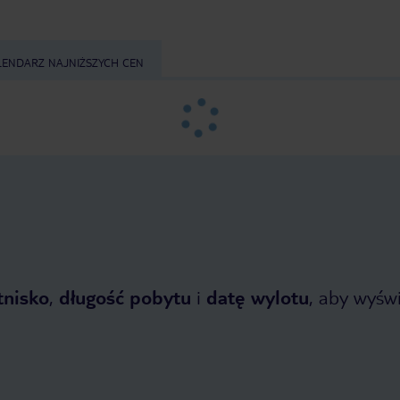
LENDARZ NAJNIŻSZYCH CEN
tnisko
,
długość pobytu
i
datę wylotu
, aby wyświe