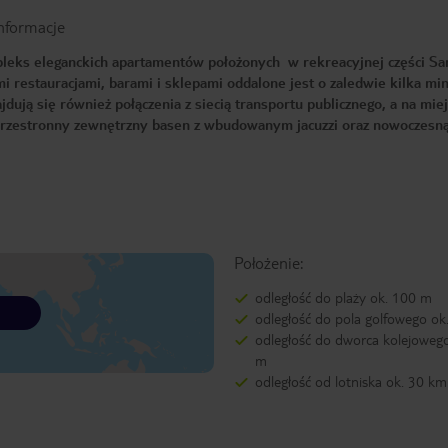
nformacje
leks eleganckich apartamentów położonych w rekreacyjnej części Sa
i restauracjami, barami i sklepami oddalone jest o zaledwie kilka mi
ują się również połączenia z siecią transportu publicznego, a na mie
przestronny zewnętrzny basen z wbudowanym jacuzzi oraz nowoczesn
Położenie:
odległość do plaży ok. 100 m
odległość do pola golfowego ok
odległość do dworca kolejoweg
m
odległość od lotniska ok. 30 km