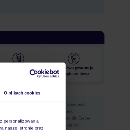
 000 hoteli w ponad 50
Najwyższa gwarancja
krajach
ubezpieczeniowa
O plikach cookies
nformacje
Ups, ta oferta nie jest
dostępna.
Przygotowaliśmy dla Ciebie
az personalizowania
podobne oferty:
na naszej stronie oraz