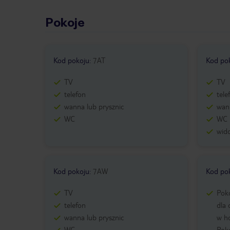
Pokoje
Kod pokoju
:
7AT
Kod po
TV
TV
telefon
tele
wanna lub prysznic
wann
WC
WC
wid
Kod pokoju
:
7AW
Kod po
TV
Pok
telefon
dla 
wanna lub prysznic
w ho
WC
Poko