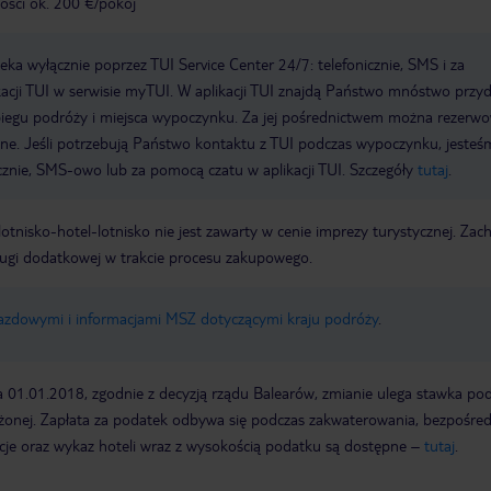
ści ok. 200 €/pokój
a wyłącznie poprzez TUI Service Center 24/7: telefonicznie, SMS i za
acji TUI w serwisie myTUI. W aplikacji TUI znajdą Państwo mnóstwo przy
biegu podróży i miejsca wypoczynku. Za jej pośrednictwem można rezerw
wne. Jeśli potrzebują Państwo kontaktu z TUI podczas wypoczynku, jeste
icznie, SMS-owo lub za pomocą czatu w aplikacji TUI. Szczegóły
tutaj
.
e lotnisko-hotel-lotnisko nie jest zawarty w cenie imprezy turystycznej. Za
ługi dodatkowej w trakcie procesu zakupowego.
jazdowymi i informacjami MSZ dotyczącymi kraju podróży
.
a 01.01.2018, zgodnie z decyzją rządu Balearów, zmianie ulega stawka po
żonej. Zapłata za podatek odbywa się podczas zakwaterowania, bezpośre
cje oraz wykaz hoteli wraz z wysokością podatku są dostępne –
tutaj
.