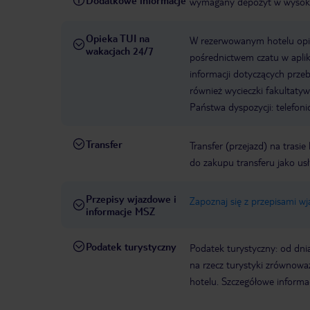
Dodatkowe informacje
wymagany depozyt w wysoko
Opieka TUI na
W rezerwowanym hotelu opiek
wakacjach 24/7
pośrednictwem czatu w aplik
informacji dotyczących prze
również wycieczki fakultaty
Państwa dyspozycji: telefon
Transfer
Transfer (przejazd) na trasi
do zakupu transferu jako us
Przepisy wjazdowe i
Zapoznaj się z przepisami w
informacje MSZ
Podatek turystyczny
Podatek turystyczny: od dni
na rzecz turystyki zrównowa
hotelu. Szczegółowe informa