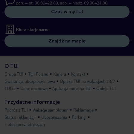
pon. – pt. 08:00–22:00, sob. – niedz. 09:00–21:00
Czat w myTUI
Biura stacjonarne
Znajdź na mapie
O TUI
Grupa TUI
TUI Poland
Kariera
Kontakt
Gwarancja ubezpieczeniowa
Opieka TUI na wakacjach 24/7
TUI.cz
Dane osobowe
Aplikacja mobilna TUI
Opinie TUI
Przydatne informacje
Podróż z TUI
Wakacje samolotem
Reklamacje
Status reklamacji
Ubezpieczenia
Parkingi
Hotele przy lotniskach