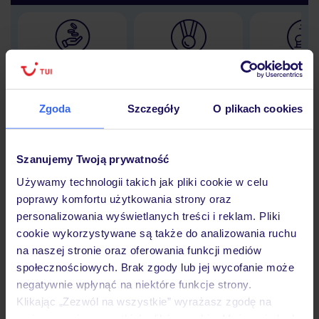
Lider niskich cen
Największe biuro
30 lat w P
podróży w Polsce
Zgoda
Szczegóły
O plikach cookies
Szanujemy Twoją prywatność
Hotel
Używamy technologii takich jak pliki cookie w celu
poprawy komfortu użytkowania strony oraz
personalizowania wyświetlanych treści i reklam. Pliki
Opinie
cookie wykorzystywane są także do analizowania ruchu
na naszej stronie oraz oferowania funkcji mediów
społecznościowych. Brak zgody lub jej wycofanie może
Pokoje
negatywnie wpłynąć na niektóre funkcje strony.
Klikając „Zezwól na wszystkie” wyrażasz zgodę na
umieszczenie wszystkich plików cookie. Możesz jednak