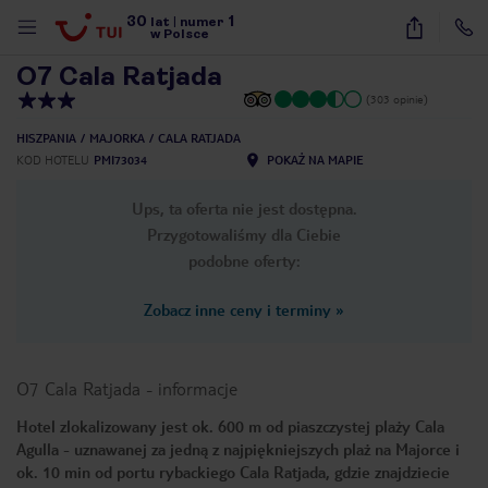
30
1
1
/
19
lat
|
numer
w Polsce
O7 Cala Ratjada
(303 opinie)
HISZPANIA
MAJORKA
CALA RATJADA
KOD HOTELU
PMI73034
POKAŻ NA MAPIE
Ups, ta oferta nie jest dostępna.
Przygotowaliśmy dla Ciebie
podobne oferty:
Zobacz inne ceny i terminy
»
O7 Cala Ratjada
-
informacje
Hotel zlokalizowany jest ok. 600 m od piaszczystej plaży Cala
Agulla - uznawanej za jedną z najpiękniejszych plaż na Majorce i
nute
ok. 10 min od portu rybackiego Cala Ratjada, gdzie znajdziecie