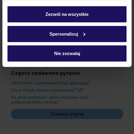
Wyżywienie
personalizować swój wybór wchodząc w zakładkę
„Szczegóły”
Zezwól na wszystkie
Szczegółowe informacje o plikach cookie znajdziesz
Atrakcje
w
polityce plików cookies
oraz
polityce prywatności
.
Spersonalizuj
Ważne informacje
Nie zezwalaj
Często zadawane pytania
Jak zmienić uczestników/osobę zgłaszającą?
Czy w Hotelu będzie przedstawiciel TUI?
Na jakiej podstawie i gdzie otrzymam karty
pokładowe/bilety lotnicze?
Zobacz więcej