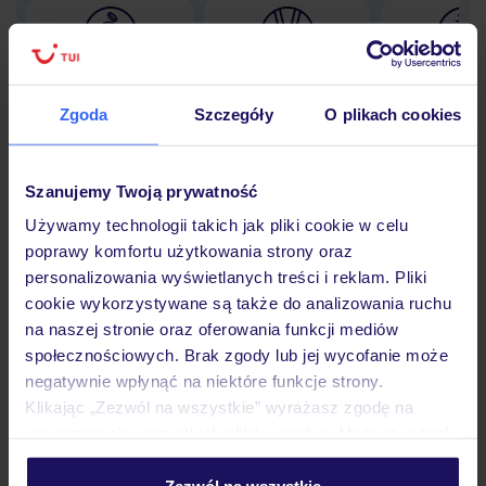
Lider niskich cen
Największe biuro
30 lat w P
podróży w Polsce
Zgoda
Szczegóły
O plikach cookies
Szanujemy Twoją prywatność
Używamy technologii takich jak pliki cookie w celu
Hotel
poprawy komfortu użytkowania strony oraz
personalizowania wyświetlanych treści i reklam. Pliki
cookie wykorzystywane są także do analizowania ruchu
Pokoje
na naszej stronie oraz oferowania funkcji mediów
społecznościowych. Brak zgody lub jej wycofanie może
negatywnie wpłynąć na niektóre funkcje strony.
Wyżywienie
Klikając „Zezwól na wszystkie” wyrażasz zgodę na
umieszczenie wszystkich plików cookie. Możesz jednak
personalizować swój wybór wchodząc w zakładkę
Atrakcje
„Szczegóły”
Zezwól na wszystkie