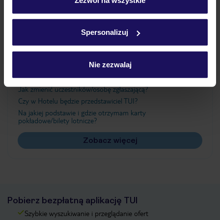
Szczegółowe informacje o plikach cookie znajdziesz
w
polityce plików cookies
oraz
polityce prywatności
.
Ważne informacje
Spersonalizuj
Nie zezwalaj
Często zadawane pytania
Jak zmienić uczestników/osobę zgłaszającą?
Czy w Hotelu będzie przedstawiciel TUI?
Na jakiej podstawie i gdzie otrzymam karty
pokładowe/bilety lotnicze?
Zobacz więcej
Pobierz bezpłatną aplikację TUI
Szybkie wyszukiwanie i przeglądanie ofert