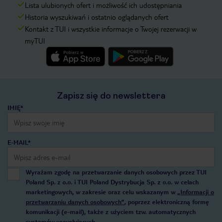
Lista ulubionych ofert i możliwość ich udostępniania
Historia wyszukiwań i ostatnio oglądanych ofert
Kontakt z TUI i wszystkie informacje o Twojej rezerwacji w
myTUI
Zapisz się do newslettera
IMIĘ*
E-MAIL*
Wyrażam zgodę na przetwarzanie danych osobowych przez TUI
Poland Sp. z o.o. i TUI Poland Dystrybucja Sp. z o.o. w celach
marketingowych, w zakresie oraz celu wskazanym w
„Informacji o
przetwarzaniu danych osobowych”
, poprzez elektroniczną formę
komunikacji (e-mail), także z użyciem tzw. automatycznych
systemów wywołujących.