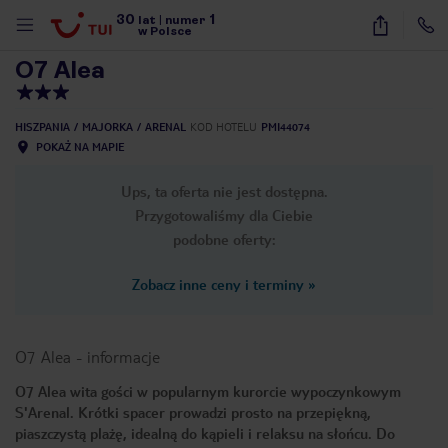
30
1
1
/
26
lat
|
numer
w Polsce
O7 Alea
HISZPANIA
MAJORKA
ARENAL
KOD HOTELU
PMI44074
POKAŻ NA MAPIE
Ups, ta oferta nie jest dostępna.
Przygotowaliśmy dla Ciebie
podobne oferty:
Zobacz inne ceny i terminy
»
O7 Alea
-
informacje
O7 Alea wita gości w popularnym kurorcie wypoczynkowym
S'Arenal. Krótki spacer prowadzi prosto na przepiękną,
nute
piaszczystą plażę, idealną do kąpieli i relaksu na słońcu. Do