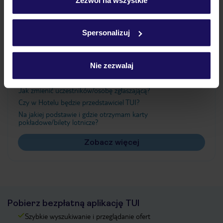
Szczegółowe informacje o plikach cookie znajdziesz
w
polityce plików cookies
oraz
polityce prywatności
.
Ważne informacje
Spersonalizuj
Nie zezwalaj
Często zadawane pytania
Jak zmienić uczestników/osobę zgłaszającą?
Czy w Hotelu będzie przedstawiciel TUI?
Na jakiej podstawie i gdzie otrzymam karty
pokładowe/bilety lotnicze?
Zobacz więcej
Pobierz bezpłatną aplikację TUI
Szybkie wyszukiwanie i przeglądanie ofert