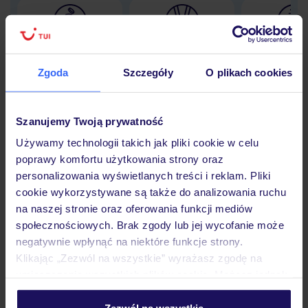
Lider niskich cen
Największe biuro
30 lat w P
podróży w Polsce
Zgoda
Szczegóły
O plikach cookies
Szanujemy Twoją prywatność
Używamy technologii takich jak pliki cookie w celu
Hotel
poprawy komfortu użytkowania strony oraz
personalizowania wyświetlanych treści i reklam. Pliki
cookie wykorzystywane są także do analizowania ruchu
Pokoje
na naszej stronie oraz oferowania funkcji mediów
społecznościowych. Brak zgody lub jej wycofanie może
negatywnie wpłynąć na niektóre funkcje strony.
Wyżywienie
Klikając „Zezwól na wszystkie” wyrażasz zgodę na
umieszczenie wszystkich plików cookie. Możesz jednak
personalizować swój wybór wchodząc w zakładkę
Atrakcje
„Szczegóły”
Zezwól na wszystkie