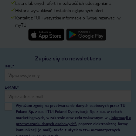
Lista ulubionych ofert i możliwość ich udostępniania
Historia wyszukiwań i ostatnio oglądanych ofert
Kontakt z TUI i wszystkie informacje o Twojej rezerwacji w
myTUI
Zapisz się do newslettera
IMIĘ*
E-MAIL*
Wyrażam zgodę na przetwarzanie danych osobowych przez TUI
Poland Sp. z o.o. i TUI Poland Dystrybucja Sp. z o.o. w celach
marketingowych, w zakresie oraz celu wskazanym w
„Informacji o
przetwarzaniu danych osobowych”
, poprzez elektroniczną formę
komunikacji (e-mail), także z użyciem tzw. automatycznych
systemów wywołujących.