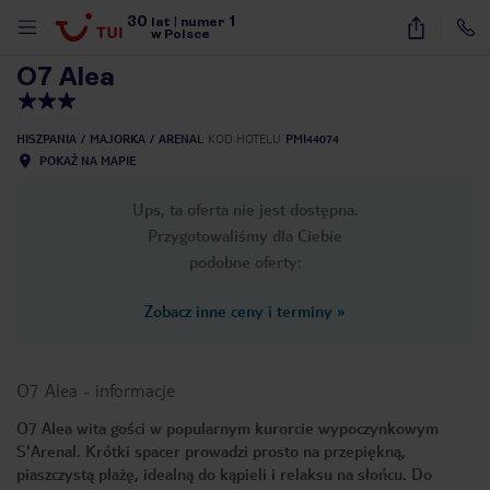
30
1
1
/
26
lat
|
numer
w Polsce
O7 Alea
HISZPANIA
MAJORKA
ARENAL
KOD HOTELU
PMI44074
POKAŻ NA MAPIE
Ups, ta oferta nie jest dostępna.
Przygotowaliśmy dla Ciebie
podobne oferty:
Zobacz inne ceny i terminy
»
O7 Alea
-
informacje
O7 Alea wita gości w popularnym kurorcie wypoczynkowym
S'Arenal. Krótki spacer prowadzi prosto na przepiękną,
nute
piaszczystą plażę, idealną do kąpieli i relaksu na słońcu. Do