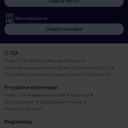
Czat w myTUI
Biura stacjonarne
Znajdź na mapie
O TUI
Grupa TUI
TUI Poland
Kariera
Kontakt
Gwarancja ubezpieczeniowa
Opieka TUI na wakacjach 24/7
TUI.cz
Dane osobowe
Aplikacja mobilna TUI
Opinie TUI
Przydatne informacje
Podróż z TUI
Wakacje samolotem
Reklamacje
Status reklamacji
Ubezpieczenia
Parkingi
Hotele przy lotniskach
Regulaminy