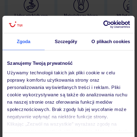
Lider niskich cen
Największe biuro
30 lat w P
podróży w Polsce
Zgoda
Szczegóły
O plikach cookies
Hotel
Szanujemy Twoją prywatność
Używamy technologii takich jak pliki cookie w celu
poprawy komfortu użytkowania strony oraz
Opinie
personalizowania wyświetlanych treści i reklam. Pliki
cookie wykorzystywane są także do analizowania ruchu
na naszej stronie oraz oferowania funkcji mediów
Pokoje
społecznościowych. Brak zgody lub jej wycofanie może
negatywnie wpłynąć na niektóre funkcje strony.
Klikając „Zezwól na wszystkie” wyrażasz zgodę na
Wyżywienie
umieszczenie wszystkich plików cookie. Możesz jednak