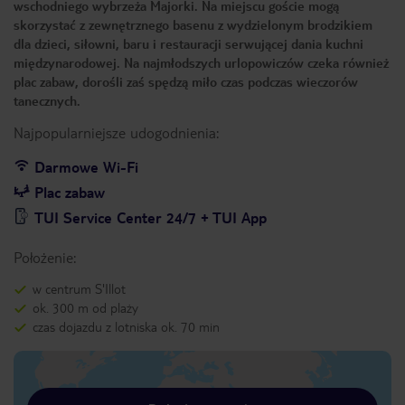
wschodniego wybrzeża Majorki. Na miejscu goście mogą
skorzystać z zewnętrznego basenu z wydzielonym brodzikiem
dla dzieci, siłowni, baru i restauracji serwującej dania kuchni
międzynarodowej. Na najmłodszych urlopowiczów czeka również
plac zabaw, dorośli zaś spędzą miło czas podczas wieczorów
tanecznych.
Najpopularniejsze udogodnienia:
Darmowe Wi-Fi
Plac zabaw
TUI Service Center 24/7 + TUI App
Położenie:
w centrum S'Illot
ok. 300 m od plaży
czas dojazdu z lotniska ok. 70 min