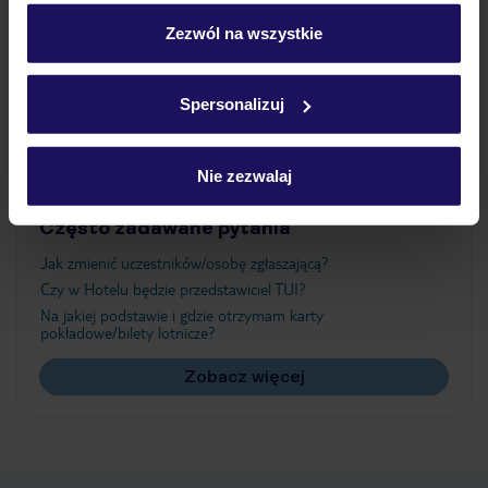
personalizować swój wybór wchodząc w zakładkę
„Szczegóły”
Zezwól na wszystkie
Atrakcje
Szczegółowe informacje o plikach cookie znajdziesz
w
polityce plików cookies
oraz
polityce prywatności
.
Spersonalizuj
Ważne informacje
Nie zezwalaj
Często zadawane pytania
Jak zmienić uczestników/osobę zgłaszającą?
Czy w Hotelu będzie przedstawiciel TUI?
Na jakiej podstawie i gdzie otrzymam karty
pokładowe/bilety lotnicze?
Zobacz więcej