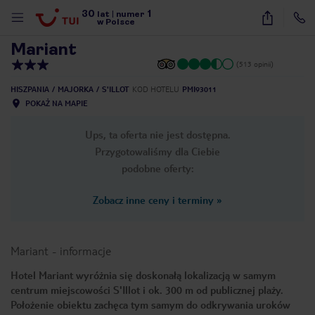
30
1
1
/
18
lat
|
numer
w Polsce
Mariant
(513 opinii)
HISZPANIA
MAJORKA
S'ILLOT
KOD HOTELU
PMI93011
POKAŻ NA MAPIE
Ups, ta oferta nie jest dostępna.
Przygotowaliśmy dla Ciebie
podobne oferty:
Zobacz inne ceny i terminy
»
Mariant
-
informacje
Hotel Mariant wyróżnia się doskonałą lokalizacją w samym
centrum miejscowości S'Illot i ok. 300 m od publicznej plaży.
nute
Położenie obiektu zachęca tym samym do odkrywania uroków