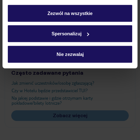
personalizować swój wybór wchodząc w zakładkę
„Szczegóły”
Zezwól na wszystkie
Szczegółowe informacje o plikach cookie znajdziesz
Atrakcje
w
polityce plików cookies
oraz
polityce prywatności
.
Spersonalizuj
Ważne informacje
Nie zezwalaj
Często zadawane pytania
Jak zmienić uczestników/osobę zgłaszającą?
Czy w Hotelu będzie przedstawiciel TUI?
Na jakiej podstawie i gdzie otrzymam karty
pokładowe/bilety lotnicze?
Zobacz więcej