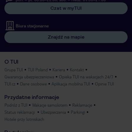
Czat w myTUI
Biura stacjonarne
Znajdź na mapie
O TUI
Grupa TUI
TUI Poland
Kariera
Kontakt
Gwarancja ubezpieczeniowa
Opieka TUI na wakacjach 24/7
TUI.cz
Dane osobowe
Aplikacja mobilna TUI
Opinie TUI
Przydatne informacje
Podróż z TUI
Wakacje samolotem
Reklamacje
Status reklamacji
Ubezpieczenia
Parkingi
Hotele przy lotniskach