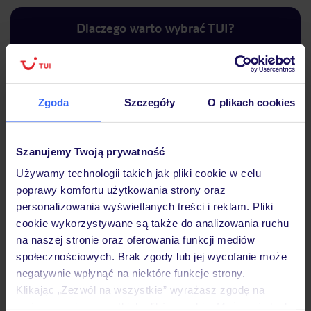
Dlaczego warto wybrać TUI?
Zgoda
Szczegóły
O plikach cookies
Lider niskich cen
Największe biuro
30 lat w P
podróży w Polsce
Szanujemy Twoją prywatność
Używamy technologii takich jak pliki cookie w celu
poprawy komfortu użytkowania strony oraz
Hotel
personalizowania wyświetlanych treści i reklam. Pliki
cookie wykorzystywane są także do analizowania ruchu
na naszej stronie oraz oferowania funkcji mediów
Pokoje
społecznościowych. Brak zgody lub jej wycofanie może
negatywnie wpłynąć na niektóre funkcje strony.
Klikając „Zezwól na wszystkie” wyrażasz zgodę na
Wyżywienie
umieszczenie wszystkich plików cookie. Możesz jednak