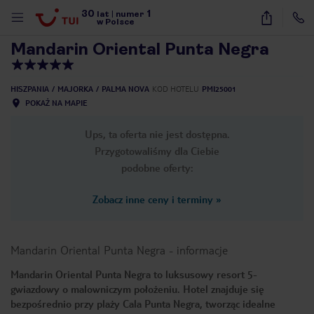
30
1
1
/
21
lat
|
numer
w Polsce
Mandarin Oriental Punta Negra
HISZPANIA
MAJORKA
PALMA NOVA
KOD HOTELU
PMI25001
POKAŻ NA MAPIE
Ups, ta oferta nie jest dostępna.
Przygotowaliśmy dla Ciebie
podobne oferty:
Zobacz inne ceny i terminy
»
Mandarin Oriental Punta Negra
-
informacje
Mandarin Oriental Punta Negra to luksusowy resort 5-
gwiazdowy o malowniczym położeniu. Hotel znajduje się
nute
bezpośrednio przy plaży Cala Punta Negra, tworząc idealne