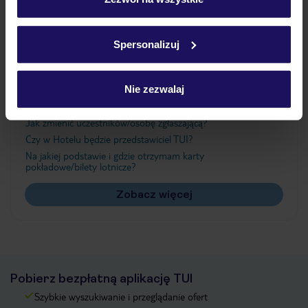
Szczegółowe informacje o plikach cookie znajdziesz
w
polityce plików cookies
oraz
polityce prywatności
.
Ważne informacje
Spersonalizuj
Nie zezwalaj
Często zadawane pytania
Jak zmienić uczestników/osobę zgłaszającą?
Czy w Hotelu będzie przedstawiciel TUI?
Na jakiej podstawie i gdzie otrzymam karty
pokładowe/bilety lotnicze?
Zobacz więcej
Pobierz bezpłatną aplikację TUI
Szybkie wyszukiwanie i przeglądanie ofert