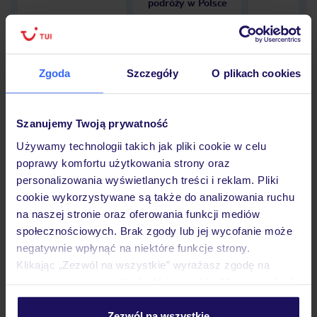
podróży w Polsce
Zgoda
Szczegóły
O plikach cookies
Hotel
Szanujemy Twoją prywatność
Opinie
Używamy technologii takich jak pliki cookie w celu
poprawy komfortu użytkowania strony oraz
personalizowania wyświetlanych treści i reklam. Pliki
cookie wykorzystywane są także do analizowania ruchu
Pokoje
na naszej stronie oraz oferowania funkcji mediów
społecznościowych. Brak zgody lub jej wycofanie może
negatywnie wpłynąć na niektóre funkcje strony.
Wyżywienie
Klikając „Zezwól na wszystkie” wyrażasz zgodę na
umieszczenie wszystkich plików cookie. Możesz jednak
personalizować swój wybór wchodząc w zakładkę
Atrakcje
„Szczegóły”
Zezwól na wszystkie