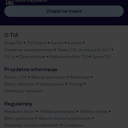
Biura stacjonarne
Znajdź na mapie
O TUI
Grupa TUI
TUI Poland
Kariera
Kontakt
Gwarancja ubezpieczeniowa
Opieka TUI na wakacjach 24/7
TUI.cz
Dane osobowe
Aplikacja mobilna TUI
Opinie TUI
Przydatne informacje
Podróż z TUI
Wakacje samolotem
Reklamacje
Status reklamacji
Ubezpieczenia
Parkingi
Hotele przy lotniskach
Regulaminy
Regulamin strony
Polityka prywatności
Polityka cookies
Bilety czarterowe
Warunki imprez turystycznych
Standardy ochrony małoletnich
Compliance