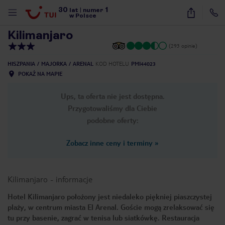
30
1
1
/
15
lat
|
numer
w Polsce
Kilimanjaro
(293 opinie)
HISZPANIA
MAJORKA
ARENAL
KOD HOTELU
PMI44023
POKAŻ NA MAPIE
Ups, ta oferta nie jest dostępna.
Przygotowaliśmy dla Ciebie
podobne oferty:
Zobacz inne ceny i terminy
»
Kilimanjaro
-
informacje
Hotel Kilimanjaro położony jest niedaleko piękniej piaszczystej
plaży, w centrum miasta El Arenal. Goście mogą zrelaksować się
nute
tu przy basenie, zagrać w tenisa lub siatkówkę. Restauracja