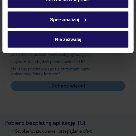
Szczegółowe informacje o plikach cookie znajdziesz
w
polityce plików cookies
oraz
polityce prywatności
.
Ważne informacje
Spersonalizuj
Nie zezwalaj
Często zadawane pytania
Jak zmienić uczestników/osobę zgłaszającą?
Czy w Hotelu będzie przedstawiciel TUI?
Na jakiej podstawie i gdzie otrzymam karty
pokładowe/bilety lotnicze?
Zobacz więcej
Pobierz bezpłatną aplikację TUI
Szybkie wyszukiwanie i przeglądanie ofert