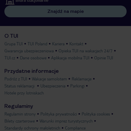
Biura stacjonarne
Znajdź na mapie
O TUI
Grupa TUI
TUI Poland
Kariera
Kontakt
Gwarancja ubezpieczeniowa
Opieka TUI na wakacjach 24/7
TUI.cz
Dane osobowe
Aplikacja mobilna TUI
Opinie TUI
Przydatne informacje
Podróż z TUI
Wakacje samolotem
Reklamacje
Status reklamacji
Ubezpieczenia
Parkingi
Hotele przy lotniskach
Regulaminy
Regulamin strony
Polityka prywatności
Polityka cookies
Bilety czarterowe
Warunki imprez turystycznych
Standardy ochrony małoletnich
Compliance