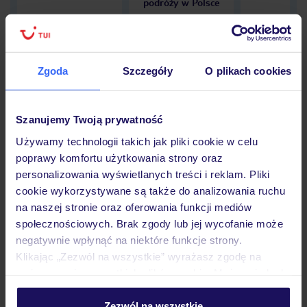
podróży w Polsce
Zgoda
Szczegóły
O plikach cookies
Hotel
Szanujemy Twoją prywatność
Opinie
Używamy technologii takich jak pliki cookie w celu
poprawy komfortu użytkowania strony oraz
personalizowania wyświetlanych treści i reklam. Pliki
cookie wykorzystywane są także do analizowania ruchu
Pokoje
na naszej stronie oraz oferowania funkcji mediów
społecznościowych. Brak zgody lub jej wycofanie może
negatywnie wpłynąć na niektóre funkcje strony.
Wyżywienie
Klikając „Zezwól na wszystkie” wyrażasz zgodę na
umieszczenie wszystkich plików cookie. Możesz jednak
personalizować swój wybór wchodząc w zakładkę
Atrakcje
„Szczegóły”
Zezwól na wszystkie