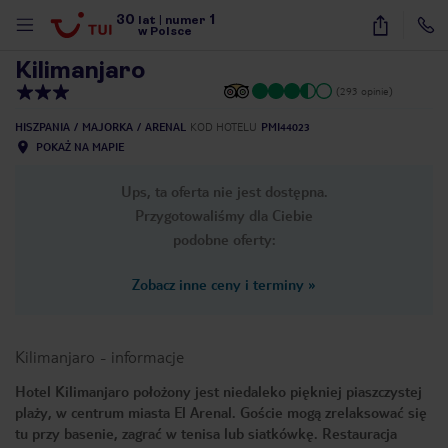
30
1
1
/
15
lat
|
numer
w Polsce
Kilimanjaro
(293 opinie)
HISZPANIA
MAJORKA
ARENAL
KOD HOTELU
PMI44023
POKAŻ NA MAPIE
Ups, ta oferta nie jest dostępna.
Przygotowaliśmy dla Ciebie
podobne oferty:
Zobacz inne ceny i terminy
»
Kilimanjaro
-
informacje
Hotel Kilimanjaro położony jest niedaleko piękniej piaszczystej
plaży, w centrum miasta El Arenal. Goście mogą zrelaksować się
nute
tu przy basenie, zagrać w tenisa lub siatkówkę. Restauracja