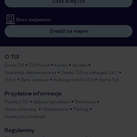
Czat w myTUI
Biura stacjonarne
Znajdź na mapie
O TUI
Grupa TUI
TUI Poland
Kariera
Kontakt
Gwarancja ubezpieczeniowa
Opieka TUI na wakacjach 24/7
TUI.cz
Dane osobowe
Aplikacja mobilna TUI
Opinie TUI
Przydatne informacje
Podróż z TUI
Wakacje samolotem
Reklamacje
Status reklamacji
Ubezpieczenia
Parkingi
Hotele przy lotniskach
Regulaminy