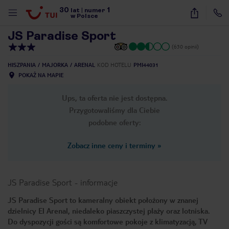
30
1
1
/
19
lat
|
numer
w Polsce
JS Paradise Sport
(630 opinii)
HISZPANIA
MAJORKA
ARENAL
KOD HOTELU
PMI44031
POKAŻ NA MAPIE
Ups, ta oferta nie jest dostępna.
Przygotowaliśmy dla Ciebie
podobne oferty:
Zobacz inne ceny i terminy
»
JS Paradise Sport
-
informacje
JS Paradise Sport to kameralny obiekt położony w znanej
dzielnicy El Arenal, niedaleko piaszczystej plaży oraz lotniska.
nute
Do dyspozycji gości są komfortowe pokoje z klimatyzacją, TV