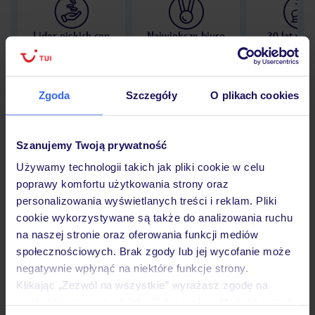
Lider niskich cen
Największe biuro
30 lat w P
podróży w Polsce
Zgoda
Szczegóły
O plikach cookies
Hotel
Szanujemy Twoją prywatność
Używamy technologii takich jak pliki cookie w celu
poprawy komfortu użytkowania strony oraz
Opinie
personalizowania wyświetlanych treści i reklam. Pliki
cookie wykorzystywane są także do analizowania ruchu
na naszej stronie oraz oferowania funkcji mediów
Pokoje
społecznościowych. Brak zgody lub jej wycofanie może
negatywnie wpłynąć na niektóre funkcje strony.
Klikając „Zezwól na wszystkie” wyrażasz zgodę na
Wyżywienie
umieszczenie wszystkich plików cookie. Możesz jednak