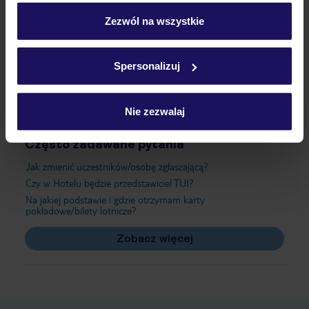
personalizować swój wybór wchodząc w zakładkę
„Szczegóły”
Zezwól na wszystkie
Atrakcje
Szczegółowe informacje o plikach cookie znajdziesz
w
polityce plików cookies
oraz
polityce prywatności
.
Spersonalizuj
Ważne informacje
Nie zezwalaj
Często zadawane pytania
Jak zmienić uczestników/osobę zgłaszającą?
Czy w Hotelu będzie przedstawiciel TUI?
Na jakiej podstawie i gdzie otrzymam karty
pokładowe/bilety lotnicze?
Zobacz więcej