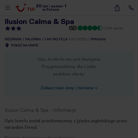
30
1
1
/
23
lat
|
numer
w Polsce
Ilusion Calma & Spa
(1383 opinie)
HISZPANIA
MAJORKA
CAN PASTILLA
KOD HOTELU
PMI42030
POKAŻ NA MAPIE
Ups, ta oferta nie jest dostępna.
Przygotowaliśmy dla Ciebie
podobne oferty:
Zobacz inne ceny i terminy
»
Ilusion Calma & Spa
-
informacje
Opis hotelu został przetłumaczony z języka angielskiego przez
narzędzie DeepL
nute
Najpopularniejsze udogodnienia: