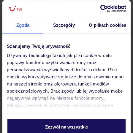
Lider niskich cen
Największe biuro
30 lat w P
podróży w Polsce
Zgoda
Szczegóły
O plikach cookies
Szanujemy Twoją prywatność
Hotel
Używamy technologii takich jak pliki cookie w celu
poprawy komfortu użytkowania strony oraz
personalizowania wyświetlanych treści i reklam. Pliki
Opinie
cookie wykorzystywane są także do analizowania ruchu
na naszej stronie oraz oferowania funkcji mediów
społecznościowych. Brak zgody lub jej wycofanie może
Wyżywienie
negatywnie wpłynąć na niektóre funkcje strony.
Klikając „Zezwól na wszystkie” wyrażasz zgodę na
umieszczenie wszystkich plików cookie. Możesz jednak
Atrakcje
personalizować swój wybór wchodząc w zakładkę
„Szczegóły”
Zezwól na wszystkie