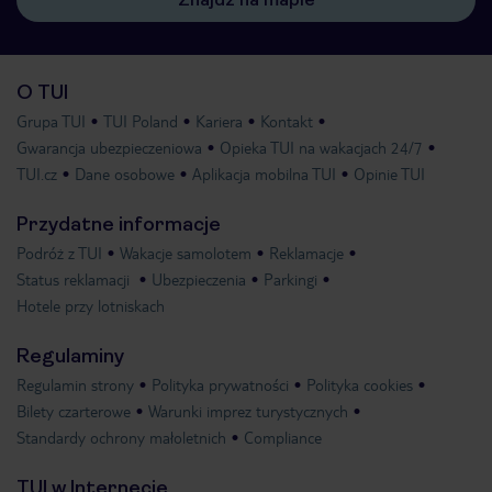
O TUI
Grupa TUI
TUI Poland
Kariera
Kontakt
Gwarancja ubezpieczeniowa
Opieka TUI na wakacjach 24/7
TUI.cz
Dane osobowe
Aplikacja mobilna TUI
Opinie TUI
Przydatne informacje
Podróż z TUI
Wakacje samolotem
Reklamacje
Status reklamacji
Ubezpieczenia
Parkingi
Hotele przy lotniskach
Regulaminy
Regulamin strony
Polityka prywatności
Polityka cookies
Bilety czarterowe
Warunki imprez turystycznych
Standardy ochrony małoletnich
Compliance
TUI w Internecie